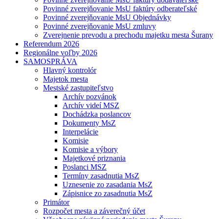
Povinné zverejňovanie MsU faktúry odberateľské
Povinné zverejňovanie MsU Objednávky
Povinné zverejňovanie MsU zmluvy
Zverejnenie prevodu a prechodu majetku mesta Šurany
Referendum 2026
Regionálne voľby 2026
SAMOSPRÁVA
Hlavný kontrolór
Majetok mesta
Mestské zastupiteľstvo
Archív pozvánok
Archív videí MSZ
Dochádzka poslancov
Dokumenty MsZ
Interpelácie
Komisie
Komisie a výbory
Majetkové priznania
Poslanci MSZ
Termíny zasadnutia MsZ
Uznesenie zo zasadania MsZ
Zápisnice zo zasadnutia MsZ
Primátor
Rozpočet mesta a záverečný účet