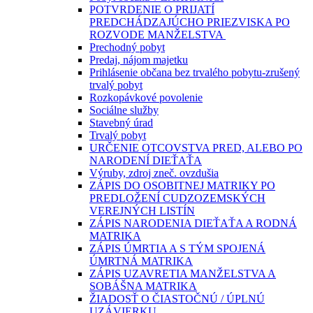
POTVRDENIE O PRIJATÍ
PREDCHÁDZAJÚCHO PRIEZVISKA PO
ROZVODE MANŽELSTVA
Prechodný pobyt
Predaj, nájom majetku
Prihlásenie občana bez trvalého pobytu-zrušený
trvalý pobyt
Rozkopávkové povolenie
Sociálne služby
Stavebný úrad
Trvalý pobyt
URČENIE OTCOVSTVA PRED, ALEBO PO
NARODENÍ DIEŤAŤA
Výruby, zdroj zneč. ovzdušia
ZÁPIS DO OSOBITNEJ MATRIKY PO
PREDLOŽENÍ CUDZOZEMSKÝCH
VEREJNÝCH LISTÍN
ZÁPIS NARODENIA DIEŤAŤA A RODNÁ
MATRIKA
ZÁPIS ÚMRTIA A S TÝM SPOJENÁ
ÚMRTNÁ MATRIKA
ZÁPIS UZAVRETIA MANŽELSTVA A
SOBÁŠNA MATRIKA
ŽIADOSŤ O ČIASTOČNÚ / ÚPLNÚ
UZÁVIERKU