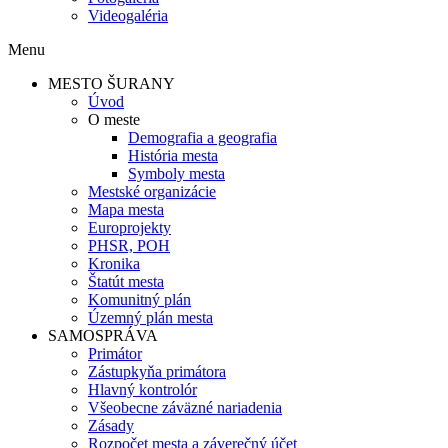
Videogaléria
Menu
MESTO ŠURANY
Úvod
O meste
Demografia a geografia
História mesta
Symboly mesta
Mestské organizácie
Mapa mesta
Europrojekty
PHSR, POH
Kronika
Štatút mesta
Komunitný plán
Územný plán mesta
SAMOSPRÁVA
Primátor
Zástupkyňa primátora
Hlavný kontrolór
Všeobecne záväzné nariadenia
Zásady
Rozpočet mesta a záverečný účet