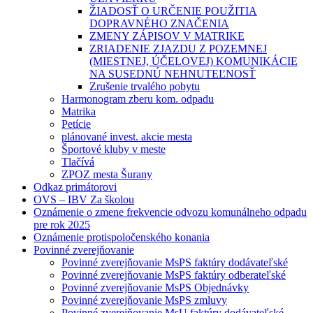
ŽIADOSŤ O URČENIE POUŽITIA
DOPRAVNÉHO ZNAČENIA
ZMENY ZÁPISOV V MATRIKE
ZRIADENIE ZJAZDU Z POZEMNEJ
(MIESTNEJ, ÚČELOVEJ) KOMUNIKÁCIE
NA SUSEDNÚ NEHNUTEĽNOSŤ
Zrušenie trvalého pobytu
Harmonogram zberu kom. odpadu
Matrika
Petície
plánované invest. akcie mesta
Športové kluby v meste
Tlačívá
ZPOZ mesta Šurany
Odkaz primátorovi
OVS – IBV Za školou
Oznámenie o zmene frekvencie odvozu komunálneho odpadu
pre rok 2025
Oznámenie protispoločenského konania
Povinné zverejňovanie
Povinné zverejňovanie MsPS faktúry dodávateľské
Povinné zverejňovanie MsPS faktúry odberateľské
Povinné zverejňovanie MsPS Objednávky
Povinné zverejňovanie MsPS zmluvy
Povinné zverejňovanie MsU faktúry dodávateľské