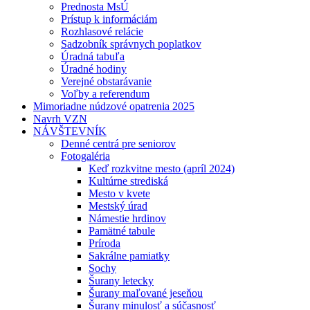
Prednosta MsÚ
Prístup k informáciám
Rozhlasové relácie
Sadzobník správnych poplatkov
Úradná tabuľa
Úradné hodiny
Verejné obstarávanie
Voľby a referendum
Mimoriadne núdzové opatrenia 2025
Navrh VZN
NÁVŠTEVNÍK
Denné centrá pre seniorov
Fotogaléria
Keď rozkvitne mesto (apríl 2024)
Kultúrne strediská
Mesto v kvete
Mestský úrad
Námestie hrdinov
Pamätné tabule
Príroda
Sakrálne pamiatky
Sochy
Šurany letecky
Šurany maľované jeseňou
Šurany minulosť a súčasnosť