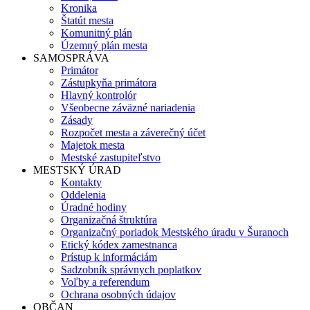
Kronika
Štatút mesta
Komunitný plán
Územný plán mesta
SAMOSPRÁVA
Primátor
Zástupkyňa primátora
Hlavný kontrolór
Všeobecne záväzné nariadenia
Zásady
Rozpočet mesta a záverečný účet
Majetok mesta
Mestské zastupiteľstvo
MESTSKÝ ÚRAD
Kontakty
Oddelenia
Úradné hodiny
Organizačná štruktúra
Organizačný poriadok Mestského úradu v Šuranoch
Etický kódex zamestnanca
Prístup k informáciám
Sadzobník správnych poplatkov
Voľby a referendum
Ochrana osobných údajov
OBČAN