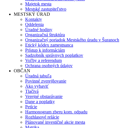
Majetok mesta
Mestské zastupiteľstvo
MESTSKÝ ÚRAD
Kontakty
Oddelenia
Úradné hodiny
Organizačná štruktúra
Organizačný poriadok Mestského úradu v Šuranoch
Etický kódex zamestnanca
Prístup k informáciám
Sadzobník správnych poplatkov
Voľby a referendum
Ochrana osobných údajov
OBČAN
Úradná tabuľa
Povinné zverejňovanie
Ako vybaviť
Tlačivá
Verejné obstarávanie
Dane a poplatky
Petície
Harmonogram zberu kom. odpadu
Rozhlasové relácie
Plánované investičné akcie mesta
Matrika