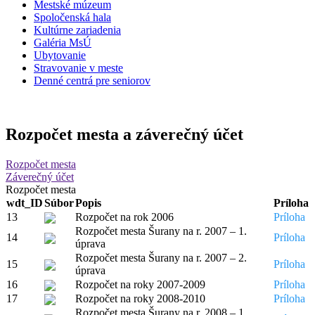
Mestské múzeum
Spoločenská hala
Kultúrne zariadenia
Galéria MsÚ
Ubytovanie
Stravovanie v meste
Denné centrá pre seniorov
Rozpočet mesta a záverečný účet
Rozpočet mesta
Záverečný účet
Rozpočet mesta
wdt_ID
Súbor
Popis
Príloha
13
Rozpočet na rok 2006
Príloha
Rozpočet mesta Šurany na r. 2007 – 1.
14
Príloha
úprava
Rozpočet mesta Šurany na r. 2007 – 2.
15
Príloha
úprava
16
Rozpočet na roky 2007-2009
Príloha
17
Rozpočet na roky 2008-2010
Príloha
Rozpočet mesta Šurany na r. 2008 – 1.