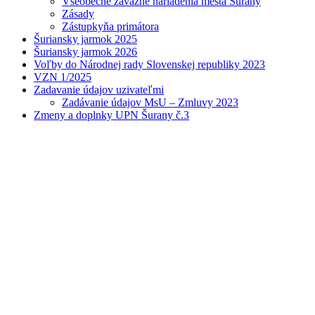
Všeobecne záväzné nariadenia mesta Šurany
Zásady
Zástupkyňa primátora
Šuriansky jarmok 2025
Šuriansky jarmok 2026
Voľby do Národnej rady Slovenskej republiky 2023
VZN 1/2025
Zadavanie údajov uzivateľmi
Zadávanie údajov MsU – Zmluvy 2023
Zmeny a doplnky UPN Šurany č.3