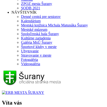
ZPOZ mesta Šurany
SODB 2021
NÁVŠTEVNÍK
Denné centrá pre seniorov
Kalendárium
Mestská knižnica Michala Matunáka Šurany
Mestské múzeum
Spoločenská hala Šurany
Kultúrne zariadenia
Galéria MsÚ Šurany
Športové kluby v meste
Ubytovanie
Stravovanie v meste
Fotogaléria
Videogaléria
Víta vás