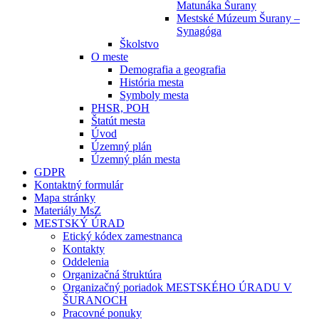
Matunáka Šurany
Mestské Múzeum Šurany –
Synagóga
Školstvo
O meste
Demografia a geografia
História mesta
Symboly mesta
PHSR, POH
Štatút mesta
Úvod
Územný plán
Územný plán mesta
GDPR
Kontaktný formulár
Mapa stránky
Materiály MsZ
MESTSKÝ ÚRAD
Etický kódex zamestnanca
Kontakty
Oddelenia
Organizačná štruktúra
Organizačný poriadok MESTSKÉHO ÚRADU V
ŠURANOCH
Pracovné ponuky