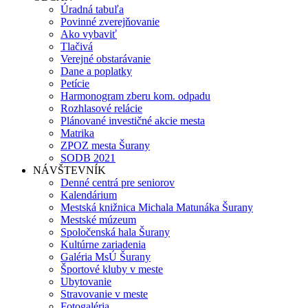
Úradná tabuľa
Povinné zverejňovanie
Ako vybaviť
Tlačivá
Verejné obstarávanie
Dane a poplatky
Petície
Harmonogram zberu kom. odpadu
Rozhlasové relácie
Plánované investičné akcie mesta
Matrika
ZPOZ mesta Šurany
SODB 2021
NÁVŠTEVNÍK
Denné centrá pre seniorov
Kalendárium
Mestská knižnica Michala Matunáka Šurany
Mestské múzeum
Spoločenská hala Šurany
Kultúrne zariadenia
Galéria MsÚ Šurany
Športové kluby v meste
Ubytovanie
Stravovanie v meste
Fotogaléria