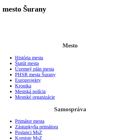
mesto Šurany
Po prvýkrát sa Šurany spomínajú v listine uhorského panovníka
Belu II.
z 3. septembra
1138 ako „villa Suran“.
Mesto
História mesta
Štatút mesta
Územný plán mesta
PHSR mesta Šurany
Europrojekty
Kronika
Mestská polícia
Mestské organizácie
Samospráva
Primátor mesta
Zástupkyňa primátora
Poslanci MsZ
Komisie MsZ