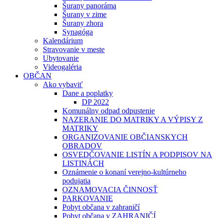
Šurany panoráma
Šurany v zime
Šurany zhora
Synagóga
Kalendárium
Stravovanie v meste
Ubytovanie
Videogaléria
OBČAN
Ako vybaviť
Dane a poplatky
DP 2022
Komunálny odpad odpustenie
NAZERANIE DO MATRIKY A VÝPISY Z
MATRIKY
ORGANIZOVANIE OBČIANSKYCH
OBRADOV
OSVEDČOVANIE LISTÍN A PODPISOV NA
LISTINÁCH
Oznámenie o konaní verejno-kultúrneho
podujatia
OZNAMOVACIA ČINNOSŤ
PARKOVANIE
Pobyt občana v zahraničí
Pobyt občana v ZAHRANIČÍ