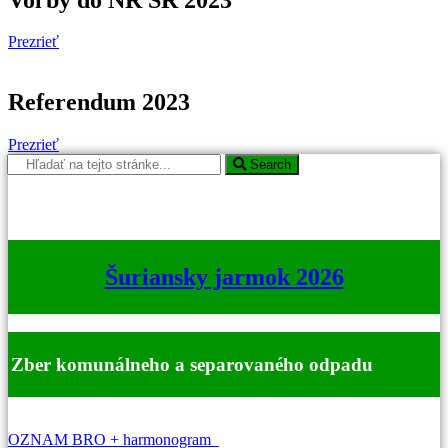
Prezrieť
Referendum 2023
Prezrieť
Search
Šuriansky jarmok 2026
Zber komunálneho a separovaného odpadu
OZNAM BRO + harmonogram