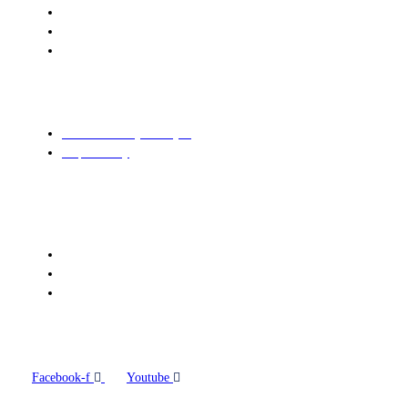
Ul. Námestie hrdinov č.1
942 01 Šurany
Tel.:035/6500 105
Informácie o stránke:
Ochrana osobných údajov
Mapa stránky
Technický prevádzkovateľ
:
Websupport s. r. o.
Karadžičova 12
821 08 Bratislava
Sledujte nás:
Facebook-f
Youtube