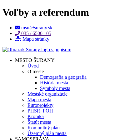
Voľby a referendum
msu@surany.sk
035 / 6500 105
Mapa stránky
MESTO ŠURANY
Úvod
O meste
Demografia a geografia
História mesta
Symboly mesta
Mestské organizácie
Mapa mesta
Europrojekty
PHSR, POH
Kronika
Štatút mesta
Komunitný plán
Územný plán mesta
SAMOSPRÁVA