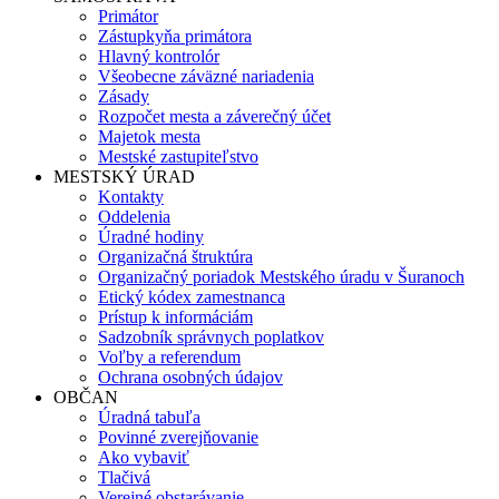
Primátor
Zástupkyňa primátora
Hlavný kontrolór
Všeobecne záväzné nariadenia
Zásady
Rozpočet mesta a záverečný účet
Majetok mesta
Mestské zastupiteľstvo
MESTSKÝ ÚRAD
Kontakty
Oddelenia
Úradné hodiny
Organizačná štruktúra
Organizačný poriadok Mestského úradu v Šuranoch
Etický kódex zamestnanca
Prístup k informáciám
Sadzobník správnych poplatkov
Voľby a referendum
Ochrana osobných údajov
OBČAN
Úradná tabuľa
Povinné zverejňovanie
Ako vybaviť
Tlačivá
Verejné obstarávanie