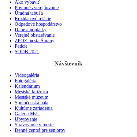
Ako vybaviť
Povinné zverejňovanie
Úradná tabuľa
Rozhlasové relácie
Odpadové hospodárstvo
Dane a poplatky
Verejné obstarávanie
ZPOZ mesta Šurany
Petície
SODB 2021
Návštevník
Videogaléria
Fotogaléria
Kalendárium
Mestská knižnica
Mestské múzeum
Spoločenská hala
Kultúrne zariadenia
Galéria MsÚ
Ubytovanie
Stravovanie v meste
Denné centrá pre seniorov