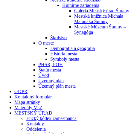
Kultúrne zariadenia
Galéria Mestský úrad Šurany
Mestská knižnica Michala
Matunáka Šurany
Mestské Múzeum Šurany –
Synagóga
Školstvo
O meste
Demografia a geografia
História mesta
Symboly mesta
PHSR, POH
Štatút mesta
Úvod
Územný plán
Územný plán mesta
GDPR
Kontaktný formulár
Mapa stránky
Materiály MsZ
MESTSKÝ ÚRAD
Etický kódex zamestnanca
Kontakty
Oddelenia