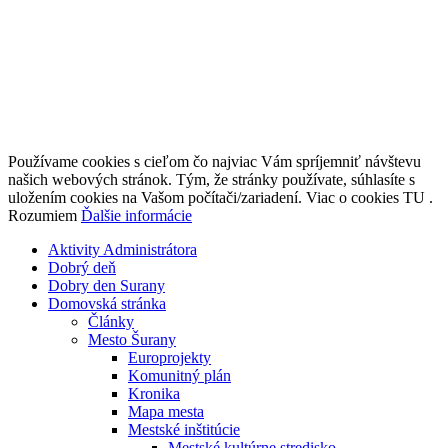
© 2026 MESTO ŠURANY
Prepis, šírenie, či ďalšie sprístupnenie tohoto webu alebo jeho časti
verejnosti, a to akýmkoľvek spôsobom je bez predchádzajúceho
písomného súhlasu zakázané
Používame cookies s cieľom čo najviac Vám spríjemniť návštevu
našich webových stránok. Tým, že stránky používate, súhlasíte s
uložením cookies na Vašom počítači/zariadení. Viac o cookies TU .
Rozumiem
Ďalšie informácie
Aktivity Administrátora
Dobrý deň
Dobry den Surany
Domovská stránka
Články
Mesto Šurany
Europrojekty
Komunitný plán
Kronika
Mapa mesta
Mestské inštitúcie
Mestské kultúrne stredisko