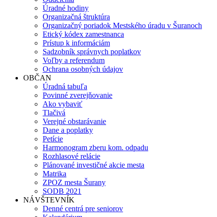
Úradné hodiny
Organizačná štruktúra
Organizačný poriadok Mestského úradu v Šuranoch
Etický kódex zamestnanca
Prístup k informáciám
Sadzobník správnych poplatkov
Voľby a referendum
Ochrana osobných údajov
OBČAN
Úradná tabuľa
Povinné zverejňovanie
Ako vybaviť
Tlačivá
Verejné obstarávanie
Dane a poplatky
Petície
Harmonogram zberu kom. odpadu
Rozhlasové relácie
Plánované investičné akcie mesta
Matrika
ZPOZ mesta Šurany
SODB 2021
NÁVŠTEVNÍK
Denné centrá pre seniorov