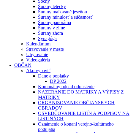
Sochy
Šurany letecky
Šurany maľované jeseňou
Šurany minulosť a súčasnosť
Šurany panoráma
Šurany v zime
Šurany zhora
Synagóga
Kalendárium
Stravovanie v meste
Ubytovanie
Videogaléria
OBČAN
Ako vybaviť
Dane a poplatky
DP 2022
Komunálny odpad odpustenie
NAZERANIE DO MATRIKY A VÝPISY Z
MATRIKY
ORGANIZOVANIE OBČIANSKYCH
OBRADOV
OSVEDČOVANIE LISTÍN A PODPISOV NA
LISTINÁCH
Oznámenie o konaní verejno-kultúrneho
podujatia