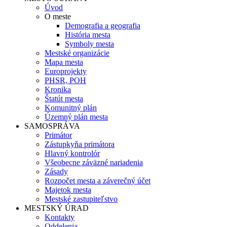
Úvod
O meste
Demografia a geografia
História mesta
Symboly mesta
Mestské organizácie
Mapa mesta
Europrojekty
PHSR, POH
Kronika
Štatút mesta
Komunitný plán
Územný plán mesta
SAMOSPRÁVA
Primátor
Zástupkyňa primátora
Hlavný kontrolór
Všeobecne záväzné nariadenia
Zásady
Rozpočet mesta a záverečný účet
Majetok mesta
Mestské zastupiteľstvo
MESTSKÝ ÚRAD
Kontakty
Oddelenia