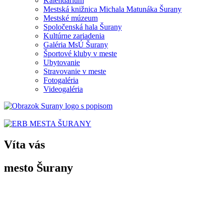
Kalendárium
Mestská knižnica Michala Matunáka Šurany
Mestské múzeum
Spoločenská hala Šurany
Kultúrne zariadenia
Galéria MsÚ Šurany
Športové kluby v meste
Ubytovanie
Stravovanie v meste
Fotogaléria
Videogaléria
Víta vás
mesto Šurany
Po prvýkrát sa Šurany spomínajú v listine uhorského panovníka
Belu II.
z 3. septembra
1138 ako „villa Suran“.