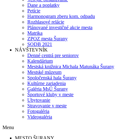
Dane a poplatky
Petície
Harmonogram zberu kom. odpadu
Rozhlasové relácie
Plánované investičné akcie mesta
Matrika
ZPOZ mesta Šurany
SODB 2021
NÁVŠTEVNÍK
Denné centrá pre seniorov
Kalendárium
Mestská knižnica Michala Matunáka Šurany
Mestské múzeum
Spoločenská hala Šurany
Kultúrne zariadenia
Galéria MsÚ Šurany
Športové kluby v meste
Ubytovanie
Stravovanie v meste
Fotogaléria
Videogaléria
Menu
MESTO ŠURANY