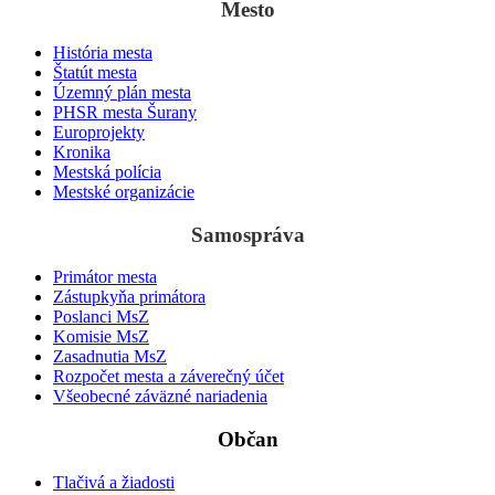
Mesto
História mesta
Štatút mesta
Územný plán mesta
PHSR mesta Šurany
Europrojekty
Kronika
Mestská polícia
Mestské organizácie
Samospráva
Primátor mesta
Zástupkyňa primátora
Poslanci MsZ
Komisie MsZ
Zasadnutia MsZ
Rozpočet mesta a záverečný účet
Všeobecné záväzné nariadenia
Občan
Tlačivá a žiadosti