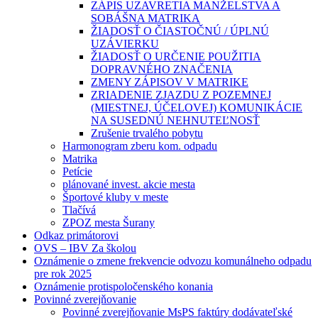
ZÁPIS UZAVRETIA MANŽELSTVA A
SOBÁŠNA MATRIKA
ŽIADOSŤ O ČIASTOČNÚ / ÚPLNÚ
UZÁVIERKU
ŽIADOSŤ O URČENIE POUŽITIA
DOPRAVNÉHO ZNAČENIA
ZMENY ZÁPISOV V MATRIKE
ZRIADENIE ZJAZDU Z POZEMNEJ
(MIESTNEJ, ÚČELOVEJ) KOMUNIKÁCIE
NA SUSEDNÚ NEHNUTEĽNOSŤ
Zrušenie trvalého pobytu
Harmonogram zberu kom. odpadu
Matrika
Petície
plánované invest. akcie mesta
Športové kluby v meste
Tlačívá
ZPOZ mesta Šurany
Odkaz primátorovi
OVS – IBV Za školou
Oznámenie o zmene frekvencie odvozu komunálneho odpadu
pre rok 2025
Oznámenie protispoločenského konania
Povinné zverejňovanie
Povinné zverejňovanie MsPS faktúry dodávateľské