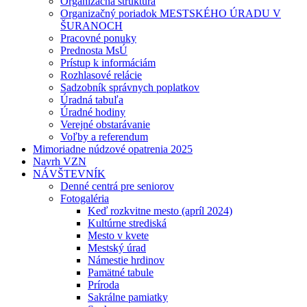
Organizačná štruktúra
Organizačný poriadok MESTSKÉHO ÚRADU V
ŠURANOCH
Pracovné ponuky
Prednosta MsÚ
Prístup k informáciám
Rozhlasové relácie
Sadzobník správnych poplatkov
Úradná tabuľa
Úradné hodiny
Verejné obstarávanie
Voľby a referendum
Mimoriadne núdzové opatrenia 2025
Navrh VZN
NÁVŠTEVNÍK
Denné centrá pre seniorov
Fotogaléria
Keď rozkvitne mesto (apríl 2024)
Kultúrne strediská
Mesto v kvete
Mestský úrad
Námestie hrdinov
Pamätné tabule
Príroda
Sakrálne pamiatky