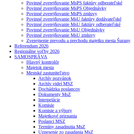
Povinné zverejňovanie MsPS faktúry odberateľské
Povinné zverejňovanie MsPS Objednávky
Povinné zverejňovanie MsPS zmluvy
Povinné zverejňovanie MsU faktúry dodávateľské
Povinné zverejňovanie MsU faktúry odberateľské
Povinné zverejňovanie MsU Objednávky
Povinné zverejňovanie MsU zmluvy
Zverejnenie prevodu a prechodu majetku mesta Šurany
Referendum 2026
Regionálne voľby 2026
SAMOSPRÁVA
Hlavný kontrolór
Majetok mesta
Mestské zastupiteľstvo
Archív pozvánok
Archív videí MSZ
Dochádzka poslancov
Dokumenty MsZ
Interpelácie
Komisie
Komisie a výbory
Majetkové priznania
Poslanci MSZ
Termíny zasadnutia MsZ
Uznesenie zo zasadania MsZ