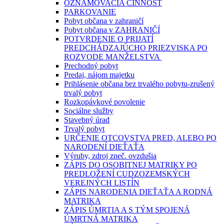
OZNAMOVACIA ČINNOSŤ
PARKOVANIE
Pobyt občana v zahraničí
Pobyt občana v ZAHRANIČÍ
POTVRDENIE O PRIJATÍ
PREDCHÁDZAJÚCHO PRIEZVISKA PO
ROZVODE MANŽELSTVA
Prechodný pobyt
Predaj, nájom majetku
Prihlásenie občana bez trvalého pobytu-zrušený
trvalý pobyt
Rozkopávkové povolenie
Sociálne služby
Stavebný úrad
Trvalý pobyt
URČENIE OTCOVSTVA PRED, ALEBO PO
NARODENÍ DIEŤAŤA
Výruby, zdroj zneč. ovzdušia
ZÁPIS DO OSOBITNEJ MATRIKY PO
PREDLOŽENÍ CUDZOZEMSKÝCH
VEREJNÝCH LISTÍN
ZÁPIS NARODENIA DIEŤAŤA A RODNÁ
MATRIKA
ZÁPIS ÚMRTIA A S TÝM SPOJENÁ
ÚMRTNÁ MATRIKA