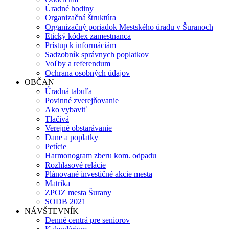
Úradné hodiny
Organizačná štruktúra
Organizačný poriadok Mestského úradu v Šuranoch
Etický kódex zamestnanca
Prístup k informáciám
Sadzobník správnych poplatkov
Voľby a referendum
Ochrana osobných údajov
OBČAN
Úradná tabuľa
Povinné zverejňovanie
Ako vybaviť
Tlačivá
Verejné obstarávanie
Dane a poplatky
Petície
Harmonogram zberu kom. odpadu
Rozhlasové relácie
Plánované investičné akcie mesta
Matrika
ZPOZ mesta Šurany
SODB 2021
NÁVŠTEVNÍK
Denné centrá pre seniorov