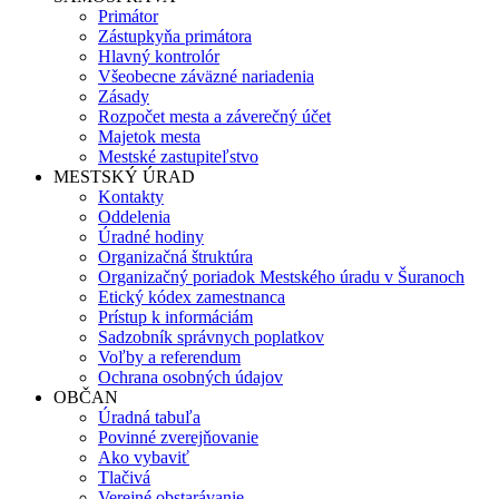
Primátor
Zástupkyňa primátora
Hlavný kontrolór
Všeobecne záväzné nariadenia
Zásady
Rozpočet mesta a záverečný účet
Majetok mesta
Mestské zastupiteľstvo
MESTSKÝ ÚRAD
Kontakty
Oddelenia
Úradné hodiny
Organizačná štruktúra
Organizačný poriadok Mestského úradu v Šuranoch
Etický kódex zamestnanca
Prístup k informáciám
Sadzobník správnych poplatkov
Voľby a referendum
Ochrana osobných údajov
OBČAN
Úradná tabuľa
Povinné zverejňovanie
Ako vybaviť
Tlačivá
Verejné obstarávanie