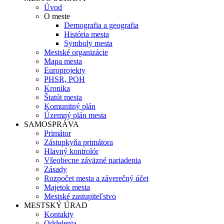
Úvod
O meste
Demografia a geografia
História mesta
Symboly mesta
Mestské organizácie
Mapa mesta
Europrojekty
PHSR, POH
Kronika
Štatút mesta
Komunitný plán
Územný plán mesta
SAMOSPRÁVA
Primátor
Zástupkyňa primátora
Hlavný kontrolór
Všeobecne záväzné nariadenia
Zásady
Rozpočet mesta a záverečný účet
Majetok mesta
Mestské zastupiteľstvo
MESTSKÝ ÚRAD
Kontakty
Oddelenia