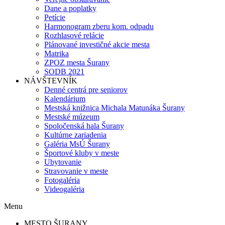
Dane a poplatky
Petície
Harmonogram zberu kom. odpadu
Rozhlasové relácie
Plánované investičné akcie mesta
Matrika
ZPOZ mesta Šurany
SODB 2021
NÁVŠTEVNÍK
Denné centrá pre seniorov
Kalendárium
Mestská knižnica Michala Matunáka Šurany
Mestské múzeum
Spoločenská hala Šurany
Kultúrne zariadenia
Galéria MsÚ Šurany
Športové kluby v meste
Ubytovanie
Stravovanie v meste
Fotogaléria
Videogaléria
Menu
MESTO ŠURANY