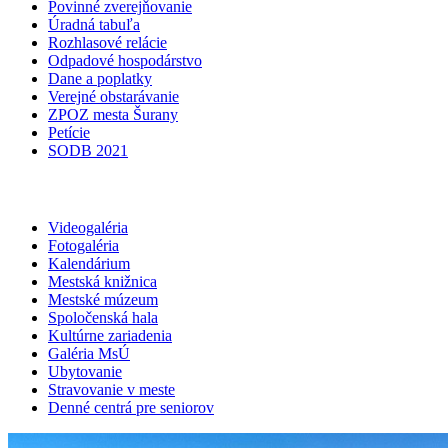
Povinné zverejňovanie
Úradná tabuľa
Rozhlasové relácie
Odpadové hospodárstvo
Dane a poplatky
Verejné obstarávanie
ZPOZ mesta Šurany
Petície
SODB 2021
Videogaléria
Fotogaléria
Kalendárium
Mestská knižnica
Mestské múzeum
Spoločenská hala
Kultúrne zariadenia
Galéria MsÚ
Ubytovanie
Stravovanie v meste
Denné centrá pre seniorov