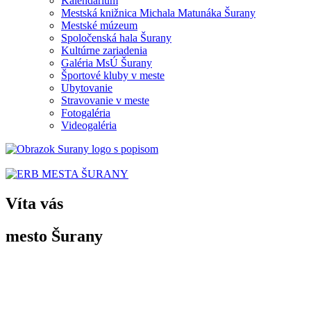
Kalendárium
Mestská knižnica Michala Matunáka Šurany
Mestské múzeum
Spoločenská hala Šurany
Kultúrne zariadenia
Galéria MsÚ Šurany
Športové kluby v meste
Ubytovanie
Stravovanie v meste
Fotogaléria
Videogaléria
Víta vás
mesto Šurany
Po prvýkrát sa Šurany spomínajú v listine uhorského panovníka Belu 
z 3. septembra
1138 ako „villa Suran“.