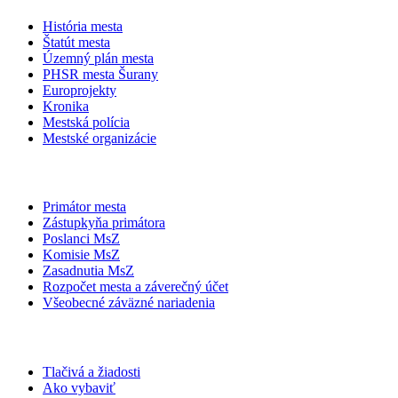
História mesta
Štatút mesta
Územný plán mesta
PHSR mesta Šurany
Europrojekty
Kronika
Mestská polícia
Mestské organizácie
Primátor mesta
Zástupkyňa primátora
Poslanci MsZ
Komisie MsZ
Zasadnutia MsZ
Rozpočet mesta a záverečný účet
Všeobecné záväzné nariadenia
Tlačivá a žiadosti
Ako vybaviť