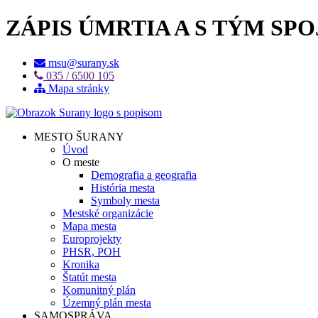
ZÁPIS ÚMRTIA A S TÝM S
msu@surany.sk
035 / 6500 105
Mapa stránky
MESTO ŠURANY
Úvod
O meste
Demografia a geografia
História mesta
Symboly mesta
Mestské organizácie
Mapa mesta
Europrojekty
PHSR, POH
Kronika
Štatút mesta
Komunitný plán
Územný plán mesta
SAMOSPRÁVA