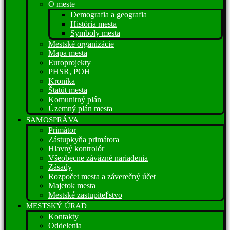
O meste
Demografia a geografia
História mesta
Symboly mesta
Mestské organizácie
Mapa mesta
Europrojekty
PHSR, POH
Kronika
Štatút mesta
Komunitný plán
Územný plán mesta
SAMOSPRÁVA
Primátor
Zástupkyňa primátora
Hlavný kontrolór
Všeobecne záväzné nariadenia
Zásady
Rozpočet mesta a záverečný účet
Majetok mesta
Mestské zastupiteľstvo
MESTSKÝ ÚRAD
Kontakty
Oddelenia