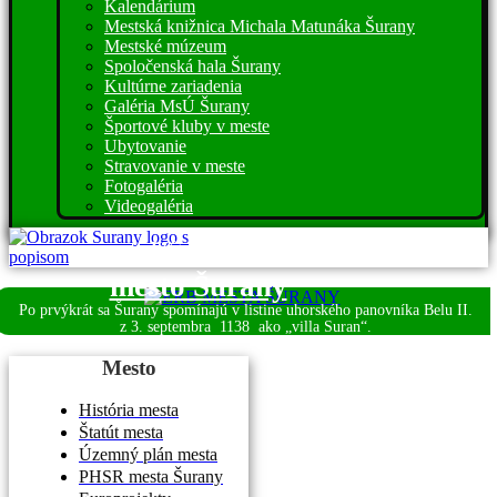
Kalendárium
Mestská knižnica Michala Matunáka Šurany
Mestské múzeum
Spoločenská hala Šurany
Kultúrne zariadenia
Galéria MsÚ Šurany
Športové kluby v meste
Ubytovanie
Stravovanie v meste
Fotogaléria
Videogaléria
Víta vás
mesto Šurany
Po prvýkrát sa Šurany spomínajú v listine uhorského panovníka Belu II.
z 3. septembra
1138 ako „villa Suran“.
Mesto
História mesta
Štatút mesta
Územný plán mesta
PHSR mesta Šurany