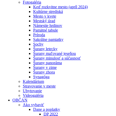
Fotogaléria
Keď rozkvitne mesto (apríl 2024)
Kultúrne strediská
Mesto v kvete
Mestský úrad
Námestie hrdinov
Pamätné tabule
Príroda
Sakrálne pamiatky
Sochy
Šurany letecky
Šurany maľované jeseňou
Šurany minulosť a súčasnosť
Šurany panoráma
Šurany v zime
Šurany zhora
Synagóga
Kalendárium
Stravovanie v meste
Ubytovanie
Videogaléria
OBČAN
Ako vybaviť
Dane a poplatky
DP 2022