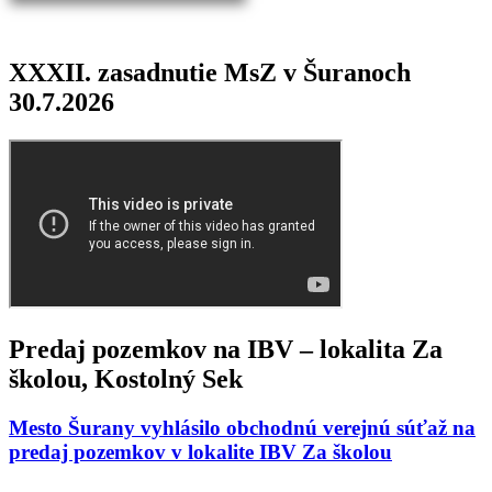
XXXII. zasadnutie MsZ v Šuranoch
30.7.2026
Predaj pozemkov na IBV – lokalita Za
školou, Kostolný Sek
Mesto Šurany vyhlásilo obchodnú verejnú súťaž na
predaj pozemkov v lokalite IBV Za školou