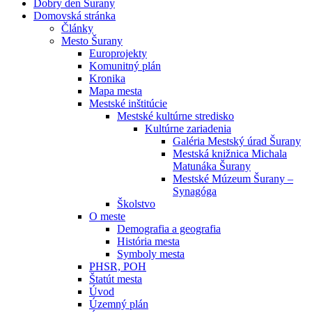
Dobry den Surany
Domovská stránka
Články
Mesto Šurany
Europrojekty
Komunitný plán
Kronika
Mapa mesta
Mestské inštitúcie
Mestské kultúrne stredisko
Kultúrne zariadenia
Galéria Mestský úrad Šurany
Mestská knižnica Michala
Matunáka Šurany
Mestské Múzeum Šurany –
Synagóga
Školstvo
O meste
Demografia a geografia
História mesta
Symboly mesta
PHSR, POH
Štatút mesta
Úvod
Územný plán