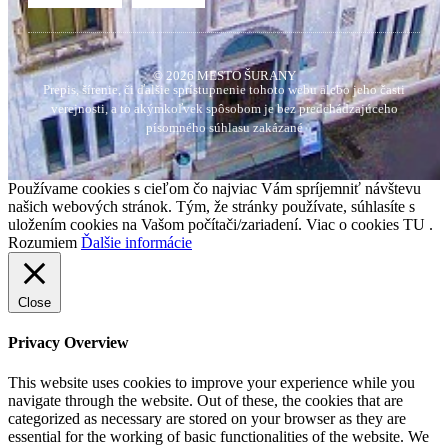
© 2026 MESTO ŠURANY
Prepis, šírenie, či ďalšie sprístupnenie tohoto webu alebo jeho časti
verejnosti, a to akýmkoľvek spôsobom je bez predchádzajúceho
písomného súhlasu zakázané
Používame cookies s cieľom čo najviac Vám spríjemniť návštevu
našich webových stránok. Tým, že stránky používate, súhlasíte s
uložením cookies na Vašom počítači/zariadení. Viac o cookies TU .
Rozumiem
Ďalšie informácie
Close
Privacy Overview
This website uses cookies to improve your experience while you
navigate through the website. Out of these, the cookies that are
categorized as necessary are stored on your browser as they are
essential for the working of basic functionalities of the website. We