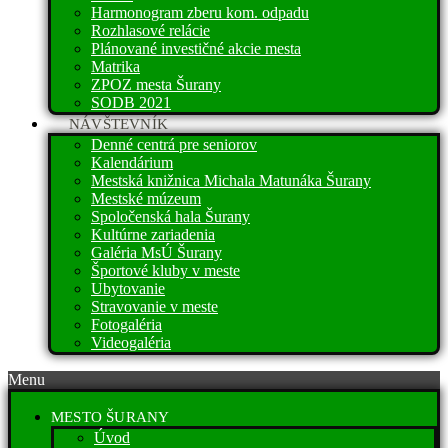
Harmonogram zberu kom. odpadu
Rozhlasové relácie
Plánované investičné akcie mesta
Matrika
ZPOZ mesta Šurany
SODB 2021
NÁVŠTEVNÍK
Denné centrá pre seniorov
Kalendárium
Mestská knižnica Michala Matunáka Šurany
Mestské múzeum
Spoločenská hala Šurany
Kultúrne zariadenia
Galéria MsÚ Šurany
Športové kluby v meste
Ubytovanie
Stravovanie v meste
Fotogaléria
Videogaléria
Menu
MESTO ŠURANY
Úvod