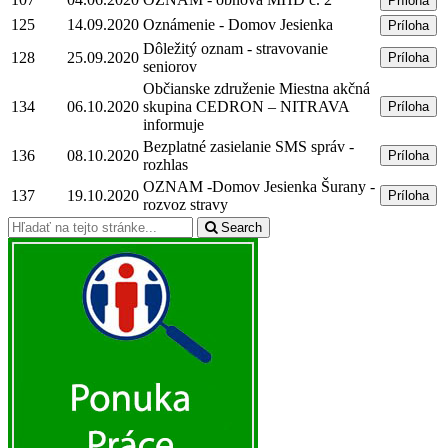
Príloha
125
14.09.2020
Oznámenie - Domov Jesienka
Príloha
Dôležitý oznam - stravovanie
128
25.09.2020
Príloha
seniorov
Občianske združenie Miestna akčná
134
06.10.2020
skupina CEDRON – NITRAVA
Príloha
informuje
Bezplatné zasielanie SMS správ -
136
08.10.2020
Príloha
rozhlas
OZNAM -Domov Jesienka Šurany -
137
19.10.2020
Príloha
rozvoz stravy
Search