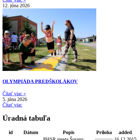
12. júna 2026
OLYMPIÁDA PREDŠKOLÁKOV
Čítať viac »
5. júna 2026
Čítať viac
Úradná tabuľa
id
Dátum
Popis
Príloha
added
PHSR mesta Šurany
16.12.2015