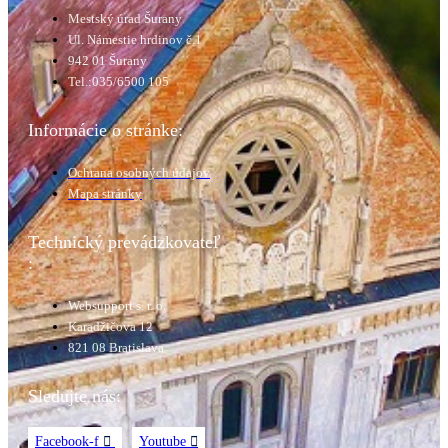
Mestský úrad Šurany
Ul. Námestie hrdinov č.1
942 01 Šurany
Tel.:035/6500 105
Informácie o stránke:
Ochrana osobných údajov
Mapa stránky
Technický prevádzkovateľ
:
Websupport s. r. o.
Karadžičova 12
821 08 Bratislava
Sledujte nás:
Facebook-f
Youtube