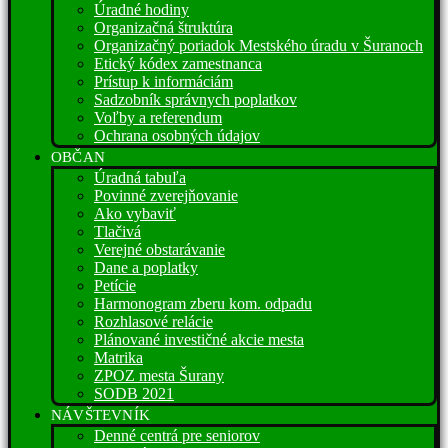
Úradné hodiny
Organizačná štruktúra
Organizačný poriadok Mestského úradu v Šuranoch
Etický kódex zamestnanca
Prístup k informáciám
Sadzobník správnych poplatkov
Voľby a referendum
Ochrana osobných údajov
OBČAN
Úradná tabuľa
Povinné zverejňovanie
Ako vybaviť
Tlačivá
Verejné obstarávanie
Dane a poplatky
Petície
Harmonogram zberu kom. odpadu
Rozhlasové relácie
Plánované investičné akcie mesta
Matrika
ZPOZ mesta Šurany
SODB 2021
NÁVŠTEVNÍK
Denné centrá pre seniorov