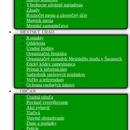
Všeobecne záväzné nariadenia
Zásady
Rozpočet mesta a záverečný účet
Majetok mesta
Mestské zastupiteľstvo
MESTSKÝ ÚRAD
Kontakty
Oddelenia
Úradné hodiny
Organizačná štruktúra
Organizačný poriadok Mestského úradu v Šuranoch
Etický kódex zamestnanca
Prístup k informáciám
Sadzobník správnych poplatkov
Voľby a referendum
Ochrana osobných údajov
OBČAN
Úradná tabuľa
Povinné zverejňovanie
Ako vybaviť
Tlačivá
Verejné obstarávanie
Dane a poplatky
Petície