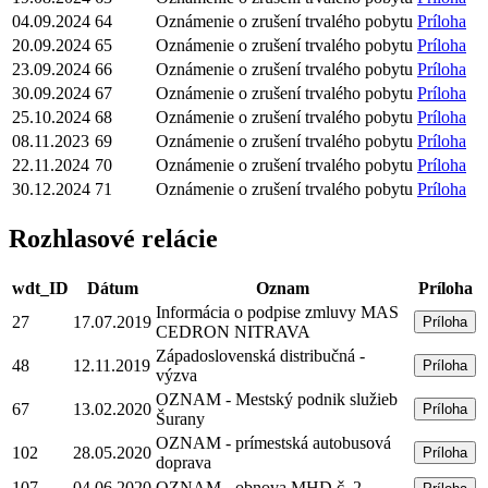
04.09.2024
64
Oznámenie o zrušení trvalého pobytu
Príloha
20.09.2024
65
Oznámenie o zrušení trvalého pobytu
Príloha
23.09.2024
66
Oznámenie o zrušení trvalého pobytu
Príloha
30.09.2024
67
Oznámenie o zrušení trvalého pobytu
Príloha
25.10.2024
68
Oznámenie o zrušení trvalého pobytu
Príloha
08.11.2023
69
Oznámenie o zrušení trvalého pobytu
Príloha
22.11.2024
70
Oznámenie o zrušení trvalého pobytu
Príloha
30.12.2024
71
Oznámenie o zrušení trvalého pobytu
Príloha
Rozhlasové relácie
wdt_ID
Dátum
Oznam
Príloha
Informácia o podpise zmluvy MAS
27
17.07.2019
Príloha
CEDRON NITRAVA
Západoslovenská distribučná -
48
12.11.2019
Príloha
výzva
OZNAM - Mestský podnik služieb
67
13.02.2020
Príloha
Šurany
OZNAM - prímestská autobusová
102
28.05.2020
Príloha
doprava
107
04.06.2020
OZNAM - obnova MHD č. 2