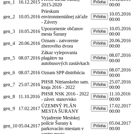
gen_1
16.12.2015
Príloha
2015-2020
00:00
Prieskum
10.05.2016
gen_2
10.05.2016
environmentálnej záťaže
Príloha
00:00
- Závery
Upozornenie občanov
10.05.2016
gen_3
10.05.2016
Príloha
mesta Šurany
00:00
Oznam - zatvorenie
20.06.2016
gen_4
20.06.2016
Príloha
zberového dvora
00:00
Zákaz vylepovania
08.07.2016
gen_5
08.07.2016
plagátov na
Príloha
00:00
autobusových zastávkach
08.07.2016
gen_6
08.07.2016
Oznam SPP distribúcia
Príloha
00:00
PHSR Nitrianskeho sam.
25.07.2016
gen_7
25.07.2016
Príloha
kraja 2016 - 2022
00:00
PHSR NSK 2016 - 2022
11.10.2016
gen_8
11.10.2016
Príloha
- záver. stanovisko
00:00
ÚZEMNÝ PLÁN
17.02.2017
gen_9
17.02.2017
Príloha
MESTA ŠURANY
00:00
Vyjadrenie Mestskej
polície Šurany k
05.04.2017
gen_10
05.04.2017
Príloha
parkovacím miestam v
00:00
centre mesta