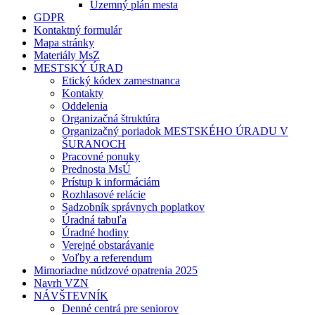
Územný plán mesta
GDPR
Kontaktný formulár
Mapa stránky
Materiály MsZ
MESTSKÝ ÚRAD
Etický kódex zamestnanca
Kontakty
Oddelenia
Organizačná štruktúra
Organizačný poriadok MESTSKÉHO ÚRADU V
ŠURANOCH
Pracovné ponuky
Prednosta MsÚ
Prístup k informáciám
Rozhlasové relácie
Sadzobník správnych poplatkov
Úradná tabuľa
Úradné hodiny
Verejné obstarávanie
Voľby a referendum
Mimoriadne núdzové opatrenia 2025
Navrh VZN
NÁVŠTEVNÍK
Denné centrá pre seniorov