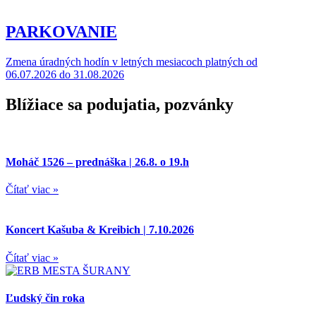
PARKOVANIE
Zmena úradných hodín v letných mesiacoch platných od
06.07.2026 do 31.08.2026
Blížiace sa podujatia, pozvánky
Moháč 1526 – prednáška | 26.8. o 19.h
Čítať viac »
Koncert Kašuba & Kreibich | 7.10.2026
Čítať viac »
Ľudský čin roka