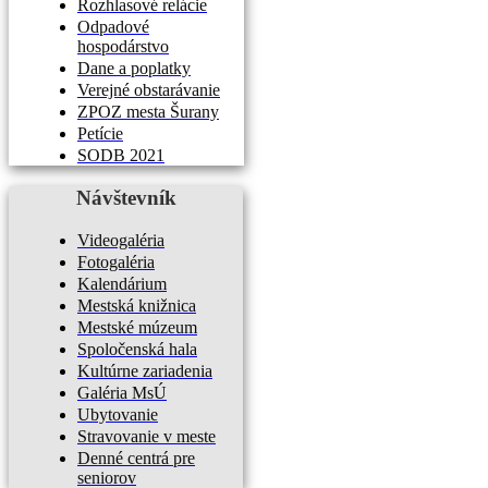
Rozhlasové relácie
Odpadové
hospodárstvo
Dane a poplatky
Verejné obstarávanie
ZPOZ mesta Šurany
Petície
SODB 2021
Návštevník
Videogaléria
Fotogaléria
Kalendárium
Mestská knižnica
Mestské múzeum
Spoločenská hala
Kultúrne zariadenia
Galéria MsÚ
Ubytovanie
Stravovanie v meste
Denné centrá pre
seniorov