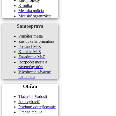
Europrojekty
Kronika
Mestská polícia
Mestské organizácie
Samospráva
Primátor mesta
Zástupkyňa primátora
Poslanci MsZ
Komisie MsZ
Zasadnutia MsZ
Rozpočet mesta a
záverečný účet
Všeobecné záväzné
nariadenia
Občan
Tlačivá a žiadosti
Ako vybaviť
Povinné zverejňovanie
Úradná tabuľa