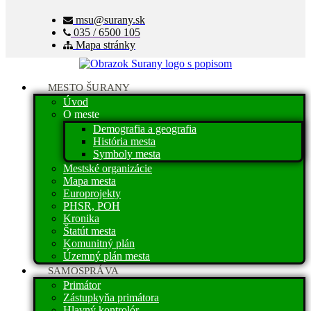
msu@surany.sk
035 / 6500 105
Mapa stránky
MESTO ŠURANY
Úvod
O meste
Demografia a geografia
História mesta
Symboly mesta
Mestské organizácie
Mapa mesta
Europrojekty
PHSR, POH
Kronika
Štatút mesta
Komunitný plán
Územný plán mesta
SAMOSPRÁVA
Primátor
Zástupkyňa primátora
Hlavný kontrolór