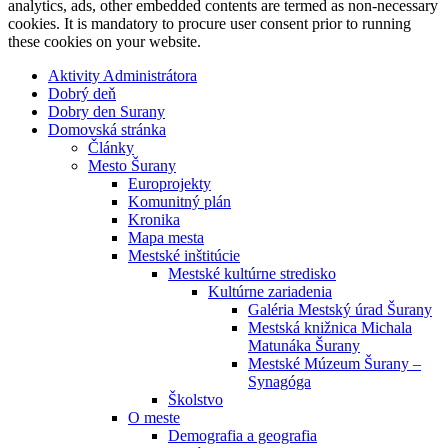
analytics, ads, other embedded contents are termed as non-necessary
cookies. It is mandatory to procure user consent prior to running
these cookies on your website.
Aktivity Administrátora
Dobrý deň
Dobry den Surany
Domovská stránka
Články
Mesto Šurany
Europrojekty
Komunitný plán
Kronika
Mapa mesta
Mestské inštitúcie
Mestské kultúrne stredisko
Kultúrne zariadenia
Galéria Mestský úrad Šurany
Mestská knižnica Michala
Matunáka Šurany
Mestské Múzeum Šurany –
Synagóga
Školstvo
O meste
Demografia a geografia