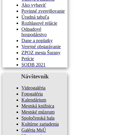
Ako vybaviť
Povinné zverejňovanie
Úradná tabuľa
Rozhlasové relácie
Odpadové
hospodárstvo
Dane a poplatky
Verejné obstarávanie
ZPOZ mesta Šurany
Petície
SODB 2021
Návštevník
Videogaléria
Fotogaléria
Kalendárium
Mestská knižnica
Mestské múzeum
Spoločenská hala
Kultúrne zariadenia
Galéria MsÚ