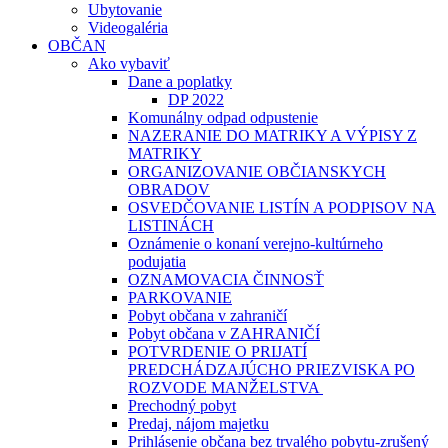
Ubytovanie
Videogaléria
OBČAN
Ako vybaviť
Dane a poplatky
DP 2022
Komunálny odpad odpustenie
NAZERANIE DO MATRIKY A VÝPISY Z
MATRIKY
ORGANIZOVANIE OBČIANSKYCH
OBRADOV
OSVEDČOVANIE LISTÍN A PODPISOV NA
LISTINÁCH
Oznámenie o konaní verejno-kultúrneho
podujatia
OZNAMOVACIA ČINNOSŤ
PARKOVANIE
Pobyt občana v zahraničí
Pobyt občana v ZAHRANIČÍ
POTVRDENIE O PRIJATÍ
PREDCHÁDZAJÚCHO PRIEZVISKA PO
ROZVODE MANŽELSTVA
Prechodný pobyt
Predaj, nájom majetku
Prihlásenie občana bez trvalého pobytu-zrušený