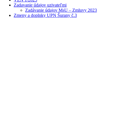
Zadavanie údajov uzivateľmi
Zadávanie údajov MsU – Zmluvy 2023
Zmeny a doplnky UPN Šurany č.3