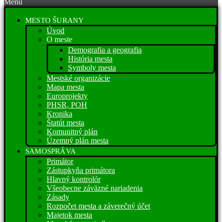
Menu
MESTO ŠURANY
Úvod
O meste
Demografia a geografia
História mesta
Symboly mesta
Mestské organizácie
Mapa mesta
Europrojekty
PHSR, POH
Kronika
Štatút mesta
Komunitný plán
Územný plán mesta
SAMOSPRÁVA
Primátor
Zástupkyňa primátora
Hlavný kontrolór
Všeobecne záväzné nariadenia
Zásady
Rozpočet mesta a záverečný účet
Majetok mesta