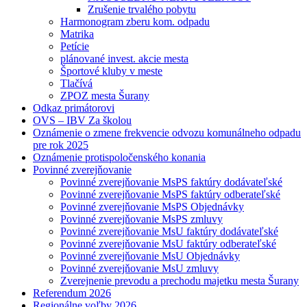
Zrušenie trvalého pobytu
Harmonogram zberu kom. odpadu
Matrika
Petície
plánované invest. akcie mesta
Športové kluby v meste
Tlačívá
ZPOZ mesta Šurany
Odkaz primátorovi
OVS – IBV Za školou
Oznámenie o zmene frekvencie odvozu komunálneho odpadu
pre rok 2025
Oznámenie protispoločenského konania
Povinné zverejňovanie
Povinné zverejňovanie MsPS faktúry dodávateľské
Povinné zverejňovanie MsPS faktúry odberateľské
Povinné zverejňovanie MsPS Objednávky
Povinné zverejňovanie MsPS zmluvy
Povinné zverejňovanie MsU faktúry dodávateľské
Povinné zverejňovanie MsU faktúry odberateľské
Povinné zverejňovanie MsU Objednávky
Povinné zverejňovanie MsU zmluvy
Zverejnenie prevodu a prechodu majetku mesta Šurany
Referendum 2026
Regionálne voľby 2026