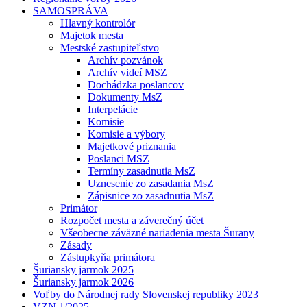
SAMOSPRÁVA
Hlavný kontrolór
Majetok mesta
Mestské zastupiteľstvo
Archív pozvánok
Archív videí MSZ
Dochádzka poslancov
Dokumenty MsZ
Interpelácie
Komisie
Komisie a výbory
Majetkové priznania
Poslanci MSZ
Termíny zasadnutia MsZ
Uznesenie zo zasadania MsZ
Zápisnice zo zasadnutia MsZ
Primátor
Rozpočet mesta a záverečný účet
Všeobecne záväzné nariadenia mesta Šurany
Zásady
Zástupkyňa primátora
Šuriansky jarmok 2025
Šuriansky jarmok 2026
Voľby do Národnej rady Slovenskej republiky 2023
VZN 1/2025