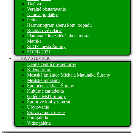
Tlačivá
Verejné obstarávanie
Dane a poplatky
Petície
Harmonogram zberu kom. odpadu
Rozhlasové relácie
Plánované investičné akcie mesta
Matrika
ZPOZ mesta Šurany
SODB 2021
NÁVŠTEVNÍK
Denné centrá pre seniorov
Kalendárium
Mestská knižnica Michala Matunáka Šurany
Mestské múzeum
Spoločenská hala Šurany
Kultúrne zariadenia
Galéria MsÚ Šurany
Športové kluby v meste
Ubytovanie
Stravovanie v meste
Fotogaléria
Videogaléria