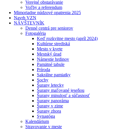
Verejné obstarávanie
Voľby a referendum
Mimoriadne núdzové opatrenia 2025
Navrh VZN
NÁVŠTEVNÍK
Denné centrá pre seniorov
Fotogaléria
Keď rozkvitne mesto (apríl 2024)
Kultúrne strediská
Mesto v kvete
Mestský úrad
Námestie hrdinov
Pamätné tabule
Príroda
Sakrálne pamiatky
Sochy
Šurany letecky
Šurany maľované jeseňou
Šurany minulosť a súčasnosť
Šurany panoráma
Šurany v zime
Šurany zhora
Synagóga
Kalendárium
Stravovanie v meste