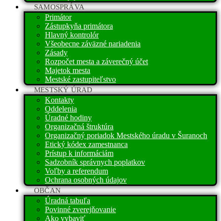
SAMOSPRÁVA
Primátor
Zástupkyňa primátora
Hlavný kontrolór
Všeobecne záväzné nariadenia
Zásady
Rozpočet mesta a záverečný účet
Majetok mesta
Mestské zastupiteľstvo
MESTSKÝ ÚRAD
Kontakty
Oddelenia
Úradné hodiny
Organizačná štruktúra
Organizačný poriadok Mestského úradu v Šuranoch
Etický kódex zamestnanca
Prístup k informáciám
Sadzobník správnych poplatkov
Voľby a referendum
Ochrana osobných údajov
OBČAN
Úradná tabuľa
Povinné zverejňovanie
Ako vybaviť