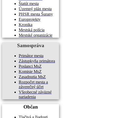
Štatút mesta
Územný plán mesta
PHSR mesta Šurany
Europrojekty
Kronika
Mestská polícia
Mestské organizácie
Samospráva
Primátor mesta
Zástupkyňa primátora
Poslanci MsZ
Komisie MsZ
Zasadnutia MsZ
Rozpočet mesta a
záverečný účet
Všeobecné záväzné
nariadenia
Občan
Tlačivá a žiadosti