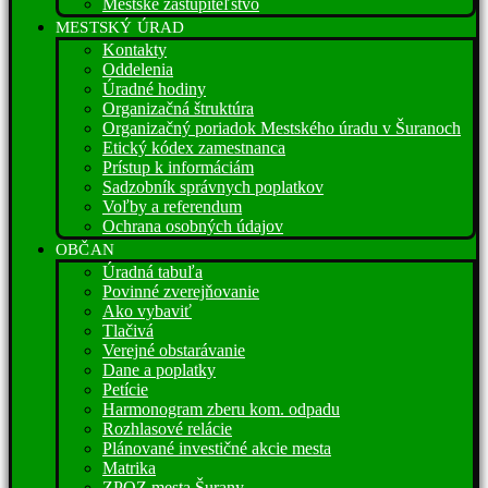
Mestské zastupiteľstvo
MESTSKÝ ÚRAD
Kontakty
Oddelenia
Úradné hodiny
Organizačná štruktúra
Organizačný poriadok Mestského úradu v Šuranoch
Etický kódex zamestnanca
Prístup k informáciám
Sadzobník správnych poplatkov
Voľby a referendum
Ochrana osobných údajov
OBČAN
Úradná tabuľa
Povinné zverejňovanie
Ako vybaviť
Tlačivá
Verejné obstarávanie
Dane a poplatky
Petície
Harmonogram zberu kom. odpadu
Rozhlasové relácie
Plánované investičné akcie mesta
Matrika
ZPOZ mesta Šurany