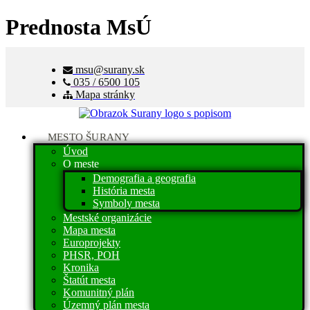
Prednosta MsÚ
msu@surany.sk
035 / 6500 105
Mapa stránky
MESTO ŠURANY
Úvod
O meste
Demografia a geografia
História mesta
Symboly mesta
Mestské organizácie
Mapa mesta
Europrojekty
PHSR, POH
Kronika
Štatút mesta
Komunitný plán
Územný plán mesta