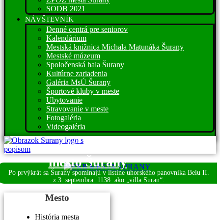
SODB 2021
NÁVŠTEVNÍK
Denné centrá pre seniorov
Kalendárium
Mestská knižnica Michala Matunáka Šurany
Mestské múzeum
Spoločenská hala Šurany
Kultúrne zariadenia
Galéria MsÚ Šurany
Športové kluby v meste
Ubytovanie
Stravovanie v meste
Fotogaléria
Videogaléria
Víta vás
mesto Šurany
Po prvýkrát sa Šurany spomínajú v listine uhorského panovníka Belu II.
z 3. septembra
1138 ako „villa Suran“.
Mesto
História mesta