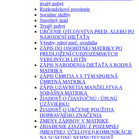
trvalý pobyt
Rozkopávkové povolenie
Sociálne služby
Stavebný úrad
Trvalý pobyt
URČENIE OTCOVSTVA PRED, ALEBO PO
NARODENÍ DIEŤAŤA
Výruby, zdroj zneč. ovzdušia
ZÁPIS DO OSOBITNEJ MATRIKY PO
PREDLOŽENÍ CUDZOZEMSKÝCH
VEREJNÝCH LISTÍN
ZÁPIS NARODENIA DIEŤAŤA A RODNÁ
MATRIKA
ZÁPIS ÚMRTIA A S TÝM SPOJENÁ
ÚMRTNÁ MATRIKA
ZÁPIS UZAVRETIA MANŽELSTVA A
SOBÁŠNA MATRIKA
ŽIADOSŤ O ČIASTOČNÚ / ÚPLNÚ
UZÁVIERKU
ŽIADOSŤ O URČENIE POUŽITIA
DOPRAVNÉHO ZNAČENIA
ZMENY ZÁPISOV V MATRIKE
ZRIADENIE ZJAZDU Z POZEMNEJ
(MIESTNEJ, ÚČELOVEJ) KOMUNIKÁCIE
NA SUSEDNÚ NEHNUTEĽNOSŤ