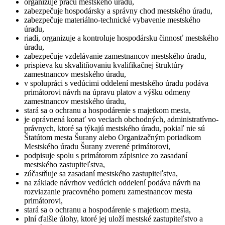
organizuje prácu mestského úradu,
zabezpečuje hospodársky a správny chod mestského úradu,
zabezpečuje materiálno-technické vybavenie mestského
úradu,
riadi, organizuje a kontroluje hospodársku činnosť mestského
úradu,
zabezpečuje vzdelávanie zamestnancov mestského úradu,
prispieva ku skvalitňovaniu kvalifikačnej štruktúry
zamestnancov mestského úradu,
v spolupráci s vedúcimi oddelení mestského úradu podáva
primátorovi návrh na úpravu platov a výšku odmeny
zamestnancov mestského úradu,
stará sa o ochranu a hospodárenie s majetkom mesta,
je oprávnená konať vo veciach obchodných, administratívno-
právnych, ktoré sa týkajú mestského úradu, pokiaľ nie sú
Štatútom mesta Šurany alebo Organizačným poriadkom
Mestského úradu Šurany zverené primátorovi,
podpisuje spolu s primátorom zápisnice zo zasadaní
mestského zastupiteľstva,
zúčastňuje sa zasadaní mestského zastupiteľstva,
na základe návrhov vedúcich oddelení podáva návrh na
rozviazanie pracovného pomeru zamestnancov mesta
primátorovi,
stará sa o ochranu a hospodárenie s majetkom mesta,
plní ďalšie úlohy, ktoré jej uloží mestské zastupiteľstvo a