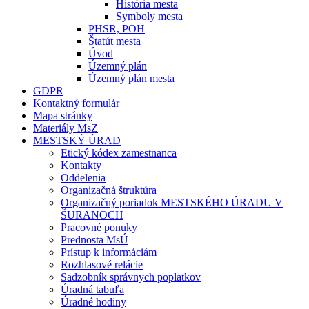
História mesta
Symboly mesta
PHSR, POH
Štatút mesta
Úvod
Územný plán
Územný plán mesta
GDPR
Kontaktný formulár
Mapa stránky
Materiály MsZ
MESTSKÝ ÚRAD
Etický kódex zamestnanca
Kontakty
Oddelenia
Organizačná štruktúra
Organizačný poriadok MESTSKÉHO ÚRADU V
ŠURANOCH
Pracovné ponuky
Prednosta MsÚ
Prístup k informáciám
Rozhlasové relácie
Sadzobník správnych poplatkov
Úradná tabuľa
Úradné hodiny