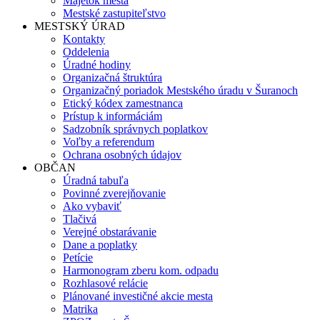
Majetok mesta
Mestské zastupiteľstvo
MESTSKÝ ÚRAD
Kontakty
Oddelenia
Úradné hodiny
Organizačná štruktúra
Organizačný poriadok Mestského úradu v Šuranoch
Etický kódex zamestnanca
Prístup k informáciám
Sadzobník správnych poplatkov
Voľby a referendum
Ochrana osobných údajov
OBČAN
Úradná tabuľa
Povinné zverejňovanie
Ako vybaviť
Tlačivá
Verejné obstarávanie
Dane a poplatky
Petície
Harmonogram zberu kom. odpadu
Rozhlasové relácie
Plánované investičné akcie mesta
Matrika