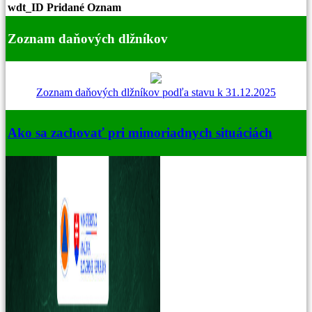
wdt_ID
Pridané
Oznam
Zoznam daňových dlžníkov
Zoznam daňových dlžníkov podľa stavu k 31.12.2025
Ako sa zachovať pri mimoriadnych situáciách