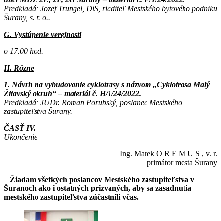
Predkladá: Jozef Trungel, DiS, riaditeľ Mestského bytového podniku
Šurany, s. r. o..
G. Vystúpenie verejnosti
o 17.00 hod.
H. Rôzne
1. Návrh na vybudovanie cyklotrasy s názvom „Cyklotrasa Malý
Žitavský okruh“ – materiál č. H/1/24/2022.
Predkladá: JUDr. Roman Porubský, poslanec Mestského
zastupiteľstva Šurany.
ČASŤ IV.
Ukončenie
Ing. Marek O R E M U S , v. r.
primátor mesta Šurany
Žiadam všetkých poslancov Mestského zastupiteľstva v
Šuranoch ako i ostatných prizvaných, aby sa zasadnutia
mestského zastupiteľstva zúčastnili včas.