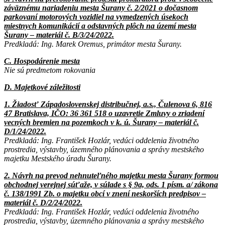
záväznému nariadeniu mesta Šurany č. 2/2021 o dočasnom
parkovaní motorových vozidiel na vymedzených úsekoch
miestnych komunikácií a odstavných plôch na území mesta
Šurany – materiál č. B/3/24/2022.
Predkladá: Ing. Marek Oremus, primátor mesta Šurany.
C. Hospodárenie mesta
Nie sú predmetom rokovania
D. Majetkové záležitosti
1. Žiadosť Západoslovenskej distribučnej, a.s., Čulenova 6, 816
47 Bratislava, IČO: 36 361 518 o uzavretie Zmluvy o zriadení
vecných bremien na pozemkoch v k. ú. Šurany – materiál č.
D/1/24/2022.
Predkladá: Ing. František Hozlár, vedúci oddelenia životného
prostredia, výstavby, územného plánovania a správy mestského
majetku Mestského úradu Šurany.
2. Návrh na prevod nehnuteľného majetku mesta Šurany formou
obchodnej verejnej súťaže, v súlade s § 9a, ods. 1 písm. a/ zákona
č. 138/1991 Zb. o majetku obcí v znení neskorších predpisov –
materiál č. D/2/24/2022.
Predkladá: Ing. František Hozlár, vedúci oddelenia životného
prostredia, výstavby, územného plánovania a správy mestského