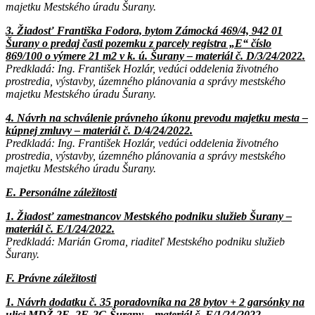
majetku Mestského úradu Šurany.
3. Žiadosť Františka Fodora, bytom Zámocká 469/4, 942 01
Šurany o predaj časti pozemku z parcely registra „E“ číslo
869/100 o výmere 21 m2 v k. ú. Šurany – materiál č. D/3/24/2022.
Predkladá: Ing. František Hozlár, vedúci oddelenia životného
prostredia, výstavby, územného plánovania a správy mestského
majetku Mestského úradu Šurany.
4. Návrh na schválenie právneho úkonu prevodu majetku mesta –
kúpnej zmluvy – materiál č. D/4/24/2022.
Predkladá: Ing. František Hozlár, vedúci oddelenia životného
prostredia, výstavby, územného plánovania a správy mestského
majetku Mestského úradu Šurany.
E. Personálne záležitosti
1. Žiadosť zamestnancov Mestského podniku služieb Šurany –
materiál č. E/1/24/2022.
Predkladá: Marián Groma, riaditeľ Mestského podniku služieb
Šurany.
F. Právne záležitosti
1. Návrh dodatku č. 35 poradovníka na 28 bytov + 2 garsónky na
ulici MDŽ 2E, 2F, 2G Šurany – materiál č. F/1/24/2022.