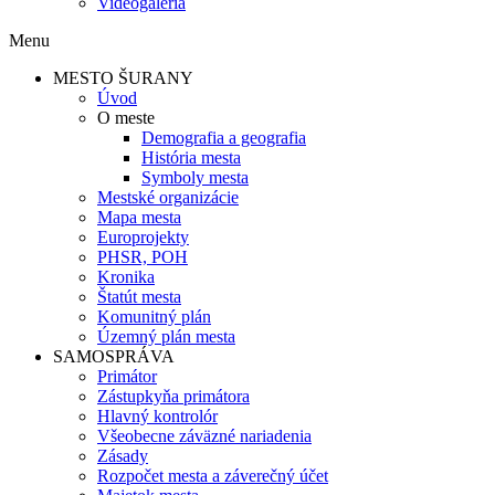
Videogaléria
Menu
MESTO ŠURANY
Úvod
O meste
Demografia a geografia
História mesta
Symboly mesta
Mestské organizácie
Mapa mesta
Europrojekty
PHSR, POH
Kronika
Štatút mesta
Komunitný plán
Územný plán mesta
SAMOSPRÁVA
Primátor
Zástupkyňa primátora
Hlavný kontrolór
Všeobecne záväzné nariadenia
Zásady
Rozpočet mesta a záverečný účet