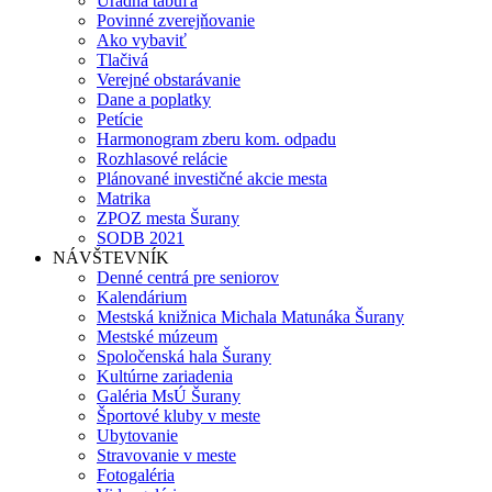
Úradná tabuľa
Povinné zverejňovanie
Ako vybaviť
Tlačivá
Verejné obstarávanie
Dane a poplatky
Petície
Harmonogram zberu kom. odpadu
Rozhlasové relácie
Plánované investičné akcie mesta
Matrika
ZPOZ mesta Šurany
SODB 2021
NÁVŠTEVNÍK
Denné centrá pre seniorov
Kalendárium
Mestská knižnica Michala Matunáka Šurany
Mestské múzeum
Spoločenská hala Šurany
Kultúrne zariadenia
Galéria MsÚ Šurany
Športové kluby v meste
Ubytovanie
Stravovanie v meste
Fotogaléria