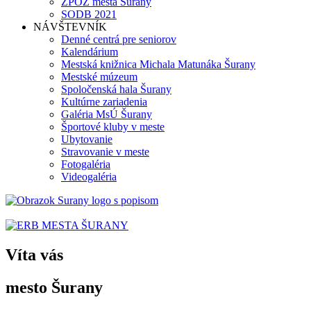
ZPOZ mesta Šurany
SODB 2021
NÁVŠTEVNÍK
Denné centrá pre seniorov
Kalendárium
Mestská knižnica Michala Matunáka Šurany
Mestské múzeum
Spoločenská hala Šurany
Kultúrne zariadenia
Galéria MsÚ Šurany
Športové kluby v meste
Ubytovanie
Stravovanie v meste
Fotogaléria
Videogaléria
Víta vás
mesto Šurany