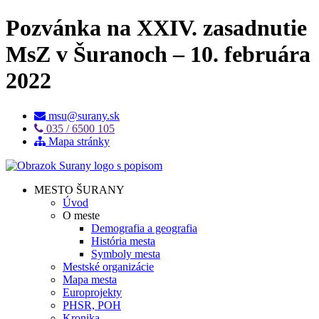
Pozvánka na XXIV. zasadnutie
MsZ v Šuranoch – 10. februára
2022
msu@surany.sk
035 / 6500 105
Mapa stránky
MESTO ŠURANY
Úvod
O meste
Demografia a geografia
História mesta
Symboly mesta
Mestské organizácie
Mapa mesta
Europrojekty
PHSR, POH
Kronika