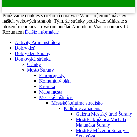
Používame cookies s cieľom čo najviac Vám spríjemniť návštevu
našich webových stránok. Tým, že stránky používate, súhlasíte s
uložením cookies na Vašom počítači/zariadení. Viac o cookies TU .
Rozumiem
Ďalšie informácie
Aktivity Administrátora
Dobrý deň
Dobry den Surany
Domovská stránka
Články
Mesto Šurany
Europrojekty
Komunitný plán
Kronika
Mapa mesta
Mestské inštitúcie
Mestské kultúrne stredisko
Kultúrne zariadenia
Galéria Mestský úrad Šurany
Mestská knižnica Michala
Matunáka Šurany
Mestské Múzeum Šurany –
Synagóga