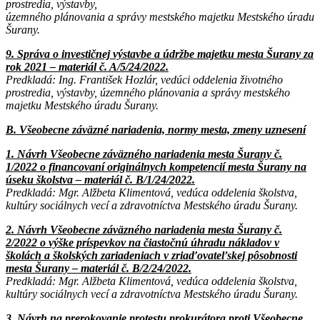
prostredia, výstavby,
územného plánovania a správy mestského majetku Mestského úradu
Šurany.
9. Správa o investičnej výstavbe a údržbe majetku mesta Šurany za
rok 2021 – materiál č. A/5/24/2022.
Predkladá: Ing. František Hozlár, vedúci oddelenia životného
prostredia, výstavby, územného plánovania a správy mestského
majetku Mestského úradu Šurany.
B. Všeobecne záväzné nariadenia, normy mesta, zmeny uznesení
1. Návrh Všeobecne záväzného nariadenia mesta Šurany č.
1/2022 o financovaní originálnych kompetencií mesta Šurany na
úseku školstva – materiál č. B/1/24/2022.
Predkladá: Mgr. Alžbeta Klimentová, vedúca oddelenia školstva,
kultúry sociálnych vecí a zdravotníctva Mestského úradu Šurany.
2. Návrh Všeobecne záväzného nariadenia mesta Šurany č.
2/2022 o výške príspevkov na čiastočnú úhradu nákladov v
školách a školských zariadeniach v zriaďovateľskej pôsobnosti
mesta Šurany – materiál č. B/2/24/2022.
Predkladá: Mgr. Alžbeta Klimentová, vedúca oddelenia školstva,
kultúry sociálnych vecí a zdravotníctva Mestského úradu Šurany.
3. Návrh na prerokovanie protestu prokurátora proti Všeobecne