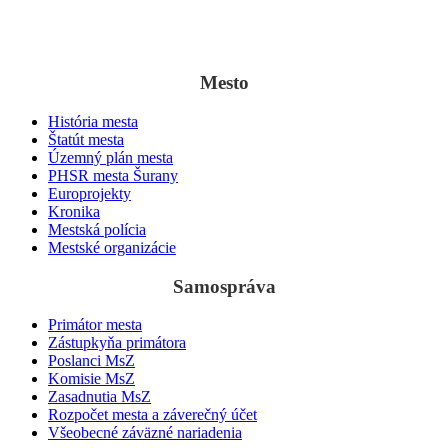
Po prvýkrát sa Šurany spomínajú v listine uhorského panovníka
Belu II.
z 3. septembra
1138 ako „villa Suran“.
Mesto
História mesta
Štatút mesta
Územný plán mesta
PHSR mesta Šurany
Europrojekty
Kronika
Mestská polícia
Mestské organizácie
Samospráva
Primátor mesta
Zástupkyňa primátora
Poslanci MsZ
Komisie MsZ
Zasadnutia MsZ
Rozpočet mesta a záverečný účet
Všeobecné záväzné nariadenia