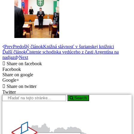
Prev
Predošlý článok
Knižná slávnosť v šurianskej knižnici
Ďalší článok
Čistenie schodiska vedúceho z časti Argentína na
nadjazd
Next
Share on facebook
Facebook
Share on google
Google+
Share on twitter
Twitter
Search