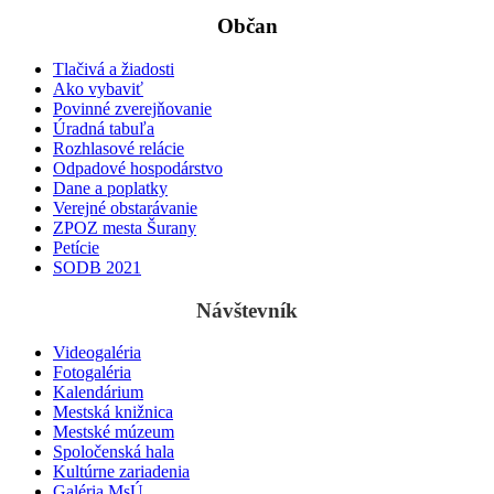
Občan
Tlačivá a žiadosti
Ako vybaviť
Povinné zverejňovanie
Úradná tabuľa
Rozhlasové relácie
Odpadové hospodárstvo
Dane a poplatky
Verejné obstarávanie
ZPOZ mesta Šurany
Petície
SODB 2021
Návštevník
Videogaléria
Fotogaléria
Kalendárium
Mestská knižnica
Mestské múzeum
Spoločenská hala
Kultúrne zariadenia
Galéria MsÚ