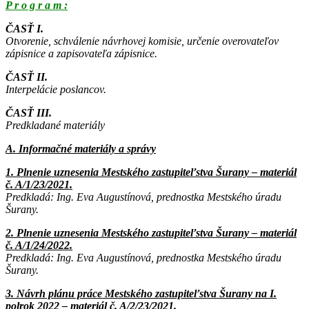
P r o g r a m :
ČASŤ I.
Otvorenie, schválenie návrhovej komisie, určenie overovateľov
zápisnice a zapisovateľa zápisnice.
ČASŤ II.
Interpelácie poslancov.
ČASŤ III.
Predkladané materiály
A. Informačné materiály a správy
1. Plnenie uznesenia Mestského zastupiteľstva Šurany – materiál
č. A/1/23/2021.
Predkladá: Ing. Eva Augustínová, prednostka Mestského úradu
Šurany.
2. Plnenie uznesenia Mestského zastupiteľstva Šurany – materiál
č. A/1/24/2022.
Predkladá: Ing. Eva Augustínová, prednostka Mestského úradu
Šurany.
3. Návrh plánu práce Mestského zastupiteľstva Šurany na I.
polrok 2022 – materiál č. A/2/23/2021.