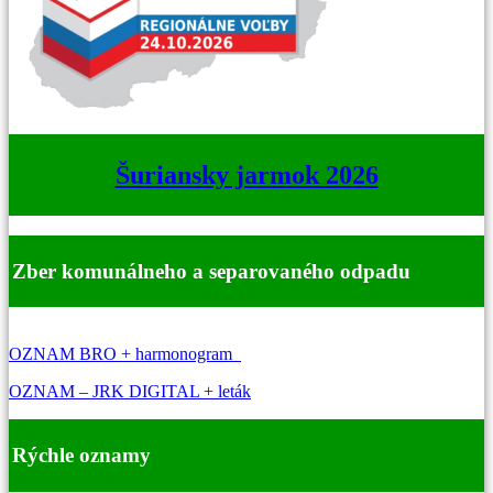
Šuriansky jarmok 2026
Zber komunálneho a separovaného odpadu
OZNAM BRO + harmonogram
OZNAM – JRK DIGITAL + leták
Rýchle oznamy