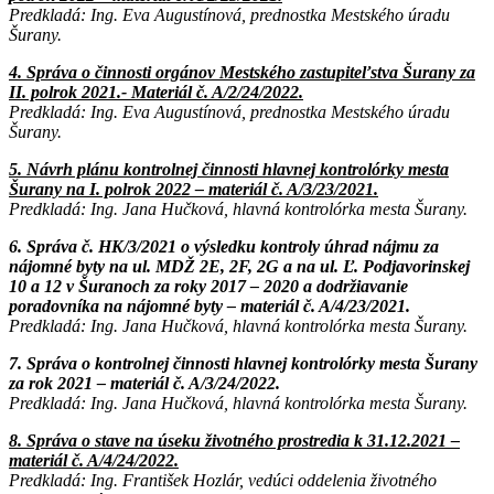
Predkladá: Ing. Eva Augustínová, prednostka Mestského úradu
Šurany.
4. Správa o činnosti orgánov Mestského zastupiteľstva Šurany za
II. polrok 2021.- Materiál č. A/2/24/2022.
Predkladá: Ing. Eva Augustínová, prednostka Mestského úradu
Šurany.
5. Návrh plánu kontrolnej činnosti hlavnej kontrolórky mesta
Šurany na I. polrok 2022 – materiál č. A/3/23/2021.
Predkladá: Ing. Jana Hučková, hlavná kontrolórka mesta Šurany.
6. Správa č. HK/3/2021 o výsledku kontroly úhrad nájmu za
nájomné byty na ul. MDŽ 2E, 2F, 2G a na ul. Ľ. Podjavorinskej
10 a 12 v Šuranoch za roky 2017 – 2020 a dodržiavanie
poradovníka na nájomné byty – materiál č. A/4/23/2021.
Predkladá: Ing. Jana Hučková, hlavná kontrolórka mesta Šurany.
7. Správa o kontrolnej činnosti hlavnej kontrolórky mesta Šurany
za rok 2021 – materiál č. A/3/24/2022.
Predkladá: Ing. Jana Hučková, hlavná kontrolórka mesta Šurany.
8. Správa o stave na úseku životného prostredia k 31.12.2021 –
materiál č. A/4/24/2022.
Predkladá: Ing. František Hozlár, vedúci oddelenia životného