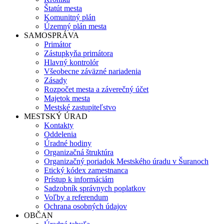
Štatút mesta
Komunitný plán
Územný plán mesta
SAMOSPRÁVA
Primátor
Zástupkyňa primátora
Hlavný kontrolór
Všeobecne záväzné nariadenia
Zásady
Rozpočet mesta a záverečný účet
Majetok mesta
Mestské zastupiteľstvo
MESTSKÝ ÚRAD
Kontakty
Oddelenia
Úradné hodiny
Organizačná štruktúra
Organizačný poriadok Mestského úradu v Šuranoch
Etický kódex zamestnanca
Prístup k informáciám
Sadzobník správnych poplatkov
Voľby a referendum
Ochrana osobných údajov
OBČAN