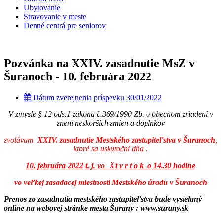
Ubytovanie
Stravovanie v meste
Denné centrá pre seniorov
Pozvánka na XXIV. zasadnutie MsZ v
Šuranoch - 10. februára 2022
Dátum zverejnenia príspevku
30/01/2022
V zmysle § 12 ods.1 zákona č.369/1990 Zb. o obecnom zriadení v
znení neskorších zmien a doplnkov
zvolávam
XXIV. zasadnutie Mestského zastupiteľstva v Šuranoch
,
ktoré sa uskutoční dňa :
10. februára 2022 t. j. vo š t v r t o k
o 14.30 hodine
vo veľkej zasadacej miestnosti Mestského úradu v Šuranoch
Prenos zo zasadnutia mestského zastupiteľstva bude vysielaný
online na webovej stránke mesta Šurany : www.surany.sk