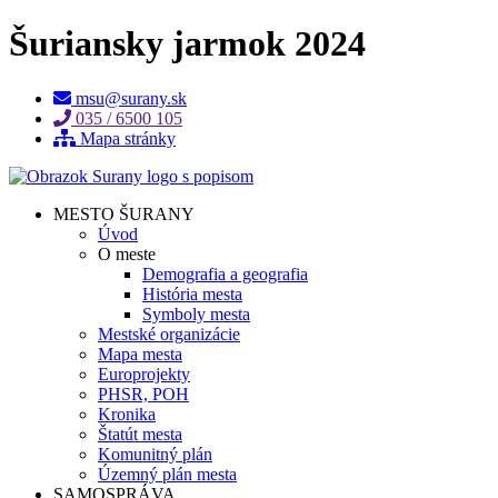
Šuriansky jarmok 2024
msu@surany.sk
035 / 6500 105
Mapa stránky
MESTO ŠURANY
Úvod
O meste
Demografia a geografia
História mesta
Symboly mesta
Mestské organizácie
Mapa mesta
Europrojekty
PHSR, POH
Kronika
Štatút mesta
Komunitný plán
Územný plán mesta
SAMOSPRÁVA