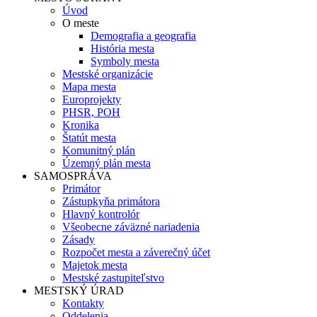
Úvod
O meste
Demografia a geografia
História mesta
Symboly mesta
Mestské organizácie
Mapa mesta
Europrojekty
PHSR, POH
Kronika
Štatút mesta
Komunitný plán
Územný plán mesta
SAMOSPRÁVA
Primátor
Zástupkyňa primátora
Hlavný kontrolór
Všeobecne záväzné nariadenia
Zásady
Rozpočet mesta a záverečný účet
Majetok mesta
Mestské zastupiteľstvo
MESTSKÝ ÚRAD
Kontakty
Oddelenia