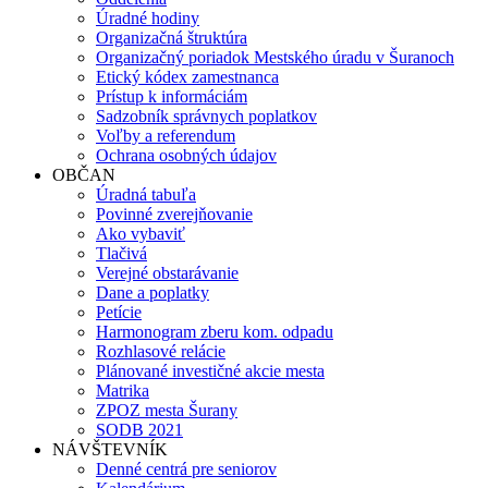
Úradné hodiny
Organizačná štruktúra
Organizačný poriadok Mestského úradu v Šuranoch
Etický kódex zamestnanca
Prístup k informáciám
Sadzobník správnych poplatkov
Voľby a referendum
Ochrana osobných údajov
OBČAN
Úradná tabuľa
Povinné zverejňovanie
Ako vybaviť
Tlačivá
Verejné obstarávanie
Dane a poplatky
Petície
Harmonogram zberu kom. odpadu
Rozhlasové relácie
Plánované investičné akcie mesta
Matrika
ZPOZ mesta Šurany
SODB 2021
NÁVŠTEVNÍK
Denné centrá pre seniorov