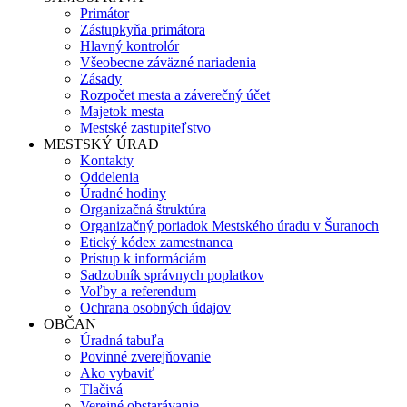
Primátor
Zástupkyňa primátora
Hlavný kontrolór
Všeobecne záväzné nariadenia
Zásady
Rozpočet mesta a záverečný účet
Majetok mesta
Mestské zastupiteľstvo
MESTSKÝ ÚRAD
Kontakty
Oddelenia
Úradné hodiny
Organizačná štruktúra
Organizačný poriadok Mestského úradu v Šuranoch
Etický kódex zamestnanca
Prístup k informáciám
Sadzobník správnych poplatkov
Voľby a referendum
Ochrana osobných údajov
OBČAN
Úradná tabuľa
Povinné zverejňovanie
Ako vybaviť
Tlačivá
Verejné obstarávanie