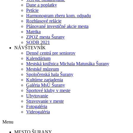
Dane a poplatky
Petície
Harmonogram zberu kom. odpadu
Rozhlasové relácie
Plánované investičné akcie mesta
Matrika
ZPOZ mesta Šurany
SODB 2021
NÁVŠTEVNÍK
Denné centrá pre seniorov
Kalendárium
Mestská knižnica Michala Matunáka Šurany
Mestské múzeum
Spoločenská hala Šurany
Kultúrne zariadenia
Galéria MsÚ Šurany
Športové kluby v meste
Ubytovanie
Stravovanie v meste
Fotogaléria
Videogaléria
Menu
MESTO ŠURANY