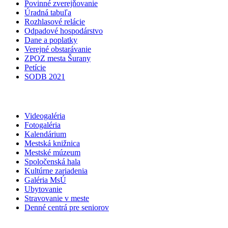
Povinné zverejňovanie
Úradná tabuľa
Rozhlasové relácie
Odpadové hospodárstvo
Dane a poplatky
Verejné obstarávanie
ZPOZ mesta Šurany
Petície
SODB 2021
Videogaléria
Fotogaléria
Kalendárium
Mestská knižnica
Mestské múzeum
Spoločenská hala
Kultúrne zariadenia
Galéria MsÚ
Ubytovanie
Stravovanie v meste
Denné centrá pre seniorov