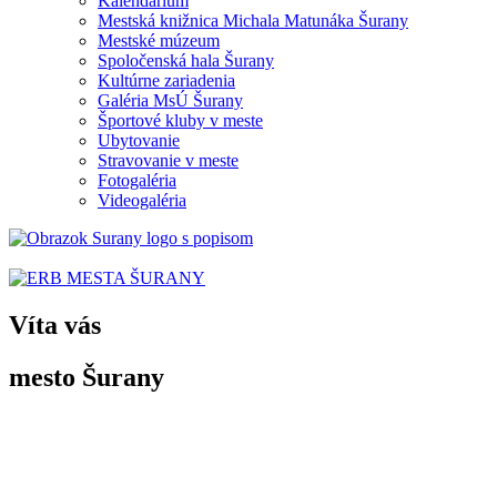
Kalendárium
Mestská knižnica Michala Matunáka Šurany
Mestské múzeum
Spoločenská hala Šurany
Kultúrne zariadenia
Galéria MsÚ Šurany
Športové kluby v meste
Ubytovanie
Stravovanie v meste
Fotogaléria
Videogaléria
Víta vás
mesto Šurany
Po prvýkrát sa Šurany spomínajú v listine uhorského panovníka Belu 
z 3. septembra
1138 ako „villa Suran“.