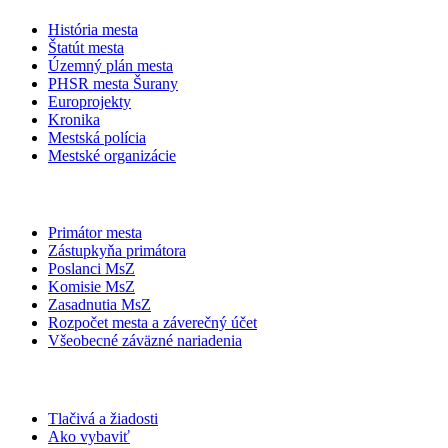
História mesta
Štatút mesta
Územný plán mesta
PHSR mesta Šurany
Europrojekty
Kronika
Mestská polícia
Mestské organizácie
Primátor mesta
Zástupkyňa primátora
Poslanci MsZ
Komisie MsZ
Zasadnutia MsZ
Rozpočet mesta a záverečný účet
Všeobecné záväzné nariadenia
Tlačivá a žiadosti
Ako vybaviť