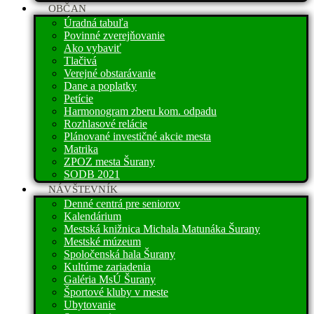
OBČAN
Úradná tabuľa
Povinné zverejňovanie
Ako vybaviť
Tlačivá
Verejné obstarávanie
Dane a poplatky
Petície
Harmonogram zberu kom. odpadu
Rozhlasové relácie
Plánované investičné akcie mesta
Matrika
ZPOZ mesta Šurany
SODB 2021
NÁVŠTEVNÍK
Denné centrá pre seniorov
Kalendárium
Mestská knižnica Michala Matunáka Šurany
Mestské múzeum
Spoločenská hala Šurany
Kultúrne zariadenia
Galéria MsÚ Šurany
Športové kluby v meste
Ubytovanie