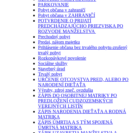
PARKOVANIE
Pobyt občana v zahraničí
Pobyt občana v ZAHRANIČÍ
POTVRDENIE O PRIJATÍ
PREDCHÁDZAJÚCHO PRIEZVISKA PO
ROZVODE MANŽELSTVA
Prechodný pobyt
Predaj, nájom majetku
Prihlásenie občana bez trvalého pobytu-zrušený
trvalý pobyt
Rozkopávkové povolenie
Sociálne služby
Stavebný úrad
Trvalý pobyt
URČENIE OTCOVSTVA PRED, ALEBO PO
NARODENÍ DIEŤAŤA
Výruby, zdroj zneč. ovzdušia
ZÁPIS DO OSOBITNEJ MATRIKY PO
PREDLOŽENÍ CUDZOZEMSKÝCH
VEREJNÝCH LISTÍN
ZÁPIS NARODENIA DIEŤAŤA A RODNÁ
MATRIKA
ZÁPIS ÚMRTIA A S TÝM SPOJENÁ
ÚMRTNÁ MATRIKA
ZÁPIS UZAVRETIA MANŽELSTVA A