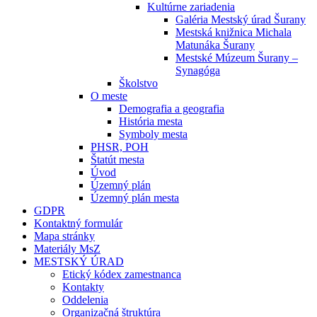
Kultúrne zariadenia
Galéria Mestský úrad Šurany
Mestská knižnica Michala
Matunáka Šurany
Mestské Múzeum Šurany –
Synagóga
Školstvo
O meste
Demografia a geografia
História mesta
Symboly mesta
PHSR, POH
Štatút mesta
Úvod
Územný plán
Územný plán mesta
GDPR
Kontaktný formulár
Mapa stránky
Materiály MsZ
MESTSKÝ ÚRAD
Etický kódex zamestnanca
Kontakty
Oddelenia
Organizačná štruktúra