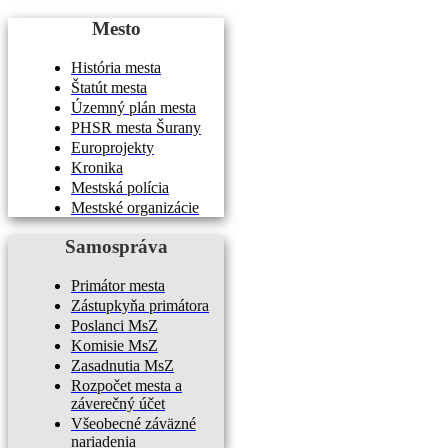
Mesto
História mesta
Štatút mesta
Územný plán mesta
PHSR mesta Šurany
Europrojekty
Kronika
Mestská polícia
Mestské organizácie
Samospráva
Primátor mesta
Zástupkyňa primátora
Poslanci MsZ
Komisie MsZ
Zasadnutia MsZ
Rozpočet mesta a
záverečný účet
Všeobecné záväzné
nariadenia