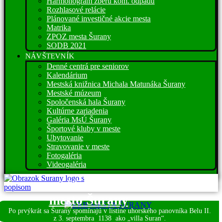
Harmonogram zberu kom. odpadu
Rozhlasové relácie
Plánované investičné akcie mesta
Matrika
ZPOZ mesta Šurany
SODB 2021
NÁVŠTEVNÍK
Denné centrá pre seniorov
Kalendárium
Mestská knižnica Michala Matunáka Šurany
Mestské múzeum
Spoločenská hala Šurany
Kultúrne zariadenia
Galéria MsÚ Šurany
Športové kluby v meste
Ubytovanie
Stravovanie v meste
Fotogaléria
Videogaléria
Víta vás
mesto Šurany
Po prvýkrát sa Šurany spomínajú v listine uhorského panovníka Belu II.
z 3. septembra
1138 ako „villa Suran“.