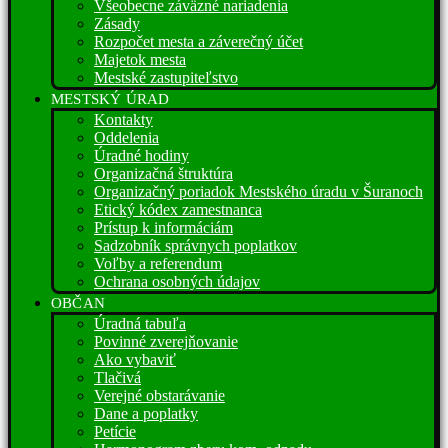
Všeobecne záväzné nariadenia
Zásady
Rozpočet mesta a záverečný účet
Majetok mesta
Mestské zastupiteľstvo
MESTSKÝ ÚRAD
Kontakty
Oddelenia
Úradné hodiny
Organizačná štruktúra
Organizačný poriadok Mestského úradu v Šuranoch
Etický kódex zamestnanca
Prístup k informáciám
Sadzobník správnych poplatkov
Voľby a referendum
Ochrana osobných údajov
OBČAN
Úradná tabuľa
Povinné zverejňovanie
Ako vybaviť
Tlačivá
Verejné obstarávanie
Dane a poplatky
Petície