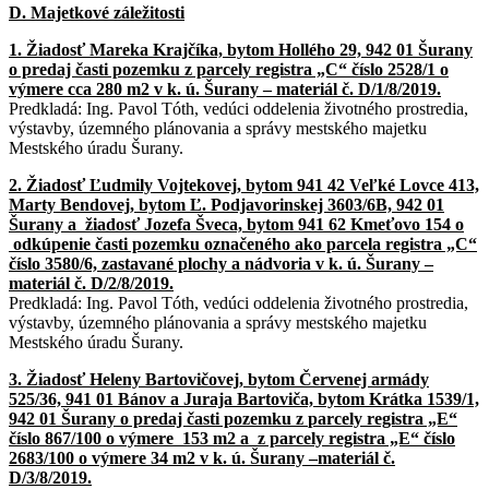
D. Majetkové záležitosti
1. Žiadosť Mareka Krajčíka, bytom Hollého 29, 942 01 Šurany
o predaj časti pozemku
z parcely registra „C“ číslo 2528/1 o
výmere cca 280 m2 v k. ú. Šurany – materiál
č. D/1/8/2019.
Predkladá: Ing. Pavol Tóth, vedúci oddelenia životného prostredia,
výstavby, územného plánovania a správy mestského majetku
Mestského úradu Šurany.
2. Žiadosť Ľudmily Vojtekovej, bytom 941 42 Veľké Lovce 413,
Marty Bendovej, bytom
Ľ. Podjavorinskej 3603/6B, 942 01
Šurany a žiadosť Jozefa Šveca, bytom 941 62
Kmeťovo 154 o
odkúpenie časti pozemku označeného ako parcela registra „C“
číslo 3580/6, zastavané plochy a nádvoria v k. ú. Šurany –
materiál č. D/2/8/2019.
Predkladá: Ing. Pavol Tóth, vedúci oddelenia životného prostredia,
výstavby, územného plánovania a správy mestského majetku
Mestského úradu Šurany.
3. Žiadosť Heleny Bartovičovej, bytom Červenej armády
525/36, 941 01 Bánov
a Juraja Bartoviča, bytom Krátka 1539/1,
942 01 Šurany o predaj časti pozemku z
parcely registra „E“
číslo 867/100 o výmere 153 m2 a z parcely registra „E“ číslo
2683/100 o výmere 34 m2 v k. ú. Šurany –materiál č.
D/3/8/2019.