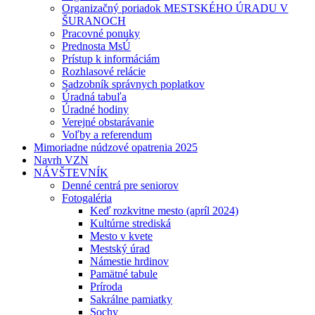
Organizačný poriadok MESTSKÉHO ÚRADU V
ŠURANOCH
Pracovné ponuky
Prednosta MsÚ
Prístup k informáciám
Rozhlasové relácie
Sadzobník správnych poplatkov
Úradná tabuľa
Úradné hodiny
Verejné obstarávanie
Voľby a referendum
Mimoriadne núdzové opatrenia 2025
Navrh VZN
NÁVŠTEVNÍK
Denné centrá pre seniorov
Fotogaléria
Keď rozkvitne mesto (apríl 2024)
Kultúrne strediská
Mesto v kvete
Mestský úrad
Námestie hrdinov
Pamätné tabule
Príroda
Sakrálne pamiatky
Sochy