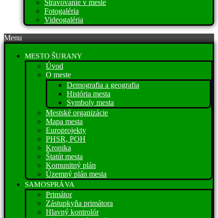
Stravovanie v meste
Fotogaléria
Videogaléria
Menu
MESTO ŠURANY
Úvod
O meste
Demografia a geografia
História mesta
Symboly mesta
Mestské organizácie
Mapa mesta
Europrojekty
PHSR, POH
Kronika
Štatút mesta
Komunitný plán
Územný plán mesta
SAMOSPRÁVA
Primátor
Zástupkyňa primátora
Hlavný kontrolór