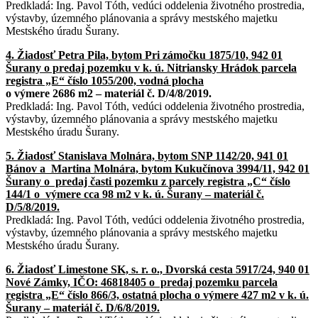
Predkladá: Ing. Pavol Tóth, vedúci oddelenia životného prostredia,
výstavby, územného plánovania a správy mestského majetku
Mestského úradu Šurany.
4. Žiadosť Petra Pila, bytom Pri zámočku 1875/10, 942 01
Šurany o predaj pozemku
v k. ú. Nitriansky Hrádok parcela
registra „E“ číslo 1055/200, vodná plocha
o výmere 2686 m2 – materiál č. D/4/8/2019.
Predkladá: Ing. Pavol Tóth, vedúci oddelenia životného prostredia,
výstavby, územného plánovania a správy mestského majetku
Mestského úradu Šurany.
5. Žiadosť Stanislava Molnára, bytom SNP 1142/20, 941 01
Bánov a Martina
Molnára, bytom Kukučínova 3994/11, 942 01
Šurany o predaj časti pozemku
z parcely registra „C“ číslo
144/1 o výmere cca 98 m2 v k. ú. Šurany – materiál
č.
D/5/8/2019.
Predkladá: Ing. Pavol Tóth, vedúci oddelenia životného prostredia,
výstavby, územného plánovania a správy mestského majetku
Mestského úradu Šurany.
6. Žiadosť Limestone SK, s. r. o., Dvorská cesta 5917/24, 940 01
Nové Zámky, IČO:
46818405 o predaj pozemku parcela
registra „E“ číslo 866/3, ostatná plocha
o výmere 427 m2 v k. ú.
Šurany – materiál č. D/6/8/2019.