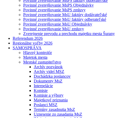
Povinné zverejňovanie MsPS faktúry odberateľské
Povinné zverejňovanie MsPS Objednávky
Povinné zverejňovanie MsPS zmluvy
Povinné zverejňovanie MsU faktúry dodávateľské
Povinné zverejňovanie MsU faktúry odberateľské
Povinné zverejňovanie MsU Objednávky
Povinné zverejňovanie MsU zmluvy
Zverejnenie prevodu a prechodu majetku mesta Šurany
Referendum 2026
Regionálne voľby 2026
SAMOSPRÁVA
Hlavný kontrolór
Majetok mesta
Mestské zastupiteľstvo
Archív pozvánok
Archív videí MSZ
Dochádzka poslancov
Dokumenty MsZ
Interpelácie
Komisie
Komisie a výbory
Majetkové priznania
Poslanci MSZ
Termíny zasadnutia MsZ
Uznesenie zo zasadania MsZ