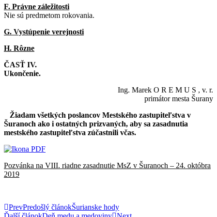
F. Právne záležitosti
Nie sú predmetom rokovania.
G. Vystúpenie verejnosti
H. Rôzne
ČASŤ IV.
Ukončenie.
Ing. Marek O R E M U S , v. r.
primátor mesta Šurany
Žiadam všetkých poslancov Mestského zastupiteľstva v
Šuranoch ako i ostatných prizvaných, aby sa zasadnutia
mestského zastupiteľstva zúčastnili včas.
Pozvánka na VIII. riadne zasadnutie MsZ v Šuranoch – 24. októbra
2019
Prev
Predošlý článok
Šurianske hody
Ďalší článok
Deň medu a medoviny
Next