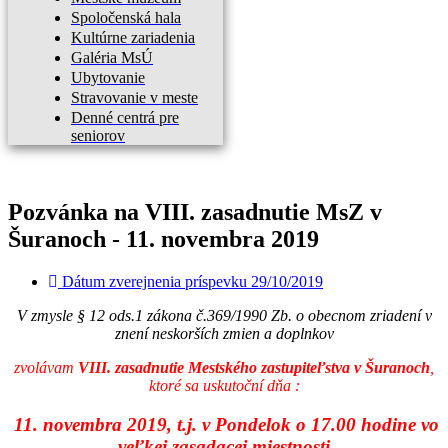
Spoločenská hala
Kultúrne zariadenia
Galéria MsÚ
Ubytovanie
Stravovanie v meste
Denné centrá pre
seniorov
Pozvánka na VIII. zasadnutie MsZ v
Šuranoch - 11. novembra 2019
Dátum zverejnenia príspevku
29/10/2019
V zmysle § 12 ods.1 zákona č.369/1990 Zb. o obecnom zriadení v
znení neskorších zmien a doplnkov
zvolávam
VIII. zasadnutie Mestského zastupiteľstva v Šuranoch
,
ktoré sa uskutoční dňa :
11. novembra 2019, t.j. v Pondelok o 17.00 hodine vo
veľkej zasadacej miestnosti