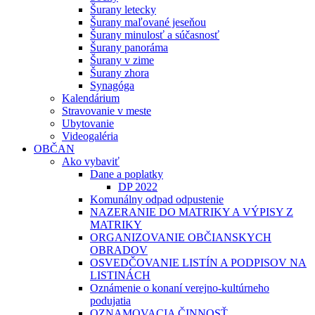
Šurany letecky
Šurany maľované jeseňou
Šurany minulosť a súčasnosť
Šurany panoráma
Šurany v zime
Šurany zhora
Synagóga
Kalendárium
Stravovanie v meste
Ubytovanie
Videogaléria
OBČAN
Ako vybaviť
Dane a poplatky
DP 2022
Komunálny odpad odpustenie
NAZERANIE DO MATRIKY A VÝPISY Z
MATRIKY
ORGANIZOVANIE OBČIANSKYCH
OBRADOV
OSVEDČOVANIE LISTÍN A PODPISOV NA
LISTINÁCH
Oznámenie o konaní verejno-kultúrneho
podujatia
OZNAMOVACIA ČINNOSŤ