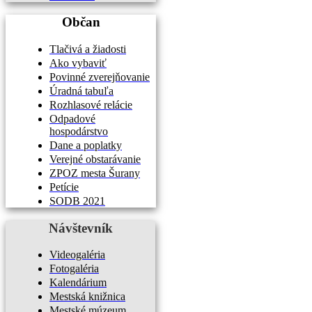
Občan
Tlačivá a žiadosti
Ako vybaviť
Povinné zverejňovanie
Úradná tabuľa
Rozhlasové relácie
Odpadové
hospodárstvo
Dane a poplatky
Verejné obstarávanie
ZPOZ mesta Šurany
Petície
SODB 2021
Návštevník
Videogaléria
Fotogaléria
Kalendárium
Mestská knižnica
Mestské múzeum