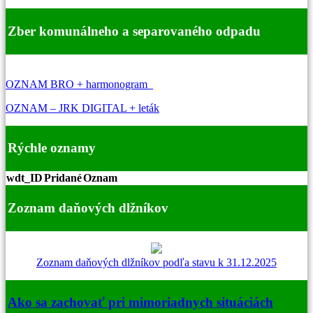
Zber komunálneho a separovaného odpadu
OZNAM BRO + harmonogram
OZNAM – JRK DIGITAL + leták
Rýchle oznamy
wdt_ID
Pridané
Oznam
Zoznam daňových dlžníkov
Zoznam daňových dlžníkov podľa stavu k 31.12.2025
Ako sa zachovať pri mimoriadnych situáciách