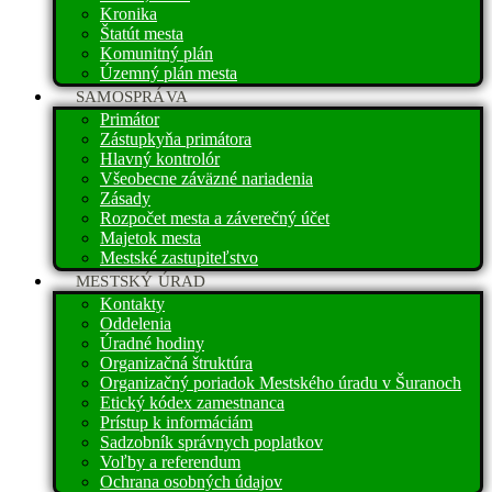
Kronika
Štatút mesta
Komunitný plán
Územný plán mesta
SAMOSPRÁVA
Primátor
Zástupkyňa primátora
Hlavný kontrolór
Všeobecne záväzné nariadenia
Zásady
Rozpočet mesta a záverečný účet
Majetok mesta
Mestské zastupiteľstvo
MESTSKÝ ÚRAD
Kontakty
Oddelenia
Úradné hodiny
Organizačná štruktúra
Organizačný poriadok Mestského úradu v Šuranoch
Etický kódex zamestnanca
Prístup k informáciám
Sadzobník správnych poplatkov
Voľby a referendum
Ochrana osobných údajov