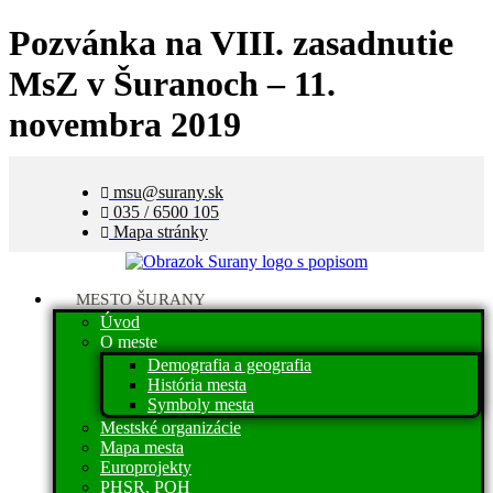
Pozvánka na VIII. zasadnutie
MsZ v Šuranoch – 11.
novembra 2019
msu@surany.sk
035 / 6500 105
Mapa stránky
MESTO ŠURANY
Úvod
O meste
Demografia a geografia
História mesta
Symboly mesta
Mestské organizácie
Mapa mesta
Europrojekty
PHSR, POH