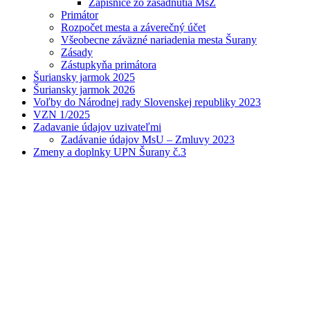
Zápisnice zo zasadnutia MsZ
Primátor
Rozpočet mesta a záverečný účet
Všeobecne záväzné nariadenia mesta Šurany
Zásady
Zástupkyňa primátora
Šuriansky jarmok 2025
Šuriansky jarmok 2026
Voľby do Národnej rady Slovenskej republiky 2023
VZN 1/2025
Zadavanie údajov uzivateľmi
Zadávanie údajov MsU – Zmluvy 2023
Zmeny a doplnky UPN Šurany č.3