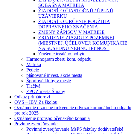
SOBÁŠNA MATRIKA
ŽIADOSŤ O ČIASTOČNÚ / ÚPLNÚ
UZÁVIERKU
ŽIADOSŤ O URČENIE POUŽITIA
DOPRAVNÉHO ZNAČENIA
ZMENY ZÁPISOV V MATRIKE
ZRIADENIE ZJAZDU Z POZEMNEJ
(MIESTNEJ, ÚČELOVEJ) KOMUNIKÁCIE
NA SUSEDNÚ NEHNUTEĽNOSŤ
Zrušenie trvalého pobytu
Harmonogram zberu kom. odpadu
Matrika
Petície
plánované invest. akcie mesta
Športové kluby v meste
Tlačívá
ZPOZ mesta Šurany
Odkaz primátorovi
OVS – IBV Za školou
Oznámenie o zmene frekvencie odvozu komunálneho odpadu
pre rok 2025
Oznámenie protispoločenského konania
Povinné zverejňovanie
Povinné zverejňovanie MsPS faktúry dodávateľské