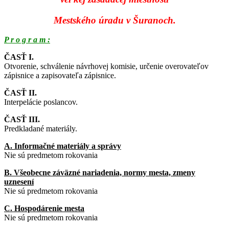
Mestského úradu v Šuranoch.
P r o g r a m :
ČASŤ I.
Otvorenie, schválenie návrhovej komisie, určenie overovateľov
zápisnice a zapisovateľa zápisnice.
ČASŤ II.
Interpelácie poslancov.
ČASŤ III.
Predkladané materiály.
A. Informačné materiály a správy
Nie sú predmetom rokovania
B. Všeobecne záväzné nariadenia, normy mesta, zmeny
uznesení
Nie sú predmetom rokovania
C. Hospodárenie mesta
Nie sú predmetom rokovania