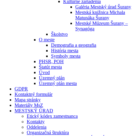
Kultúrne zariadenia
Galéria Mestský úrad Šurany
Mestská knižnica Michala
Matunáka Šurany
Mestské Múzeum Šurany –
Synagóga
Školstvo
O meste
Demografia a geografia
História mesta
Symboly mesta
PHSR, POH
Štatút mesta
Úvod
Územný plán
Územný plán mesta
GDPR
Kontaktný formulár
Mapa stránky
Materiály MsZ
MESTSKÝ ÚRAD
Etický kódex zamestnanca
Kontakty
Oddelenia
Organizačná štruktúra