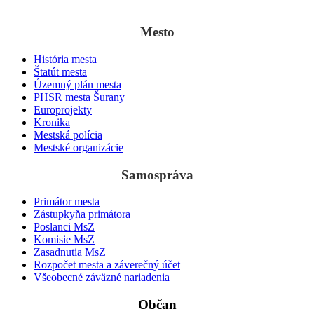
z 3. septembra
1138 ako „villa Suran“.
Mesto
História mesta
Štatút mesta
Územný plán mesta
PHSR mesta Šurany
Europrojekty
Kronika
Mestská polícia
Mestské organizácie
Samospráva
Primátor mesta
Zástupkyňa primátora
Poslanci MsZ
Komisie MsZ
Zasadnutia MsZ
Rozpočet mesta a záverečný účet
Všeobecné záväzné nariadenia
Občan