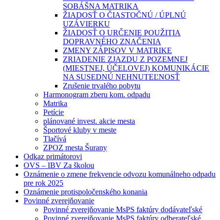
SOBÁŠNA MATRIKA
ŽIADOSŤ O ČIASTOČNÚ / ÚPLNÚ
UZÁVIERKU
ŽIADOSŤ O URČENIE POUŽITIA
DOPRAVNÉHO ZNAČENIA
ZMENY ZÁPISOV V MATRIKE
ZRIADENIE ZJAZDU Z POZEMNEJ
(MIESTNEJ, ÚČELOVEJ) KOMUNIKÁCIE
NA SUSEDNÚ NEHNUTEĽNOSŤ
Zrušenie trvalého pobytu
Harmonogram zberu kom. odpadu
Matrika
Petície
plánované invest. akcie mesta
Športové kluby v meste
Tlačívá
ZPOZ mesta Šurany
Odkaz primátorovi
OVS – IBV Za školou
Oznámenie o zmene frekvencie odvozu komunálneho odpadu
pre rok 2025
Oznámenie protispoločenského konania
Povinné zverejňovanie
Povinné zverejňovanie MsPS faktúry dodávateľské
Povinné zverejňovanie MsPS faktúry odberateľské