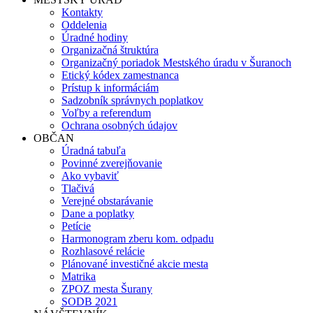
Kontakty
Oddelenia
Úradné hodiny
Organizačná štruktúra
Organizačný poriadok Mestského úradu v Šuranoch
Etický kódex zamestnanca
Prístup k informáciám
Sadzobník správnych poplatkov
Voľby a referendum
Ochrana osobných údajov
OBČAN
Úradná tabuľa
Povinné zverejňovanie
Ako vybaviť
Tlačivá
Verejné obstarávanie
Dane a poplatky
Petície
Harmonogram zberu kom. odpadu
Rozhlasové relácie
Plánované investičné akcie mesta
Matrika
ZPOZ mesta Šurany
SODB 2021