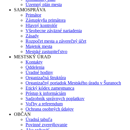
Územný plán mesta
SAMOSPRÁVA
Primátor
Zástupkyňa primátora
Hlavný kontrolór
Všeobecne záväzné nariadenia
Zásady
Rozpočet mesta a záverečný účet
Majetok mesta
Mestské zastupiteľstvo
MESTSKÝ ÚRAD
Kontakty
Oddelenia
Úradné hodiny
Organizačná štruktúra
Organizačný poriadok Mestského úradu v Šuranoch
Etický kódex zamestnanca
Prístup k informáciám
Sadzobník správnych poplatkov
Voľby a referendum
Ochrana osobných údajov
OBČAN
Úradná tabuľa
Povinné zverejňovanie
Ako vybaviť