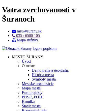
Vatra zvrchovanosti v
Šuranoch
msu@surany.sk
035 / 6500 105
Mapa stránky
MESTO ŠURANY
Úvod
O meste
Demografia a geografia
História mesta
Symboly mesta
Mestské organizácie
Mapa mesta
Europrojekty
PHSR, POH
Kronika
Štatút mesta
Komunitný plán