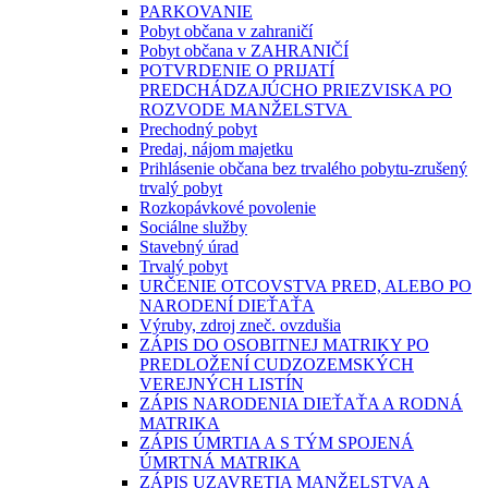
PARKOVANIE
Pobyt občana v zahraničí
Pobyt občana v ZAHRANIČÍ
POTVRDENIE O PRIJATÍ
PREDCHÁDZAJÚCHO PRIEZVISKA PO
ROZVODE MANŽELSTVA
Prechodný pobyt
Predaj, nájom majetku
Prihlásenie občana bez trvalého pobytu-zrušený
trvalý pobyt
Rozkopávkové povolenie
Sociálne služby
Stavebný úrad
Trvalý pobyt
URČENIE OTCOVSTVA PRED, ALEBO PO
NARODENÍ DIEŤAŤA
Výruby, zdroj zneč. ovzdušia
ZÁPIS DO OSOBITNEJ MATRIKY PO
PREDLOŽENÍ CUDZOZEMSKÝCH
VEREJNÝCH LISTÍN
ZÁPIS NARODENIA DIEŤAŤA A RODNÁ
MATRIKA
ZÁPIS ÚMRTIA A S TÝM SPOJENÁ
ÚMRTNÁ MATRIKA
ZÁPIS UZAVRETIA MANŽELSTVA A