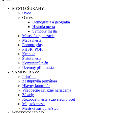
MESTO ŠURANY
Úvod
O meste
Demografia a geografia
História mesta
Symboly mesta
Mestské organizácie
Mapa mesta
Europrojekty
PHSR, POH
Kronika
Štatút mesta
Komunitný plán
Územný plán mesta
SAMOSPRÁVA
Primátor
Zástupkyňa primátora
Hlavný kontrolór
Všeobecne záväzné nariadenia
Zásady
Rozpočet mesta a záverečný účet
Majetok mesta
Mestské zastupiteľstvo
MESTSKÝ ÚRAD