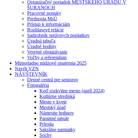
Organizačný poriadok MESTSKÉHO ÚRADU V
ŠURANOCH
Pracovné ponuky
Prednosta MsÚ
Prístup k informáciám
Rozhlasové relácie
Sadzobník správnych poplatkov
Úradná tabuľa
Úradné hodiny
Verejné obstarávanie
Voľby a referendum
Mimoriadne núdzové opatrenia 2025
Navrh VZN
NÁVŠTEVNÍK
Denné centrá pre seniorov
Fotogaléria
Keď rozkvitne mesto (apríl 2024)
Kultúrne strediská
Mesto v kvete
Mestský úrad
Námestie hrdinov
Pamätné tabule
Príroda
Sakrálne pamiatky
Sochy