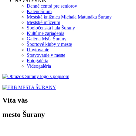
NÁVŠTEVNÍK
Denné centrá pre seniorov
Kalendárium
Mestská knižnica Michala Matunáka Šurany
Mestské múzeum
Spoločenská hala Šurany
Kultúrne zariadenia
Galéria MsÚ Šurany
Športové kluby v meste
Ubytovanie
Stravovanie v meste
Fotogaléria
Videogaléria
Víta vás
mesto Šurany
Po prvýkrát sa Šurany spomínajú v listine uhorského panovníka
Belu II.