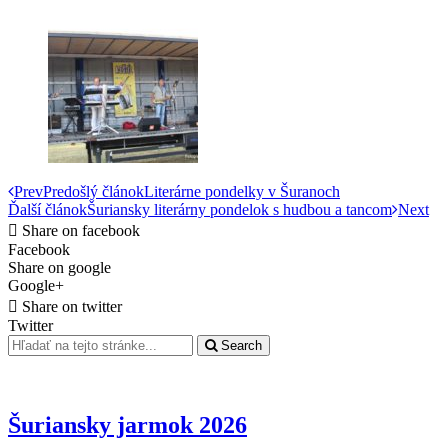
Prev
Predošlý článok
Literárne pondelky v Šuranoch
Ďalší článok
Šuriansky literárny pondelok s hudbou a tancom
Next
Share on facebook
Facebook
Share on google
Google+
Share on twitter
Twitter
Search
Šuriansky jarmok 2026