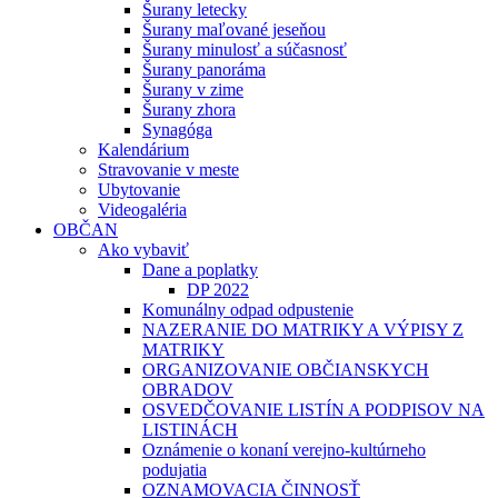
Šurany letecky
Šurany maľované jeseňou
Šurany minulosť a súčasnosť
Šurany panoráma
Šurany v zime
Šurany zhora
Synagóga
Kalendárium
Stravovanie v meste
Ubytovanie
Videogaléria
OBČAN
Ako vybaviť
Dane a poplatky
DP 2022
Komunálny odpad odpustenie
NAZERANIE DO MATRIKY A VÝPISY Z
MATRIKY
ORGANIZOVANIE OBČIANSKYCH
OBRADOV
OSVEDČOVANIE LISTÍN A PODPISOV NA
LISTINÁCH
Oznámenie o konaní verejno-kultúrneho
podujatia
OZNAMOVACIA ČINNOSŤ