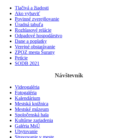
Tlačivá a žiadosti
Ako vybaviť
Povinné zverejňovanie
Úradná tabuľa
Rozhlasové relácie
Odpadové hospodárstvo
Dane a poplatky
Verejné obstarávanie
ZPOZ mesta Šurany
Petície
SODB 2021
Návštevník
Videogaléria
Fotogaléria
Kalendárium
Mestská knižnica
Mestské múzeum
Spoločenská hala
Kultúrne zariadenia
Galéria MsÚ
Ubytovanie
Stravovanie v meste