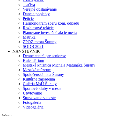
Tlačivá
Verejné obstarávanie
Dane a poplatky
Petície
Harmonogram zberu kom. odpadu
Rozhlasové relácie
Plánované investičné akcie mesta
Matrika
ZPOZ mesta Šurany
SODB 2021
NÁVŠTEVNÍK
Denné centrá pre seniorov
Kalendárium
Mestská knižnica Michala Matunáka Šurany
Mestské múzeum
Spoločenská hala Šurany
Kultúrne zariadenia
Galéria MsÚ Šurany
Športové kluby v meste
Ubytovanie
Stravovanie v meste
Fotogaléria
Videogaléria
Menu