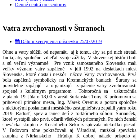
Denné centrá pre seniorov
Vatra zvrchovanosti v Šuranoch
Dátum zverejnenia príspevku
25/07/2019
Ohne a vatry slúžili od nepamäti aj k tomu, aby sa pri nich stretali
ľudia, aby spoločne zdieľali svoje zážitky. V slovenskej histórii boli
a sú veľmi významné. Pre vznik samostatného Slovenska mali
veľký význam vatry zapálené v júli 1992 na desiatkach miest
Slovenska, ktoré dostali neskôr názov Vatry zvrchovanosti. Prvá
bola zapálená symbolicky na Kremnických baniach. Šurany sa
pravidelne zapájajú a organizujú zapálenie vatry zvrchovanosti
spojené s kultúrnym programom . Tohtoročná sa uskutočnila
v piatok 19. júla o 18,00 v areáli šurianskej Tony. K prítomným sa
prihovoril primátor mesta, Ing. Marek Oremus a potom spoločne
s niektorými poslancami mestského zastupiteľstva zapálili vatru roku
2019. Radosť, spev a tanec detí z folklórneho súboru Šurianček,
ktoré vystúpili ako prvé, očarili všetkých prítomných. Po nich ženskí
spevácka skupina z Kostolného Seku zaspievala niekoľko piesní.
V ľudovom tóne pokračovali aj Váraďani, mužská spevácka
skupina z Nitrianskeho Hrádku. K dobrej nálade prispelo aj