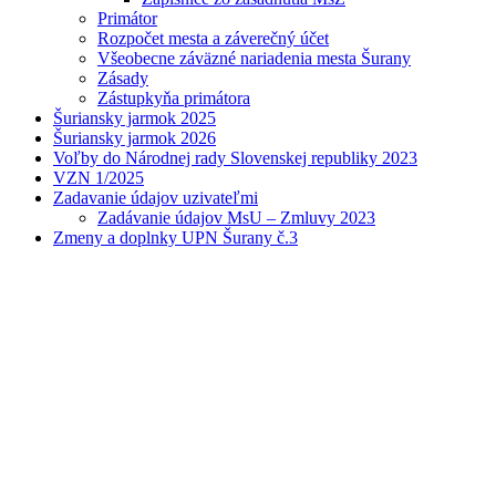
Primátor
Rozpočet mesta a záverečný účet
Všeobecne záväzné nariadenia mesta Šurany
Zásady
Zástupkyňa primátora
Šuriansky jarmok 2025
Šuriansky jarmok 2026
Voľby do Národnej rady Slovenskej republiky 2023
VZN 1/2025
Zadavanie údajov uzivateľmi
Zadávanie údajov MsU – Zmluvy 2023
Zmeny a doplnky UPN Šurany č.3