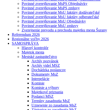
Povinné zverejňovanie MsPS Objednávky
Povinné zverejňovanie MsPS zmluvy
Povinné zverejňovanie MsU faktúry dodávateľské
Povinné zverejňovanie MsU faktúry odberateľské
Povinné zverejňovanie MsU Objednávky
Povinné zverejňovanie MsU zmluvy
Zverejnenie prevodu a prechodu majetku mesta Šurany
Referendum 2026
Regionálne voľby 2026
SAMOSPRÁVA
Hlavný kontrolór
Majetok mesta
Mestské zastupiteľstvo
Archív pozvánok
Archív videí MSZ
Dochádzka poslancov
Dokumenty MsZ
Interpelácie
Komisie
Komisie a výbory
Majetkové priznania
Poslanci MSZ
Termíny zasadnutia MsZ
Uznesenie zo zasadania MsZ
Zápisnice zo zasadnutia MsZ