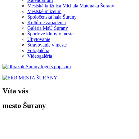
Kalendárium
Mestská knižnica Michala Matunáka Šurany
Mestské múzeum
Spoločenská hala Šurany
Kultúrne zariadenia
Galéria MsÚ Šurany
Športové kluby v meste
Ubytovanie
Stravovanie v meste
Fotogaléria
Videogaléria
Víta vás
mesto Šurany
Po prvýkrát sa Šurany spomínajú v listine uhorského panovníka
Belu II.
z 3. septembra
1138 ako „villa Suran“.