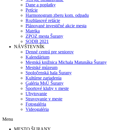
Dane a poplatky
Petície
Harmonogram zberu kom. odpadu
Rozhlasové relácie
Plánované investičné akcie mesta
Matrika
ZPOZ mesta Šurany
SODB 2021
NÁVŠTEVNÍK
Denné centrá pre seniorov
Kalendárium
Mestská knižnica Michala Matunáka Šurany
Mestské múzeum
Spoločenská hala Šurany
Kultúrne zariadenia
Galéria MsÚ Šurany
Športové kluby v meste
Ubytovanie
Stravovanie v meste
Fotogaléria
Videogaléria
Menu
MESTO ŠURANY