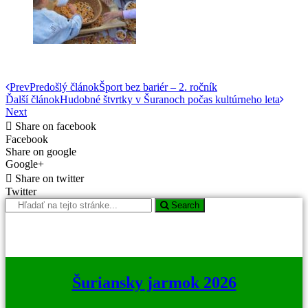
Prev
Predošlý článok
Šport bez bariér – 2. ročník
Ďalší článok
Hudobné štvrtky v Šuranoch počas kultúrneho leta
Next
Share on facebook
Facebook
Share on google
Google+
Share on twitter
Twitter
Search
Šuriansky jarmok 2026