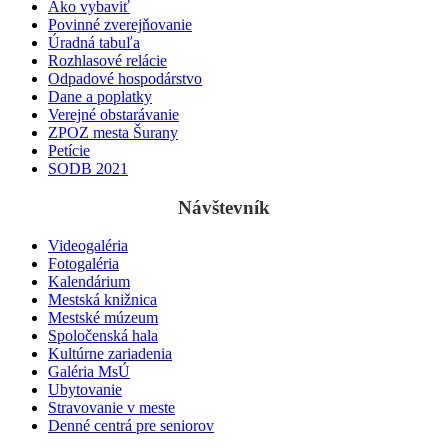
Ako vybaviť
Povinné zverejňovanie
Úradná tabuľa
Rozhlasové relácie
Odpadové hospodárstvo
Dane a poplatky
Verejné obstarávanie
ZPOZ mesta Šurany
Petície
SODB 2021
Návštevník
Videogaléria
Fotogaléria
Kalendárium
Mestská knižnica
Mestské múzeum
Spoločenská hala
Kultúrne zariadenia
Galéria MsÚ
Ubytovanie
Stravovanie v meste
Denné centrá pre seniorov