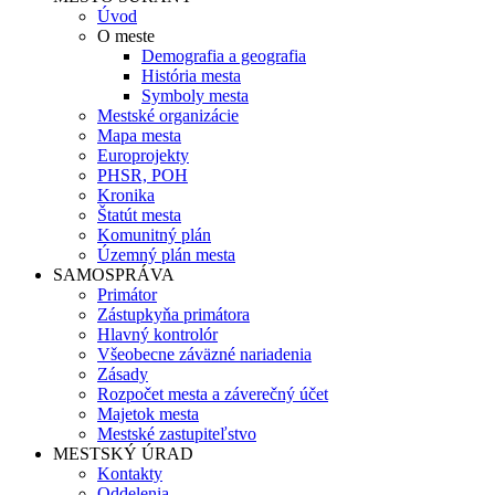
Úvod
O meste
Demografia a geografia
História mesta
Symboly mesta
Mestské organizácie
Mapa mesta
Europrojekty
PHSR, POH
Kronika
Štatút mesta
Komunitný plán
Územný plán mesta
SAMOSPRÁVA
Primátor
Zástupkyňa primátora
Hlavný kontrolór
Všeobecne záväzné nariadenia
Zásady
Rozpočet mesta a záverečný účet
Majetok mesta
Mestské zastupiteľstvo
MESTSKÝ ÚRAD
Kontakty
Oddelenia