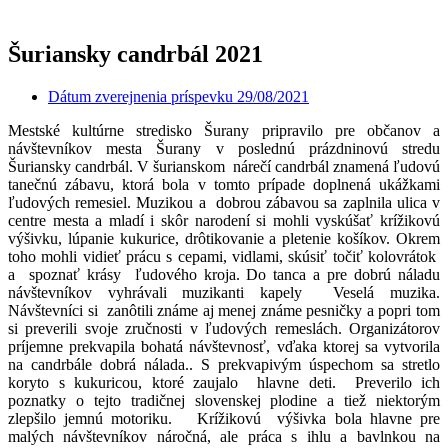
Šuriansky candrbál 2021
Dátum zverejnenia príspevku
29/08/2021
Mestské kultúrne stredisko Šurany pripravilo pre občanov a
návštevníkov mesta Šurany v poslednú prázdninovú stredu
Šuriansky candrbál. V šurianskom nárečí candrbál znamená ľudovú
tanečnú zábavu, ktorá bola v tomto prípade doplnená ukážkami
ľudových remesiel. Muzikou a dobrou zábavou sa zaplnila ulica v
centre mesta a mladí i skôr narodení si mohli vyskúšať krížikovú
výšivku, lúpanie kukurice, drôtikovanie a pletenie košíkov. Okrem
toho mohli vidieť prácu s cepami, vidlami, skúsiť točiť kolovrátok
a spoznať krásy ľudového kroja. Do tanca a pre dobrú náladu
návštevníkov vyhrávali muzikanti kapely Veselá muzika.
Návštevníci si zanôtili známe aj menej známe pesničky a popri tom
si preverili svoje zručnosti v ľudových remeslách. Organizátorov
príjemne prekvapila bohatá návštevnosť, vďaka ktorej sa vytvorila
na candrbále dobrá nálada.. S prekvapivým úspechom sa stretlo
koryto s kukuricou, ktoré zaujalo hlavne deti. Preverilo ich
poznatky o tejto tradičnej slovenskej plodine a tiež niektorým
zlepšilo jemnú motoriku. Krížikovú výšivka bola hlavne pre
malých návštevníkov náročná, ale práca s ihlu a bavlnkou na