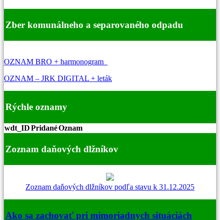
Zber komunálneho a separovaného odpadu
OZNAM BRO + harmonogram
OZNAM – JRK DIGITAL + leták
Rýchle oznamy
wdt_ID
Pridané
Oznam
Zoznam daňových dlžníkov
Zoznam daňových dlžníkov podľa stavu k 31.12.2025
Ako sa zachovať pri mimoriadnych situáciách