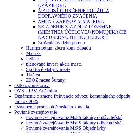
UZÁVIERKU
ŽIADOSŤ O URČENIE POUŽITIA
DOPRAVNÉHO ZNAČENIA
ZMENY ZÁPISOV V MATRIKE
ZRIADENIE ZJAZDU Z POZEMNEJ
(MIESTNEJ, ÚČELOVEJ) KOMUNIKÁCIE
NA SUSEDNÚ NEHNUTEĽNOSŤ
Zrušenie trvalého pobytu
Harmonogram zberu kom. odpadu
Matrika
Petície
plánované invest. akcie mesta
Športové kluby v meste
Tlačívá
ZPOZ mesta Šurany
Odkaz primátorovi
OVS – IBV Za školou
Oznámenie o zmene frekvencie odvozu komunálneho odpadu
pre rok 2025
Oznámenie protispoločenského konania
Povinné zverejňovanie
Povinné zverejňovanie MsPS faktúry dodávateľské
Povinné zverejňovanie MsPS faktúry odberateľské
Povinné zverejňovanie MsPS Objednávky