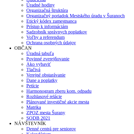
Úradné hodiny
Organizačná štruktúra
Organizačný poriadok Mestského úradu v Šuranoch
Etický kódex zamestnanca
Prístup k informáciám
Sadzobník správnych poplatkov
Voľby a referendum
Ochrana osobných údajov
OBČAN
Úradná tabuľa
Povinné zverejňovanie
Ako vybaviť
Tlačivá
Verejné obstarávanie
Dane a poplatky
Petície
Harmonogram zberu kom. odpadu
Rozhlasové relácie
Plánované investičné akcie mesta
Matrika
ZPOZ mesta Šurany
SODB 2021
NÁVŠTEVNÍK
Denné centrá pre seniorov