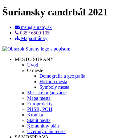
Šuriansky candrbál 2021
msu@surany.sk
035 / 6500 105
Mapa stránky
MESTO ŠURANY
Úvod
O meste
Demografia a geografia
História mesta
Symboly mesta
Mestské organizácie
Mapa mesta
Europrojekty
PHSR, POH
Kronika
Štatút mesta
Komunitný plán
Územný plán mesta
SAMOSPRÁVA