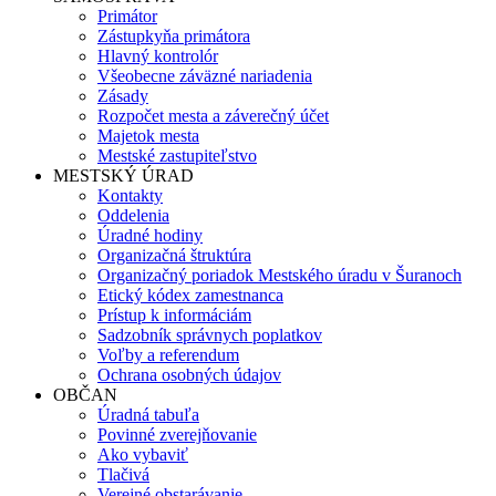
Primátor
Zástupkyňa primátora
Hlavný kontrolór
Všeobecne záväzné nariadenia
Zásady
Rozpočet mesta a záverečný účet
Majetok mesta
Mestské zastupiteľstvo
MESTSKÝ ÚRAD
Kontakty
Oddelenia
Úradné hodiny
Organizačná štruktúra
Organizačný poriadok Mestského úradu v Šuranoch
Etický kódex zamestnanca
Prístup k informáciám
Sadzobník správnych poplatkov
Voľby a referendum
Ochrana osobných údajov
OBČAN
Úradná tabuľa
Povinné zverejňovanie
Ako vybaviť
Tlačivá
Verejné obstarávanie