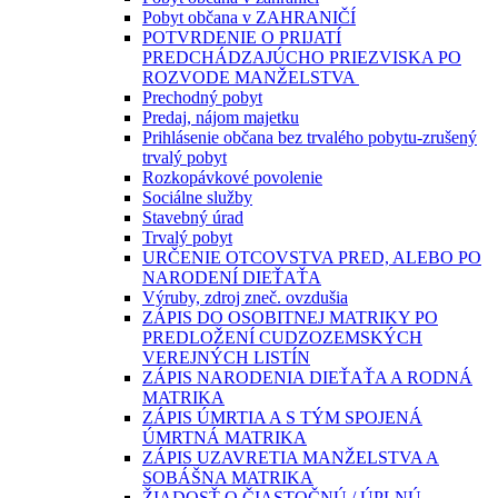
Pobyt občana v ZAHRANIČÍ
POTVRDENIE O PRIJATÍ
PREDCHÁDZAJÚCHO PRIEZVISKA PO
ROZVODE MANŽELSTVA
Prechodný pobyt
Predaj, nájom majetku
Prihlásenie občana bez trvalého pobytu-zrušený
trvalý pobyt
Rozkopávkové povolenie
Sociálne služby
Stavebný úrad
Trvalý pobyt
URČENIE OTCOVSTVA PRED, ALEBO PO
NARODENÍ DIEŤAŤA
Výruby, zdroj zneč. ovzdušia
ZÁPIS DO OSOBITNEJ MATRIKY PO
PREDLOŽENÍ CUDZOZEMSKÝCH
VEREJNÝCH LISTÍN
ZÁPIS NARODENIA DIEŤAŤA A RODNÁ
MATRIKA
ZÁPIS ÚMRTIA A S TÝM SPOJENÁ
ÚMRTNÁ MATRIKA
ZÁPIS UZAVRETIA MANŽELSTVA A
SOBÁŠNA MATRIKA
ŽIADOSŤ O ČIASTOČNÚ / ÚPLNÚ