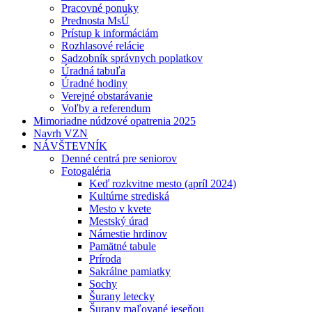
Pracovné ponuky
Prednosta MsÚ
Prístup k informáciám
Rozhlasové relácie
Sadzobník správnych poplatkov
Úradná tabuľa
Úradné hodiny
Verejné obstarávanie
Voľby a referendum
Mimoriadne núdzové opatrenia 2025
Navrh VZN
NÁVŠTEVNÍK
Denné centrá pre seniorov
Fotogaléria
Keď rozkvitne mesto (apríl 2024)
Kultúrne strediská
Mesto v kvete
Mestský úrad
Námestie hrdinov
Pamätné tabule
Príroda
Sakrálne pamiatky
Sochy
Šurany letecky
Šurany maľované jeseňou