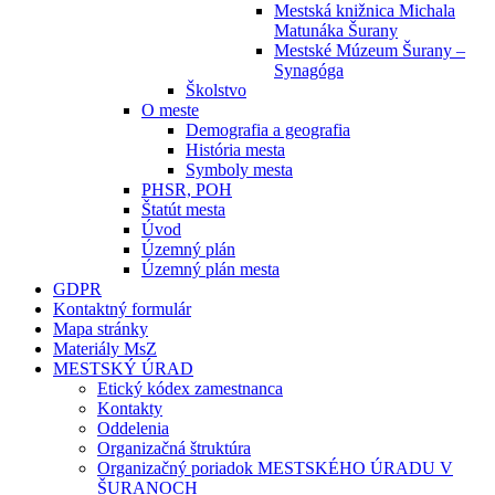
Mestská knižnica Michala
Matunáka Šurany
Mestské Múzeum Šurany –
Synagóga
Školstvo
O meste
Demografia a geografia
História mesta
Symboly mesta
PHSR, POH
Štatút mesta
Úvod
Územný plán
Územný plán mesta
GDPR
Kontaktný formulár
Mapa stránky
Materiály MsZ
MESTSKÝ ÚRAD
Etický kódex zamestnanca
Kontakty
Oddelenia
Organizačná štruktúra
Organizačný poriadok MESTSKÉHO ÚRADU V
ŠURANOCH