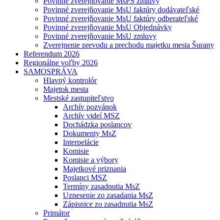
Povinné zverejňovanie MsPS zmluvy
Povinné zverejňovanie MsU faktúry dodávateľské
Povinné zverejňovanie MsU faktúry odberateľské
Povinné zverejňovanie MsU Objednávky
Povinné zverejňovanie MsU zmluvy
Zverejnenie prevodu a prechodu majetku mesta Šurany
Referendum 2026
Regionálne voľby 2026
SAMOSPRÁVA
Hlavný kontrolór
Majetok mesta
Mestské zastupiteľstvo
Archív pozvánok
Archív videí MSZ
Dochádzka poslancov
Dokumenty MsZ
Interpelácie
Komisie
Komisie a výbory
Majetkové priznania
Poslanci MSZ
Termíny zasadnutia MsZ
Uznesenie zo zasadania MsZ
Zápisnice zo zasadnutia MsZ
Primátor