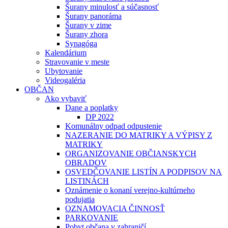
Šurany minulosť a súčasnosť
Šurany panoráma
Šurany v zime
Šurany zhora
Synagóga
Kalendárium
Stravovanie v meste
Ubytovanie
Videogaléria
OBČAN
Ako vybaviť
Dane a poplatky
DP 2022
Komunálny odpad odpustenie
NAZERANIE DO MATRIKY A VÝPISY Z
MATRIKY
ORGANIZOVANIE OBČIANSKYCH
OBRADOV
OSVEDČOVANIE LISTÍN A PODPISOV NA
LISTINÁCH
Oznámenie o konaní verejno-kultúrneho
podujatia
OZNAMOVACIA ČINNOSŤ
PARKOVANIE
Pobyt občana v zahraničí