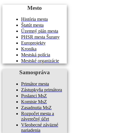
Mesto
História mesta
Štatút mesta
Územný plán mesta
PHSR mesta Šurany
Europrojekty
Kronika
Mestská polícia
Mestské organizácie
Samospráva
Primátor mesta
Zástupkyňa primátora
Poslanci MsZ
Komisie MsZ
Zasadnutia MsZ
Rozpočet mesta a
záverečný účet
Všeobecné záväzné
nariadenia