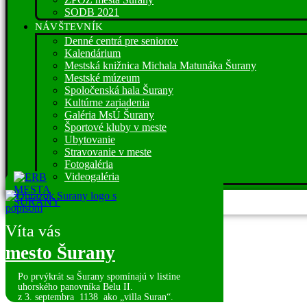
SODB 2021
NÁVŠTEVNÍK
Denné centrá pre seniorov
Kalendárium
Mestská knižnica Michala Matunáka Šurany
Mestské múzeum
Spoločenská hala Šurany
Kultúrne zariadenia
Galéria MsÚ Šurany
Športové kluby v meste
Ubytovanie
Stravovanie v meste
Fotogaléria
Videogaléria
Víta vás
mesto Šurany
Po prvýkrát sa Šurany spomínajú v listine
uhorského panovníka Belu II.
z 3. septembra
1138 ako „villa Suran“.