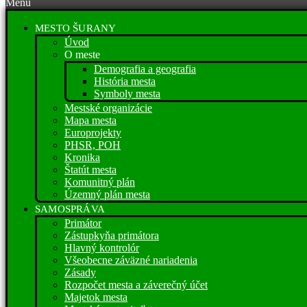
Menu
MESTO ŠURANY
Úvod
O meste
Demografia a geografia
História mesta
Symboly mesta
Mestské organizácie
Mapa mesta
Europrojekty
PHSR, POH
Kronika
Štatút mesta
Komunitný plán
Územný plán mesta
SAMOSPRÁVA
Primátor
Zástupkyňa primátora
Hlavný kontrolór
Všeobecne záväzné nariadenia
Zásady
Rozpočet mesta a záverečný účet
Majetok mesta