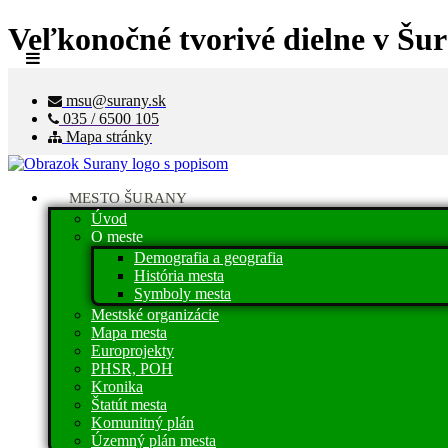
Veľkonočné tvorivé dielne v Šu
msu@surany.sk
035 / 6500 105
Mapa stránky
MESTO ŠURANY
Úvod
O meste
Demografia a geografia
História mesta
Symboly mesta
Mestské organizácie
Mapa mesta
Europrojekty
PHSR, POH
Kronika
Štatút mesta
Komunitný plán
Územný plán mesta