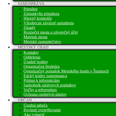
SAMOSPRÁVA
Primátor
Zástupkyňa primátora
Hlavný kontrolór
Všeobecne záväzné nariadenia
Zásady
Rozpočet mesta a záverečný účet
Majetok mesta
Mestské zastupiteľstvo
MESTSKÝ ÚRAD
Kontakty
Oddelenia
Úradné hodiny
Organizačná štruktúra
Organizačný poriadok Mestského úradu v Šuranoch
Etický kódex zamestnanca
Prístup k informáciám
Sadzobník správnych poplatkov
Voľby a referendum
Ochrana osobných údajov
OBČAN
Úradná tabuľa
Povinné zverejňovanie
Ako vybaviť