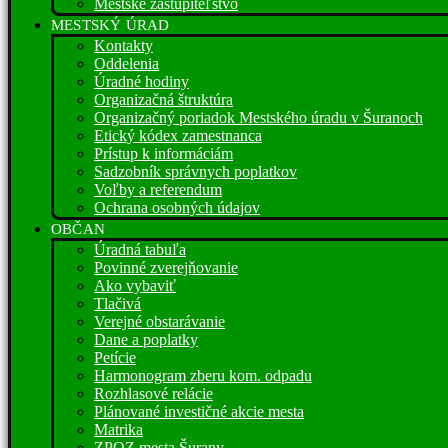
Mestské zastupiteľstvo
MESTSKÝ ÚRAD
Kontakty
Oddelenia
Úradné hodiny
Organizačná štruktúra
Organizačný poriadok Mestského úradu v Šuranoch
Etický kódex zamestnanca
Prístup k informáciám
Sadzobník správnych poplatkov
Voľby a referendum
Ochrana osobných údajov
OBČAN
Úradná tabuľa
Povinné zverejňovanie
Ako vybaviť
Tlačivá
Verejné obstarávanie
Dane a poplatky
Petície
Harmonogram zberu kom. odpadu
Rozhlasové relácie
Plánované investičné akcie mesta
Matrika
ZPOZ mesta Šurany