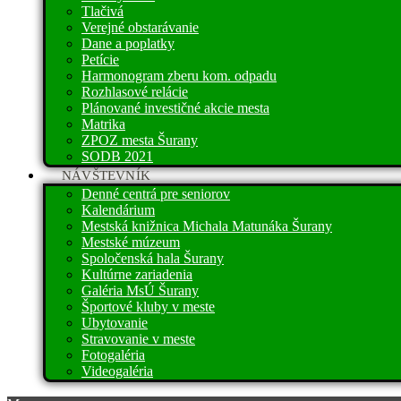
Tlačivá
Verejné obstarávanie
Dane a poplatky
Petície
Harmonogram zberu kom. odpadu
Rozhlasové relácie
Plánované investičné akcie mesta
Matrika
ZPOZ mesta Šurany
SODB 2021
NÁVŠTEVNÍK
Denné centrá pre seniorov
Kalendárium
Mestská knižnica Michala Matunáka Šurany
Mestské múzeum
Spoločenská hala Šurany
Kultúrne zariadenia
Galéria MsÚ Šurany
Športové kluby v meste
Ubytovanie
Stravovanie v meste
Fotogaléria
Videogaléria