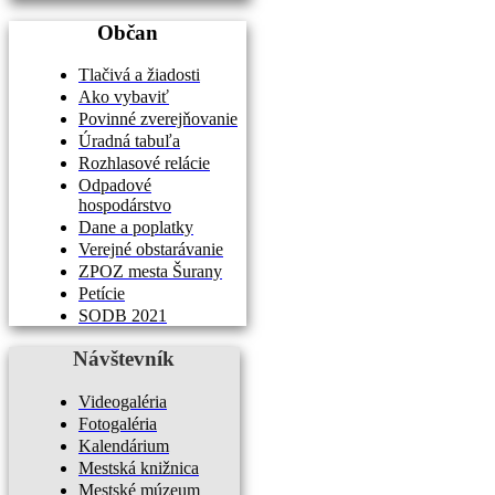
Občan
Tlačivá a žiadosti
Ako vybaviť
Povinné zverejňovanie
Úradná tabuľa
Rozhlasové relácie
Odpadové
hospodárstvo
Dane a poplatky
Verejné obstarávanie
ZPOZ mesta Šurany
Petície
SODB 2021
Návštevník
Videogaléria
Fotogaléria
Kalendárium
Mestská knižnica
Mestské múzeum