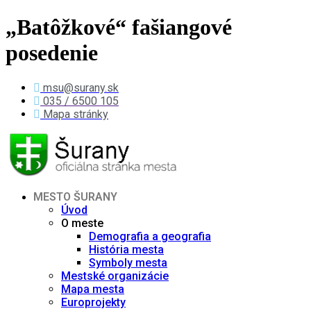
„Batôžkové“ fašiangové
posedenie
msu@surany.sk
035 / 6500 105
Mapa stránky
MESTO ŠURANY
Úvod
O meste
Demografia a geografia
História mesta
Symboly mesta
Mestské organizácie
Mapa mesta
Europrojekty