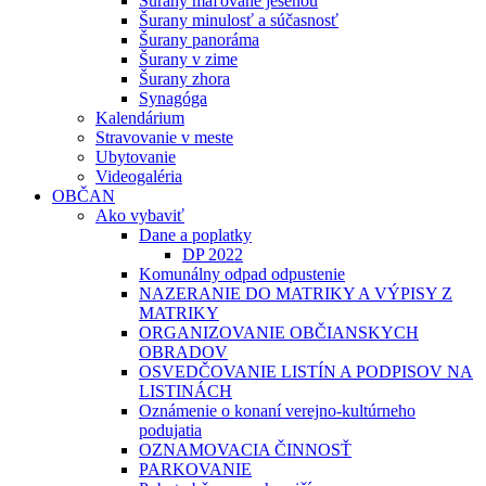
Šurany maľované jeseňou
Šurany minulosť a súčasnosť
Šurany panoráma
Šurany v zime
Šurany zhora
Synagóga
Kalendárium
Stravovanie v meste
Ubytovanie
Videogaléria
OBČAN
Ako vybaviť
Dane a poplatky
DP 2022
Komunálny odpad odpustenie
NAZERANIE DO MATRIKY A VÝPISY Z
MATRIKY
ORGANIZOVANIE OBČIANSKYCH
OBRADOV
OSVEDČOVANIE LISTÍN A PODPISOV NA
LISTINÁCH
Oznámenie o konaní verejno-kultúrneho
podujatia
OZNAMOVACIA ČINNOSŤ
PARKOVANIE