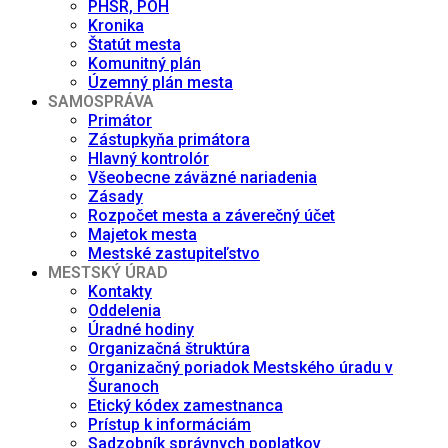
PHSR, POH
Kronika
Štatút mesta
Komunitný plán
Územný plán mesta
SAMOSPRÁVA
Primátor
Zástupkyňa primátora
Hlavný kontrolór
Všeobecne záväzné nariadenia
Zásady
Rozpočet mesta a záverečný účet
Majetok mesta
Mestské zastupiteľstvo
MESTSKÝ ÚRAD
Kontakty
Oddelenia
Úradné hodiny
Organizačná štruktúra
Organizačný poriadok Mestského úradu v
Šuranoch
Etický kódex zamestnanca
Prístup k informáciám
Sadzobník správnych poplatkov