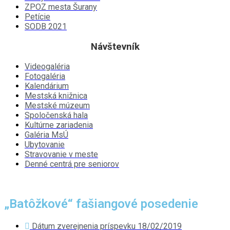
ZPOZ mesta Šurany
Petície
SODB 2021
Návštevník
Videogaléria
Fotogaléria
Kalendárium
Mestská knižnica
Mestské múzeum
Spoločenská hala
Kultúrne zariadenia
Galéria MsÚ
Ubytovanie
Stravovanie v meste
Denné centrá pre seniorov
„Batôžkové“ fašiangové posedenie
Dátum zverejnenia príspevku
18/02/2019