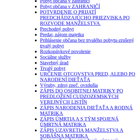
Pobyt občana v zahraničí
Pobyt občana v ZAHRANIČÍ
POTVRDENIE O PRIJATÍ
PREDCHÁDZAJÚCHO PRIEZVISKA PO
ROZVODE MANŽELSTVA
Prechodný pobyt
Predaj, nájom majetku
Prihlásenie občana bez trvalého pobytu-zrušený
trvalý pobyt
Rozkopávkové povolenie
Sociálne služby
Stavebný úrad
Trvalý pobyt
URČENIE OTCOVSTVA PRED, ALEBO PO
NARODENÍ DIEŤAŤA
Výruby, zdroj zneč. ovzdušia
ZÁPIS DO OSOBITNEJ MATRIKY PO
PREDLOŽENÍ CUDZOZEMSKÝCH
VEREJNÝCH LISTÍN
ZÁPIS NARODENIA DIEŤAŤA A RODNÁ
MATRIKA
ZÁPIS ÚMRTIA A S TÝM SPOJENÁ
ÚMRTNÁ MATRIKA
ZÁPIS UZAVRETIA MANŽELSTVA A
SOBÁŠNA MATRIKA