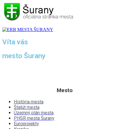
Víta vás
mesto Šurany
Po prvýkrát sa Šurany spomínajú v listine uhorského
panovníka Belu II.
z 3. septembra
1138 ako „villa Suran“.
Mesto
História mesta
Štatút mesta
Územný plán mesta
PHSR mesta Šurany
Europrojekty