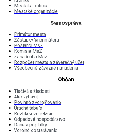
Kronika
Mestská polícia
Mestské organizácie
Samospráva
Primátor mesta
Zástupkyňa primátora
Poslanci MsZ
Komisie MsZ
Zasadnutia MsZ
Rozpočet mesta a záverečný účet
Všeobecné záväzné nariadenia
Občan
Tlačivá a žiadosti
Ako vybaviť
Povinné zverejňovanie
Úradná tabuľa
Rozhlasové relácie
Odpadové hospodárstvo
Dane a poplatky
Verejné obstarávanie