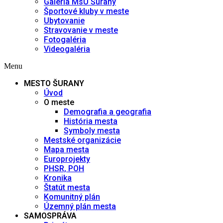
Galéria MsÚ Šurany
Športové kluby v meste
Ubytovanie
Stravovanie v meste
Fotogaléria
Videogaléria
Menu
MESTO ŠURANY
Úvod
O meste
Demografia a geografia
História mesta
Symboly mesta
Mestské organizácie
Mapa mesta
Europrojekty
PHSR, POH
Kronika
Štatút mesta
Komunitný plán
Územný plán mesta
SAMOSPRÁVA