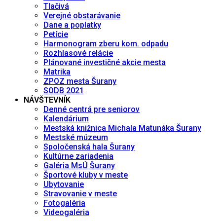
Tlačivá
Verejné obstarávanie
Dane a poplatky
Petície
Harmonogram zberu kom. odpadu
Rozhlasové relácie
Plánované investičné akcie mesta
Matrika
ZPOZ mesta Šurany
SODB 2021
NÁVŠTEVNÍK
Denné centrá pre seniorov
Kalendárium
Mestská knižnica Michala Matunáka Šurany
Mestské múzeum
Spoločenská hala Šurany
Kultúrne zariadenia
Galéria MsÚ Šurany
Športové kluby v meste
Ubytovanie
Stravovanie v meste
Fotogaléria
Videogaléria