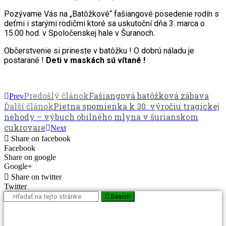
Pozývame Vás na „Batôžkové“ fašiangové posedenie rodín s
deťmi i starými rodičmi ktoré sa uskutoční dňa 3. marca o
15.00 hod. v Spoločenskej hale v Šuranoch.
Občerstvenie si prineste v batôžku ! O dobrú náladu je
postarané !
Deti v maskách sú vítané !
Predošlý článok
Fašiangová batôžková zábava
Prev
Ďalší článok
Pietna spomienka k 30. výročiu tragickej
nehody – výbuch obilného mlyna v šurianskom
cukrovare
Next
Share on facebook
Facebook
Share on google
Google+
Share on twitter
Twitter
Search