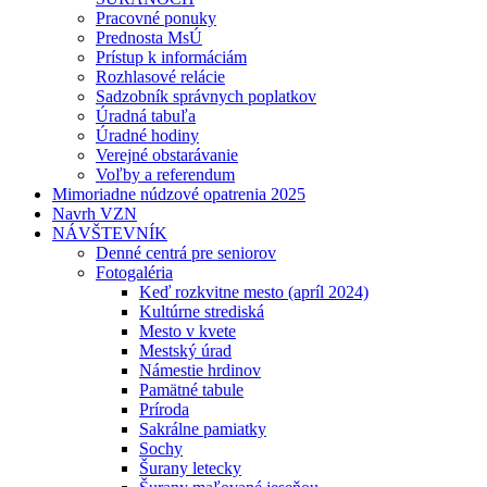
Pracovné ponuky
Prednosta MsÚ
Prístup k informáciám
Rozhlasové relácie
Sadzobník správnych poplatkov
Úradná tabuľa
Úradné hodiny
Verejné obstarávanie
Voľby a referendum
Mimoriadne núdzové opatrenia 2025
Navrh VZN
NÁVŠTEVNÍK
Denné centrá pre seniorov
Fotogaléria
Keď rozkvitne mesto (apríl 2024)
Kultúrne strediská
Mesto v kvete
Mestský úrad
Námestie hrdinov
Pamätné tabule
Príroda
Sakrálne pamiatky
Sochy
Šurany letecky