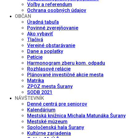
Voľby a referendum
Ochrana osobných údajov
OBČAN
Úradná tabuľa
Povinné zverejňovanie
Ako vybaviť
Tlačivá
Verejné obstarávanie
Dane a poplatky
Petície
Harmonogram zberu kom. odpadu
Rozhlasové relácie
Plánované investičné akcie mesta
Matrika
ZPOZ mesta Šurany
SODB 2021
NÁVŠTEVNÍK
Denné centrá pre seniorov
Kalendárium
Mestská knižnica Michala Matunáka Šurany
Mestské múzeum
Spoločenská hala Šurany
Kultúrne zariadenia