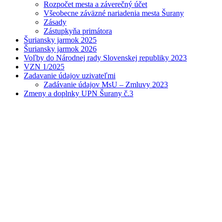
Rozpočet mesta a záverečný účet
Všeobecne záväzné nariadenia mesta Šurany
Zásady
Zástupkyňa primátora
Šuriansky jarmok 2025
Šuriansky jarmok 2026
Voľby do Národnej rady Slovenskej republiky 2023
VZN 1/2025
Zadavanie údajov uzivateľmi
Zadávanie údajov MsU – Zmluvy 2023
Zmeny a doplnky UPN Šurany č.3