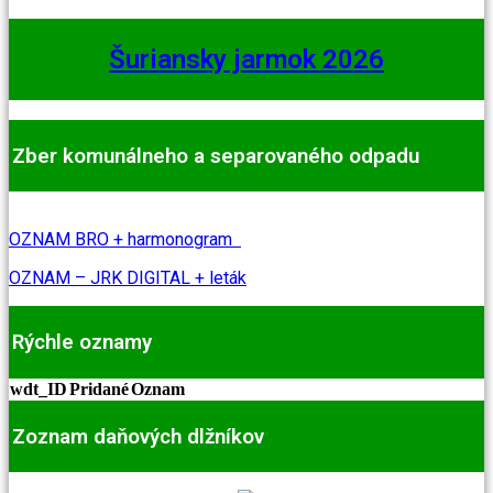
Šuriansky jarmok 2026
Zber komunálneho a separovaného odpadu
OZNAM BRO + harmonogram
OZNAM – JRK DIGITAL + leták
Rýchle oznamy
wdt_ID
Pridané
Oznam
Zoznam daňových dlžníkov