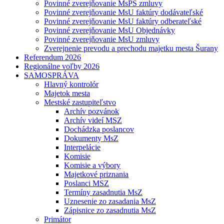
Povinné zverejňovanie MsPS zmluvy
Povinné zverejňovanie MsU faktúry dodávateľské
Povinné zverejňovanie MsU faktúry odberateľské
Povinné zverejňovanie MsU Objednávky
Povinné zverejňovanie MsU zmluvy
Zverejnenie prevodu a prechodu majetku mesta Šurany
Referendum 2026
Regionálne voľby 2026
SAMOSPRÁVA
Hlavný kontrolór
Majetok mesta
Mestské zastupiteľstvo
Archív pozvánok
Archív videí MSZ
Dochádzka poslancov
Dokumenty MsZ
Interpelácie
Komisie
Komisie a výbory
Majetkové priznania
Poslanci MSZ
Termíny zasadnutia MsZ
Uznesenie zo zasadania MsZ
Zápisnice zo zasadnutia MsZ
Primátor