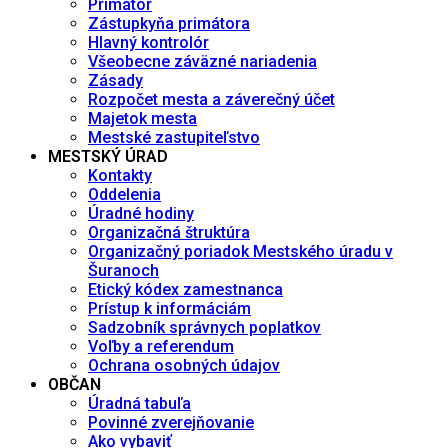
Primátor
Zástupkyňa primátora
Hlavný kontrolór
Všeobecne záväzné nariadenia
Zásady
Rozpočet mesta a záverečný účet
Majetok mesta
Mestské zastupiteľstvo
MESTSKÝ ÚRAD
Kontakty
Oddelenia
Úradné hodiny
Organizačná štruktúra
Organizačný poriadok Mestského úradu v
Šuranoch
Etický kódex zamestnanca
Prístup k informáciám
Sadzobník správnych poplatkov
Voľby a referendum
Ochrana osobných údajov
OBČAN
Úradná tabuľa
Povinné zverejňovanie
Ako vybaviť