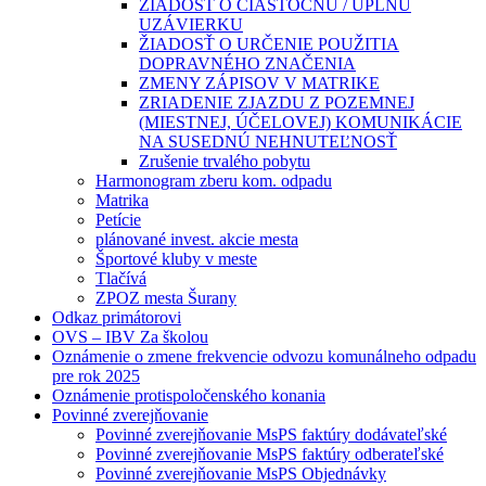
ŽIADOSŤ O ČIASTOČNÚ / ÚPLNÚ
UZÁVIERKU
ŽIADOSŤ O URČENIE POUŽITIA
DOPRAVNÉHO ZNAČENIA
ZMENY ZÁPISOV V MATRIKE
ZRIADENIE ZJAZDU Z POZEMNEJ
(MIESTNEJ, ÚČELOVEJ) KOMUNIKÁCIE
NA SUSEDNÚ NEHNUTEĽNOSŤ
Zrušenie trvalého pobytu
Harmonogram zberu kom. odpadu
Matrika
Petície
plánované invest. akcie mesta
Športové kluby v meste
Tlačívá
ZPOZ mesta Šurany
Odkaz primátorovi
OVS – IBV Za školou
Oznámenie o zmene frekvencie odvozu komunálneho odpadu
pre rok 2025
Oznámenie protispoločenského konania
Povinné zverejňovanie
Povinné zverejňovanie MsPS faktúry dodávateľské
Povinné zverejňovanie MsPS faktúry odberateľské
Povinné zverejňovanie MsPS Objednávky