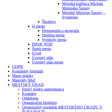
Mestská knižnica Michala
Matunáka Šurany
Mestské Múzeum Šurany –
Synagóga
Školstvo
O meste
Demografia a geografia
História mesta
Symboly mesta
PHSR, POH
Štatút mesta
Úvod
Územný plán
Územný plán mesta
GDPR
Kontaktný formulár
Mapa stránky
Materiály MsZ
MESTSKÝ ÚRAD
Etický kódex zamestnanca
Kontakty
Oddelenia
Organizačná štruktúra
Organizačný poriadok MESTSKÉHO ÚRADU V
ŠURANOCH