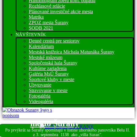
Harmonogram zberu kom. odpadu
Rozhlasové relácie
Plánované investičné akcie mesta
Matrika
ZPOZ mesta Šurany
SODB 2021
NÁVŠTEVNÍK
Denné centrá pre seniorov
Kalendárium
Mestská knižnica Michala Matunáka Šurany
Mestské múzeum
Spoločenská hala Šurany
Kultúrne zariadenia
Galéria MsÚ Šurany
Športové kluby v meste
Ubytovanie
Stravovanie v meste
Fotogaléria
Videogaléria
Víta vás
mesto Šurany
Po prvýkrát sa Šurany spomínajú v listine uhorského panovníka Belu II.
z 3. septembra
1138 ako „villa Suran“.