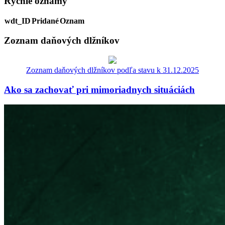
Rýchle oznamy
wdt_ID
Pridané
Oznam
Zoznam daňových dlžníkov
Zoznam daňových dlžníkov podľa stavu k 31.12.2025
Ako sa zachovať pri mimoriadnych situáciách