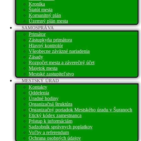
Kronika
Štatút mesta
Komunitný plán
Územný plán mesta
SAMOSPRÁVA
Primátor
Zástupkyňa primátora
Hlavný kontrolór
Všeobecne záväzné nariadenia
Zásady
Rozpočet mesta a záverečný účet
Majetok mesta
Mestské zastupiteľstvo
MESTSKÝ ÚRAD
Kontakty
Oddelenia
Úradné hodiny
Organizačná štruktúra
Organizačný poriadok Mestského úradu v Šuranoch
Etický kódex zamestnanca
Prístup k informáciám
Sadzobník správnych poplatkov
Voľby a referendum
Ochrana osobných údajov