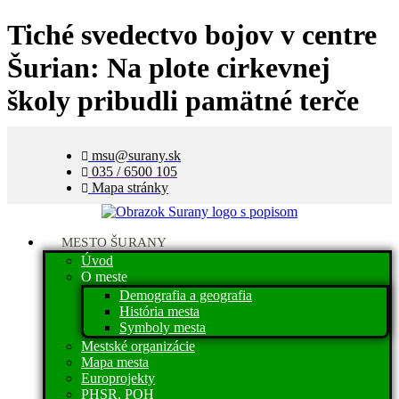
Tiché svedectvo bojov v centre
Šurian: Na plote cirkevnej
školy pribudli pamätné terče
msu@surany.sk
035 / 6500 105
Mapa stránky
MESTO ŠURANY
Úvod
O meste
Demografia a geografia
História mesta
Symboly mesta
Mestské organizácie
Mapa mesta
Europrojekty
PHSR, POH