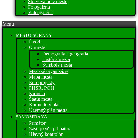
Stravovanie v meste
Fotogaléria
Videogaléria
Menu
MESTO ŠURANY
Úvod
O meste
Demografia a geografia
História mesta
Symboly mesta
Mestské organizácie
Mapa mesta
Europrojekty
PHSR, POH
Kronika
Štatút mesta
Komunitný plán
Územný plán mesta
SAMOSPRÁVA
Primátor
Zástupkyňa primátora
Hlavný kontrolór