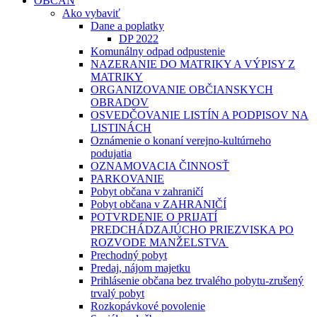
OBČAN
Ako vybaviť
Dane a poplatky
DP 2022
Komunálny odpad odpustenie
NAZERANIE DO MATRIKY A VÝPISY Z
MATRIKY
ORGANIZOVANIE OBČIANSKYCH
OBRADOV
OSVEDČOVANIE LISTÍN A PODPISOV NA
LISTINÁCH
Oznámenie o konaní verejno-kultúrneho
podujatia
OZNAMOVACIA ČINNOSŤ
PARKOVANIE
Pobyt občana v zahraničí
Pobyt občana v ZAHRANIČÍ
POTVRDENIE O PRIJATÍ
PREDCHÁDZAJÚCHO PRIEZVISKA PO
ROZVODE MANŽELSTVA
Prechodný pobyt
Predaj, nájom majetku
Prihlásenie občana bez trvalého pobytu-zrušený
trvalý pobyt
Rozkopávkové povolenie