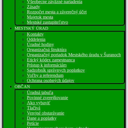
Všeobecne záväzné nariadenia
Zásady
Rozpočet mesta a záverečný účet
Majetok mesta
Mestské zastupiteľstvo
MESTSKÝ ÚRAD
Kontakty
Oddelenia
Úradné hodiny
Organizačná štruktúra
Organizačný poriadok Mestského úradu v Šuranoch
Etický kódex zamestnanca
Prístup k informáciám
Sadzobník správnych poplatkov
Voľby a referendum
Ochrana osobných údajov
OBČAN
Úradná tabuľa
Povinné zverejňovanie
Ako vybaviť
Tlačivá
Verejné obstarávanie
Dane a poplatky
Petície