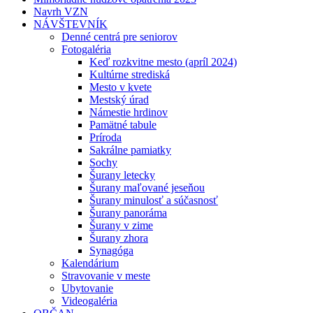
Navrh VZN
NÁVŠTEVNÍK
Denné centrá pre seniorov
Fotogaléria
Keď rozkvitne mesto (apríl 2024)
Kultúrne strediská
Mesto v kvete
Mestský úrad
Námestie hrdinov
Pamätné tabule
Príroda
Sakrálne pamiatky
Sochy
Šurany letecky
Šurany maľované jeseňou
Šurany minulosť a súčasnosť
Šurany panoráma
Šurany v zime
Šurany zhora
Synagóga
Kalendárium
Stravovanie v meste
Ubytovanie
Videogaléria