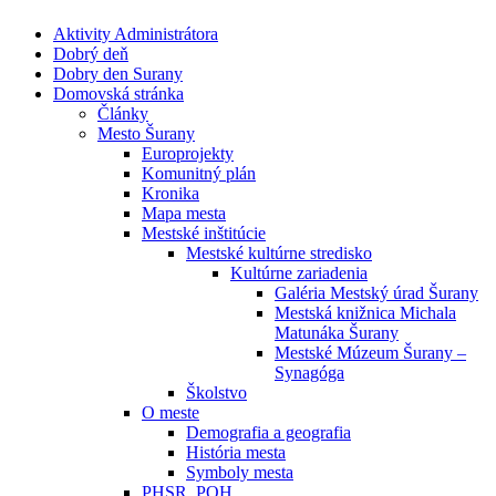
Aktivity Administrátora
Dobrý deň
Dobry den Surany
Domovská stránka
Články
Mesto Šurany
Europrojekty
Komunitný plán
Kronika
Mapa mesta
Mestské inštitúcie
Mestské kultúrne stredisko
Kultúrne zariadenia
Galéria Mestský úrad Šurany
Mestská knižnica Michala
Matunáka Šurany
Mestské Múzeum Šurany –
Synagóga
Školstvo
O meste
Demografia a geografia
História mesta
Symboly mesta
PHSR, POH