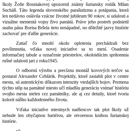
školy Žofie Bosniakovej upozornil známy šuriansky rodák Milan
Sucháň. Táto legenda slovenského parašutizmu a potápania, ktorá
len nedávno oslávila vzácne životné jubileum 90 rokov, si udalosti a
vizuálne mementá vojny živo pamätá. Práve jeho postreh podnietil
snahu pána Borisa Bršela tieto nenápadné, no dôležité jazvy histórie
zachovať pre ďalšie generácie.
Zatiaľ čo mnohí okolo oplotenia prechádzali bez
povšimnutia, vďaka novej iniciatíve sa to mení. Osadenie
informačnej tabule a označenie priestrelov, okoloidúcim sprítomnia
rušné udalosti jari z roku1945.
O odbornú výrobu a precíznu montáž kovových terčov sa
postaral Alexander Cehlárik. Projektily, ktoré zasiahli plot v centre
mesta, sú autentickým dôkazom intenzity vtedajších bojov. Premena
týchto stôp na pamätné miesto učí mladšiu generáciu vnímať históriu
svojho mesta nielen cez pamätníky, ale aj cez detaily, ktoré tvoria
kolorit nášho každodenného života.
Vďaka iniciatíve miestnych nadšencov tak plot školy už
nebude len obyčajnou bariérou, ale otvorenou knihou šurianskej
histórie.
r.k.