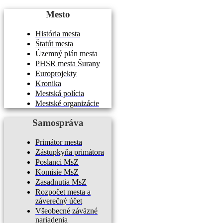
Mesto
História mesta
Štatút mesta
Územný plán mesta
PHSR mesta Šurany
Europrojekty
Kronika
Mestská polícia
Mestské organizácie
Samospráva
Primátor mesta
Zástupkyňa primátora
Poslanci MsZ
Komisie MsZ
Zasadnutia MsZ
Rozpočet mesta a
záverečný účet
Všeobecné záväzné
nariadenia