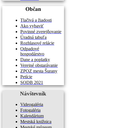
Občan
Tlačivá a žiadosti
Ako vybaviť
Povinné zverejňovanie
Úradná tabuľa
Rozhlasové relácie
Odpadové
hospodárstvo
Dane a poplatky
Verejné obstarávanie
ZPOZ mesta Šurany
Petície
SODB 2021
Návštevník
Videogaléria
Fotogaléria
Kalendárium
Mestská knižnica
Mestské múzeum