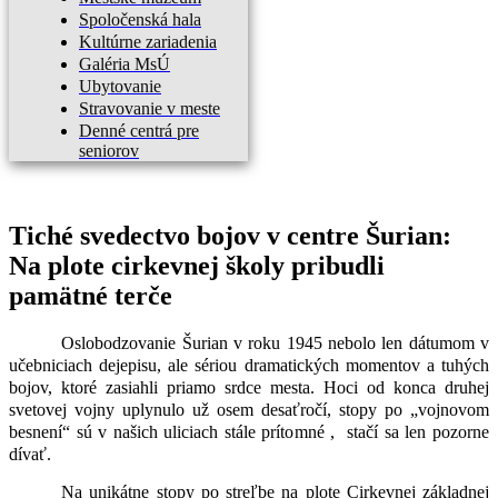
Spoločenská hala
Kultúrne zariadenia
Galéria MsÚ
Ubytovanie
Stravovanie v meste
Denné centrá pre
seniorov
Tiché svedectvo bojov v centre Šurian:
Na plote cirkevnej školy pribudli
pamätné terče
Oslobodzovanie Šurian v roku 1945 nebolo len dátumom v
učebniciach dejepisu, ale sériou dramatických momentov a tuhých
bojov, ktoré zasiahli priamo srdce mesta. Hoci od konca druhej
svetovej vojny uplynulo už osem desaťročí, stopy po „vojnovom
besnení“ sú v našich uliciach stále prítomné , stačí sa len pozorne
dívať.
Na unikátne stopy po streľbe na plote Cirkevnej základnej