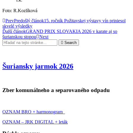
Foto: R.Kozlíková
Prev
Predošlý článok
15. ročník Požitavskej výstavy vín priniesol
skvelé výsledky
Ďalší článok
GRAND PRIX SLOVAKIA 2026 v karate aj so
šurianskou stopou
Next
Search
Šuriansky jarmok 2026
Zber komunálneho a separovaného odpadu
OZNAM BRO + harmonogram
OZNAM – JRK DIGITAL + leták