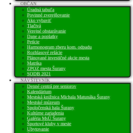
OBČAN
Úradná tabuľa
Povinné zverejňovanie
Ako vybaviť
Tlačivá
Verejné obstarávanie
Dane a poplatky
Petície
Harmonogram zberu kom. odpadu
Rozhlasové relácie
Plánované investičné akcie mesta
Matrika
ZPOZ mesta Šurany
SODB 2021
NÁVŠTEVNÍK
Denné centrá pre seniorov
Kalendárium
Mestská knižnica Michala Matunáka Šurany
Mestské múzeum
Spoločenská hala Šurany
Kultúrne zariadenia
Galéria MsÚ Šurany
Športové kluby v meste
Ubytovanie