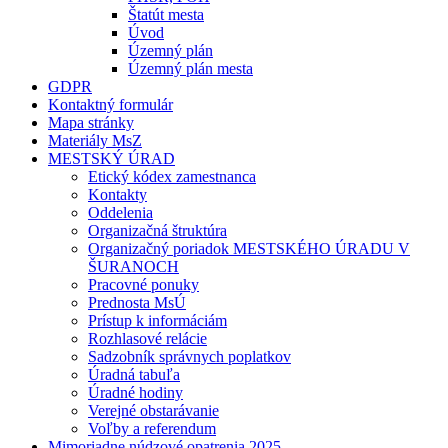
Štatút mesta
Úvod
Územný plán
Územný plán mesta
GDPR
Kontaktný formulár
Mapa stránky
Materiály MsZ
MESTSKÝ ÚRAD
Etický kódex zamestnanca
Kontakty
Oddelenia
Organizačná štruktúra
Organizačný poriadok MESTSKÉHO ÚRADU V
ŠURANOCH
Pracovné ponuky
Prednosta MsÚ
Prístup k informáciám
Rozhlasové relácie
Sadzobník správnych poplatkov
Úradná tabuľa
Úradné hodiny
Verejné obstarávanie
Voľby a referendum
Mimoriadne núdzové opatrenia 2025