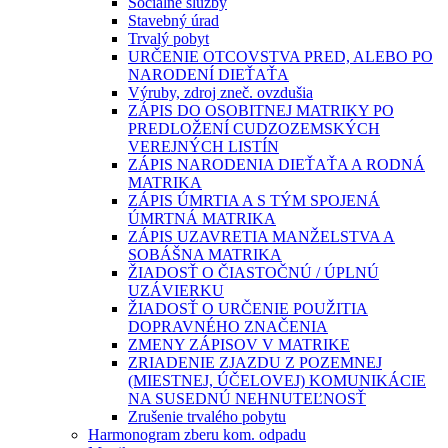
Sociálne služby
Stavebný úrad
Trvalý pobyt
URČENIE OTCOVSTVA PRED, ALEBO PO
NARODENÍ DIEŤAŤA
Výruby, zdroj zneč. ovzdušia
ZÁPIS DO OSOBITNEJ MATRIKY PO
PREDLOŽENÍ CUDZOZEMSKÝCH
VEREJNÝCH LISTÍN
ZÁPIS NARODENIA DIEŤAŤA A RODNÁ
MATRIKA
ZÁPIS ÚMRTIA A S TÝM SPOJENÁ
ÚMRTNÁ MATRIKA
ZÁPIS UZAVRETIA MANŽELSTVA A
SOBÁŠNA MATRIKA
ŽIADOSŤ O ČIASTOČNÚ / ÚPLNÚ
UZÁVIERKU
ŽIADOSŤ O URČENIE POUŽITIA
DOPRAVNÉHO ZNAČENIA
ZMENY ZÁPISOV V MATRIKE
ZRIADENIE ZJAZDU Z POZEMNEJ
(MIESTNEJ, ÚČELOVEJ) KOMUNIKÁCIE
NA SUSEDNÚ NEHNUTEĽNOSŤ
Zrušenie trvalého pobytu
Harmonogram zberu kom. odpadu