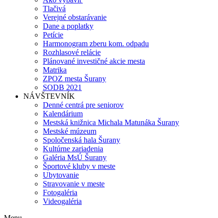
Tlačivá
Verejné obstarávanie
Dane a poplatky
Petície
Harmonogram zberu kom. odpadu
Rozhlasové relácie
Plánované investičné akcie mesta
Matrika
ZPOZ mesta Šurany
SODB 2021
NÁVŠTEVNÍK
Denné centrá pre seniorov
Kalendárium
Mestská knižnica Michala Matunáka Šurany
Mestské múzeum
Spoločenská hala Šurany
Kultúrne zariadenia
Galéria MsÚ Šurany
Športové kluby v meste
Ubytovanie
Stravovanie v meste
Fotogaléria
Videogaléria
Menu