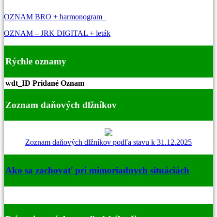
OZNAM BRO + harmonogram
OZNAM – JRK DIGITAL + leták
Rýchle oznamy
wdt_ID
Pridané
Oznam
Zoznam daňových dlžníkov
Zoznam daňových dlžníkov podľa stavu k 31.12.2025
Ako sa zachovať pri mimoriadnych situáciách