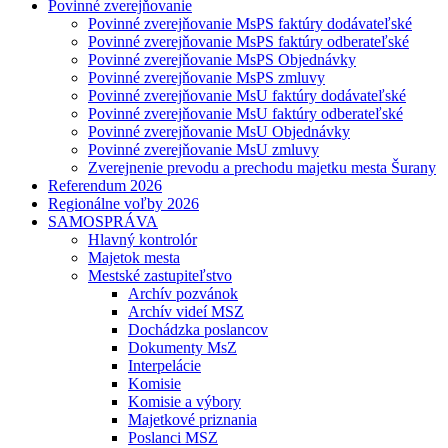
Povinné zverejňovanie
Povinné zverejňovanie MsPS faktúry dodávateľské
Povinné zverejňovanie MsPS faktúry odberateľské
Povinné zverejňovanie MsPS Objednávky
Povinné zverejňovanie MsPS zmluvy
Povinné zverejňovanie MsU faktúry dodávateľské
Povinné zverejňovanie MsU faktúry odberateľské
Povinné zverejňovanie MsU Objednávky
Povinné zverejňovanie MsU zmluvy
Zverejnenie prevodu a prechodu majetku mesta Šurany
Referendum 2026
Regionálne voľby 2026
SAMOSPRÁVA
Hlavný kontrolór
Majetok mesta
Mestské zastupiteľstvo
Archív pozvánok
Archív videí MSZ
Dochádzka poslancov
Dokumenty MsZ
Interpelácie
Komisie
Komisie a výbory
Majetkové priznania
Poslanci MSZ