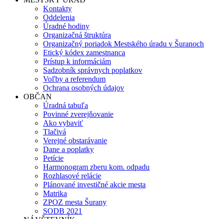
Kontakty
Oddelenia
Úradné hodiny
Organizačná štruktúra
Organizačný poriadok Mestského úradu v Šuranoch
Etický kódex zamestnanca
Prístup k informáciám
Sadzobník správnych poplatkov
Voľby a referendum
Ochrana osobných údajov
OBČAN
Úradná tabuľa
Povinné zverejňovanie
Ako vybaviť
Tlačivá
Verejné obstarávanie
Dane a poplatky
Petície
Harmonogram zberu kom. odpadu
Rozhlasové relácie
Plánované investičné akcie mesta
Matrika
ZPOZ mesta Šurany
SODB 2021