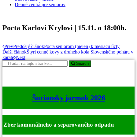
Denné centrá pre seniorov
Pocta Karlovi Krylovi | 15.11. o 18:00h.
Prev
Predošlý článok
Pocta seniorom (nielen) k mesiacu úcty
Ďalší článok
Štyri cenné kovy z druhého kola Slovenského pohára v
karate
Next
Search
Šuriansky jarmok 2026
Zber komunálneho a separovaného odpadu