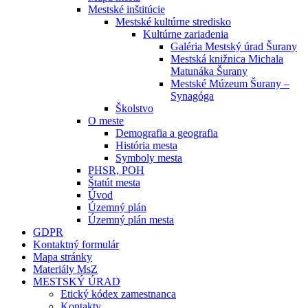
Mestské inštitúcie
Mestské kultúrne stredisko
Kultúrne zariadenia
Galéria Mestský úrad Šurany
Mestská knižnica Michala
Matunáka Šurany
Mestské Múzeum Šurany –
Synagóga
Školstvo
O meste
Demografia a geografia
História mesta
Symboly mesta
PHSR, POH
Štatút mesta
Úvod
Územný plán
Územný plán mesta
GDPR
Kontaktný formulár
Mapa stránky
Materiály MsZ
MESTSKÝ ÚRAD
Etický kódex zamestnanca
Kontakty