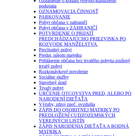
Oznámenie o konaní verejno-kultúrneho
podujatia
OZNAMOVACIA ČINNOSŤ
PARKOVANIE
Pobyt občana v zahraničí
Pobyt občana v ZAHRANIČÍ
POTVRDENIE O PRIJATÍ
PREDCHÁDZAJÚCHO PRIEZVISKA PO
ROZVODE MANŽELSTVA
Prechodný pobyt
Predaj, nájom majetku
Prihlásenie občana bez trvalého pobytu-zrušený
trvalý pobyt
Rozkopávkové povolenie
Sociálne služby
Stavebný úrad
Trvalý pobyt
URČENIE OTCOVSTVA PRED, ALEBO PO
NARODENÍ DIEŤAŤA
Výruby, zdroj zneč. ovzdušia
ZÁPIS DO OSOBITNEJ MATRIKY PO
PREDLOŽENÍ CUDZOZEMSKÝCH
VEREJNÝCH LISTÍN
ZÁPIS NARODENIA DIEŤAŤA A RODNÁ
MATRIKA