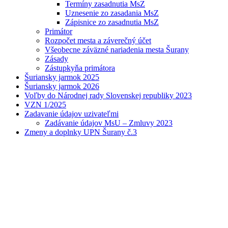
Termíny zasadnutia MsZ
Uznesenie zo zasadania MsZ
Zápisnice zo zasadnutia MsZ
Primátor
Rozpočet mesta a záverečný účet
Všeobecne záväzné nariadenia mesta Šurany
Zásady
Zástupkyňa primátora
Šuriansky jarmok 2025
Šuriansky jarmok 2026
Voľby do Národnej rady Slovenskej republiky 2023
VZN 1/2025
Zadavanie údajov uzivateľmi
Zadávanie údajov MsU – Zmluvy 2023
Zmeny a doplnky UPN Šurany č.3