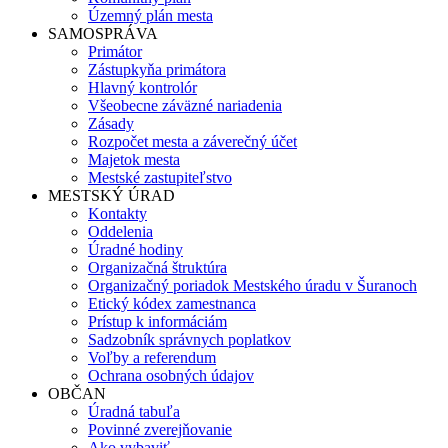
Územný plán mesta
SAMOSPRÁVA
Primátor
Zástupkyňa primátora
Hlavný kontrolór
Všeobecne záväzné nariadenia
Zásady
Rozpočet mesta a záverečný účet
Majetok mesta
Mestské zastupiteľstvo
MESTSKÝ ÚRAD
Kontakty
Oddelenia
Úradné hodiny
Organizačná štruktúra
Organizačný poriadok Mestského úradu v Šuranoch
Etický kódex zamestnanca
Prístup k informáciám
Sadzobník správnych poplatkov
Voľby a referendum
Ochrana osobných údajov
OBČAN
Úradná tabuľa
Povinné zverejňovanie
Ako vybaviť