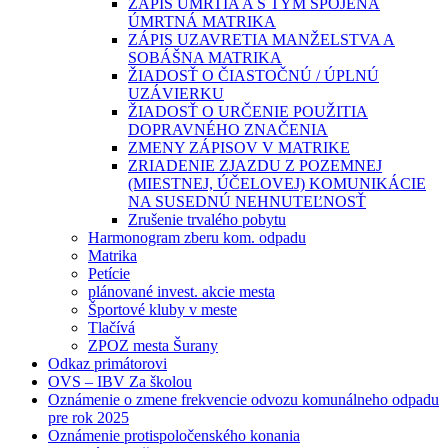
ZÁPIS ÚMRTIA A S TÝM SPOJENÁ
ÚMRTNÁ MATRIKA
ZÁPIS UZAVRETIA MANŽELSTVA A
SOBÁŠNA MATRIKA
ŽIADOSŤ O ČIASTOČNÚ / ÚPLNÚ
UZÁVIERKU
ŽIADOSŤ O URČENIE POUŽITIA
DOPRAVNÉHO ZNAČENIA
ZMENY ZÁPISOV V MATRIKE
ZRIADENIE ZJAZDU Z POZEMNEJ
(MIESTNEJ, ÚČELOVEJ) KOMUNIKÁCIE
NA SUSEDNÚ NEHNUTEĽNOSŤ
Zrušenie trvalého pobytu
Harmonogram zberu kom. odpadu
Matrika
Petície
plánované invest. akcie mesta
Športové kluby v meste
Tlačívá
ZPOZ mesta Šurany
Odkaz primátorovi
OVS – IBV Za školou
Oznámenie o zmene frekvencie odvozu komunálneho odpadu
pre rok 2025
Oznámenie protispoločenského konania