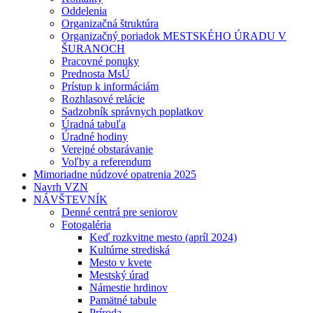
Oddelenia
Organizačná štruktúra
Organizačný poriadok MESTSKÉHO ÚRADU V
ŠURANOCH
Pracovné ponuky
Prednosta MsÚ
Prístup k informáciám
Rozhlasové relácie
Sadzobník správnych poplatkov
Úradná tabuľa
Úradné hodiny
Verejné obstarávanie
Voľby a referendum
Mimoriadne núdzové opatrenia 2025
Navrh VZN
NÁVŠTEVNÍK
Denné centrá pre seniorov
Fotogaléria
Keď rozkvitne mesto (apríl 2024)
Kultúrne strediská
Mesto v kvete
Mestský úrad
Námestie hrdinov
Pamätné tabule
Príroda