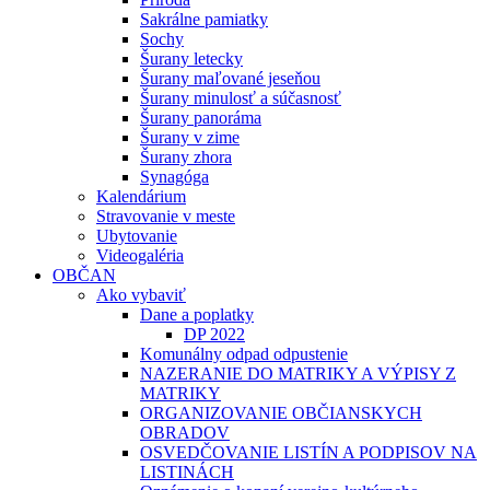
Sakrálne pamiatky
Sochy
Šurany letecky
Šurany maľované jeseňou
Šurany minulosť a súčasnosť
Šurany panoráma
Šurany v zime
Šurany zhora
Synagóga
Kalendárium
Stravovanie v meste
Ubytovanie
Videogaléria
OBČAN
Ako vybaviť
Dane a poplatky
DP 2022
Komunálny odpad odpustenie
NAZERANIE DO MATRIKY A VÝPISY Z
MATRIKY
ORGANIZOVANIE OBČIANSKYCH
OBRADOV
OSVEDČOVANIE LISTÍN A PODPISOV NA
LISTINÁCH