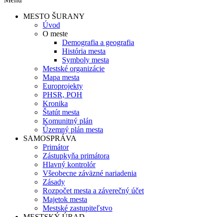
MESTO ŠURANY
Úvod
O meste
Demografia a geografia
História mesta
Symboly mesta
Mestské organizácie
Mapa mesta
Europrojekty
PHSR, POH
Kronika
Štatút mesta
Komunitný plán
Územný plán mesta
SAMOSPRÁVA
Primátor
Zástupkyňa primátora
Hlavný kontrolór
Všeobecne záväzné nariadenia
Zásady
Rozpočet mesta a záverečný účet
Majetok mesta
Mestské zastupiteľstvo
MESTSKÝ ÚRAD