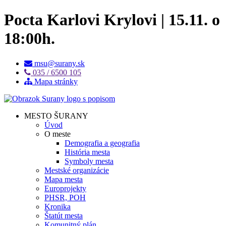
Pocta Karlovi Krylovi | 15.11. o
18:00h.
msu@surany.sk
035 / 6500 105
Mapa stránky
MESTO ŠURANY
Úvod
O meste
Demografia a geografia
História mesta
Symboly mesta
Mestské organizácie
Mapa mesta
Europrojekty
PHSR, POH
Kronika
Štatút mesta
Komunitný plán