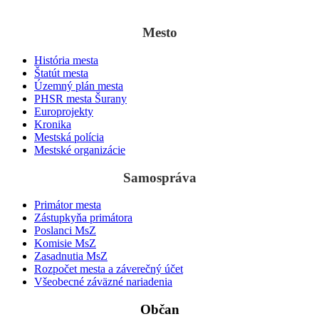
z 3. septembra
1138 ako „villa Suran“.
Mesto
História mesta
Štatút mesta
Územný plán mesta
PHSR mesta Šurany
Europrojekty
Kronika
Mestská polícia
Mestské organizácie
Samospráva
Primátor mesta
Zástupkyňa primátora
Poslanci MsZ
Komisie MsZ
Zasadnutia MsZ
Rozpočet mesta a záverečný účet
Všeobecné záväzné nariadenia
Občan