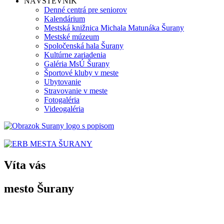
NÁVŠTEVNÍK
Denné centrá pre seniorov
Kalendárium
Mestská knižnica Michala Matunáka Šurany
Mestské múzeum
Spoločenská hala Šurany
Kultúrne zariadenia
Galéria MsÚ Šurany
Športové kluby v meste
Ubytovanie
Stravovanie v meste
Fotogaléria
Videogaléria
Víta vás
mesto Šurany
Po prvýkrát sa Šurany spomínajú v listine uhorského panovníka
Belu II.