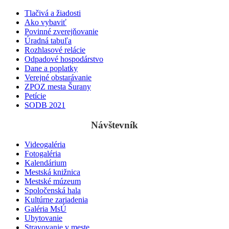
Tlačivá a žiadosti
Ako vybaviť
Povinné zverejňovanie
Úradná tabuľa
Rozhlasové relácie
Odpadové hospodárstvo
Dane a poplatky
Verejné obstarávanie
ZPOZ mesta Šurany
Petície
SODB 2021
Návštevník
Videogaléria
Fotogaléria
Kalendárium
Mestská knižnica
Mestské múzeum
Spoločenská hala
Kultúrne zariadenia
Galéria MsÚ
Ubytovanie
Stravovanie v meste