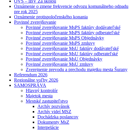
OVS – IBV Za školou
Oznámenie o zmene frekvencie odvozu komunálneho odpadu
pre rok 2025
Oznámenie protispoločenského konania
Povinné zverejňovanie
Povinné zverejňovanie MsPS faktúry dodávateľské
Povinné zverejňovanie MsPS faktúry odberateľské
Povinné zverejňovanie MsPS Objednávky
Povinné zverejňovanie MsPS zmluvy
Povinné zverejňovanie MsU faktúry dodávateľské
Povinné zverejňovanie MsU faktúry odberateľské
Povinné zverejňovanie MsU Objednávky
Povinné zverejňovanie MsU zmluvy
Zverejnenie prevodu a prechodu majetku mesta Šurany
Referendum 2026
Regionálne voľby 2026
SAMOSPRÁVA
Hlavný kontrolór
Majetok mesta
Mestské zastupiteľstvo
Archív pozvánok
Archív videí MSZ
Dochádzka poslancov
Dokumenty MsZ
Interpelácie