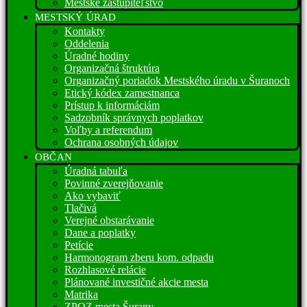
Mestské zastupiteľstvo
MESTSKÝ ÚRAD
Kontakty
Oddelenia
Úradné hodiny
Organizačná štruktúra
Organizačný poriadok Mestského úradu v Šuranoch
Etický kódex zamestnanca
Prístup k informáciám
Sadzobník správnych poplatkov
Voľby a referendum
Ochrana osobných údajov
OBČAN
Úradná tabuľa
Povinné zverejňovanie
Ako vybaviť
Tlačivá
Verejné obstarávanie
Dane a poplatky
Petície
Harmonogram zberu kom. odpadu
Rozhlasové relácie
Plánované investičné akcie mesta
Matrika
ZPOZ mesta Šurany