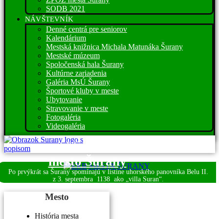
SODB 2021
NÁVŠTEVNÍK
Denné centrá pre seniorov
Kalendárium
Mestská knižnica Michala Matunáka Šurany
Mestské múzeum
Spoločenská hala Šurany
Kultúrne zariadenia
Galéria MsÚ Šurany
Športové kluby v meste
Ubytovanie
Stravovanie v meste
Fotogaléria
Videogaléria
Víta vás
mesto Šurany
Po prvýkrát sa Šurany spomínajú v listine uhorského panovníka Belu II.
z 3. septembra
1138 ako „villa Suran“.
Mesto
História mesta