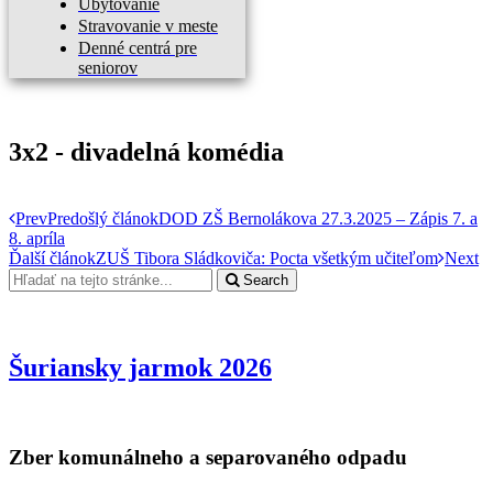
Ubytovanie
Stravovanie v meste
Denné centrá pre
seniorov
3x2 - divadelná komédia
Prev
Predošlý článok
DOD ZŠ Bernolákova 27.3.2025 – Zápis 7. a
8. apríla
Ďalší článok
ZUŠ Tibora Sládkoviča: Pocta všetkým učiteľom
Next
Search
Šuriansky jarmok 2026
Zber komunálneho a separovaného odpadu