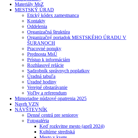
Materiály MsZ
MESTSKÝ ÚRAD
Etický kódex zamestnanca
Kontakty
Oddelenia
Organizačná štruktúra
Organizačný poriadok MESTSKÉHO ÚRADU V
ŠURANOCH
Pracovné ponuky
Prednosta MsÚ
Prístup k informáciám
Rozhlasové relácie
Sadzobník správnych poplatkov
Úradná tabuľa
Úradné hodiny
Verejné obstarávanie
Voľby a referendum
Mimoriadne núdzové opatrenia 2025
Navrh VZN
NÁVŠTEVNÍK
Denné centrá pre seniorov
Fotogaléria
Keď rozkvitne mesto (apríl 2024)
Kultúrne strediská
Mesto v kvete