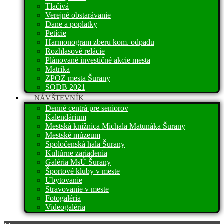
Tlačivá
Verejné obstarávanie
Dane a poplatky
Petície
Harmonogram zberu kom. odpadu
Rozhlasové relácie
Plánované investičné akcie mesta
Matrika
ZPOZ mesta Šurany
SODB 2021
NÁVŠTEVNÍK
Denné centrá pre seniorov
Kalendárium
Mestská knižnica Michala Matunáka Šurany
Mestské múzeum
Spoločenská hala Šurany
Kultúrne zariadenia
Galéria MsÚ Šurany
Športové kluby v meste
Ubytovanie
Stravovanie v meste
Fotogaléria
Videogaléria