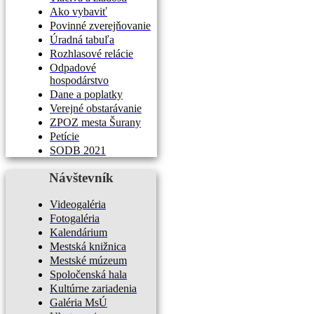
Ako vybaviť
Povinné zverejňovanie
Úradná tabuľa
Rozhlasové relácie
Odpadové
hospodárstvo
Dane a poplatky
Verejné obstarávanie
ZPOZ mesta Šurany
Petície
SODB 2021
Návštevník
Videogaléria
Fotogaléria
Kalendárium
Mestská knižnica
Mestské múzeum
Spoločenská hala
Kultúrne zariadenia
Galéria MsÚ