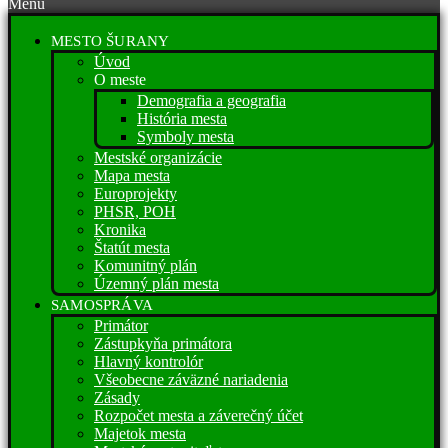
Menu
MESTO ŠURANY
Úvod
O meste
Demografia a geografia
História mesta
Symboly mesta
Mestské organizácie
Mapa mesta
Europrojekty
PHSR, POH
Kronika
Štatút mesta
Komunitný plán
Územný plán mesta
SAMOSPRÁVA
Primátor
Zástupkyňa primátora
Hlavný kontrolór
Všeobecne záväzné nariadenia
Zásady
Rozpočet mesta a záverečný účet
Majetok mesta