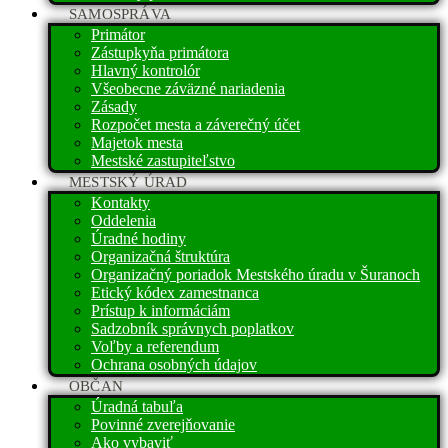
SAMOSPRÁVA
Primátor
Zástupkyňa primátora
Hlavný kontrolór
Všeobecne záväzné nariadenia
Zásady
Rozpočet mesta a záverečný účet
Majetok mesta
Mestské zastupiteľstvo
MESTSKÝ ÚRAD
Kontakty
Oddelenia
Úradné hodiny
Organizačná štruktúra
Organizačný poriadok Mestského úradu v Šuranoch
Etický kódex zamestnanca
Prístup k informáciám
Sadzobník správnych poplatkov
Voľby a referendum
Ochrana osobných údajov
OBČAN
Úradná tabuľa
Povinné zverejňovanie
Ako vybaviť