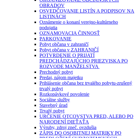
OBRADOV
OSVEDČOVANIE LISTÍN A PODPISOV NA
LISTINÁCH
Oznámenie o konaní verejno-kultúrneho
podujatia
OZNAMOVACIA ČINNOSŤ
PARKOVANIE
Pobyt občana v zahraničí
Pobyt občana v ZAHRANIČÍ
POTVRDENIE O PRIJATÍ
PREDCHÁDZAJÚCHO PRIEZVISKA PO
ROZVODE MANŽELSTVA
Prechodný pobyt
Predaj, nájom majetku
Prihlásenie občana bez trvalého pobytu-zrušený
trvalý pobyt
Rozkopávkové povolenie
Sociálne služby
Stavebný úrad
Trvalý pobyt
URČENIE OTCOVSTVA PRED, ALEBO PO
NARODENÍ DIEŤAŤA
Výruby, zdroj zneč. ovzdušia
ZÁPIS DO OSOBITNEJ MATRIKY PO