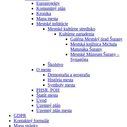
Europrojekty
Komunitný plán
Kronika
Mapa mesta
Mestské inštitúcie
Mestské kultúrne stredisko
Kultúrne zariadenia
Galéria Mestský úrad Šurany
Mestská knižnica Michala
Matunáka Šurany
Mestské Múzeum Šurany –
Synagóga
Školstvo
O meste
Demografia a geografia
História mesta
Symboly mesta
PHSR, POH
Štatút mesta
Úvod
Územný plán
Územný plán mesta
GDPR
Kontaktný formulár
Mapa stránky