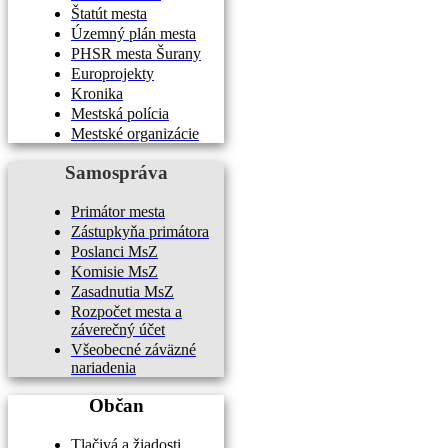
Štatút mesta
Územný plán mesta
PHSR mesta Šurany
Europrojekty
Kronika
Mestská polícia
Mestské organizácie
Samospráva
Primátor mesta
Zástupkyňa primátora
Poslanci MsZ
Komisie MsZ
Zasadnutia MsZ
Rozpočet mesta a
záverečný účet
Všeobecné záväzné
nariadenia
Občan
Tlačivá a žiadosti