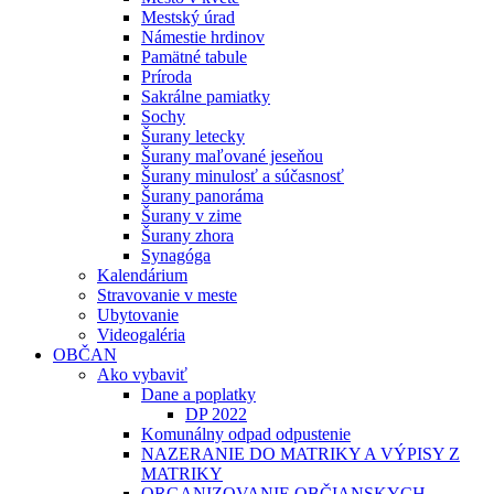
Mestský úrad
Námestie hrdinov
Pamätné tabule
Príroda
Sakrálne pamiatky
Sochy
Šurany letecky
Šurany maľované jeseňou
Šurany minulosť a súčasnosť
Šurany panoráma
Šurany v zime
Šurany zhora
Synagóga
Kalendárium
Stravovanie v meste
Ubytovanie
Videogaléria
OBČAN
Ako vybaviť
Dane a poplatky
DP 2022
Komunálny odpad odpustenie
NAZERANIE DO MATRIKY A VÝPISY Z
MATRIKY
ORGANIZOVANIE OBČIANSKYCH