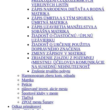
PREDLOŽENÍ CUDZOZEMSKÝCH
VEREJNÝCH LISTÍN
ZÁPIS NARODENIA DIEŤAŤA A RODNÁ
MATRIKA
ZÁPIS ÚMRTIA A S TÝM SPOJENÁ
ÚMRTNÁ MATRIKA
ZÁPIS UZAVRETIA MANŽELSTVA A
SOBÁŠNA MATRIKA
ŽIADOSŤ O ČIASTOČNÚ / ÚPLNÚ
UZÁVIERKU
ŽIADOSŤ O URČENIE POUŽITIA
DOPRAVNÉHO ZNAČENIA
ZMENY ZÁPISOV V MATRIKE
ZRIADENIE ZJAZDU Z POZEMNEJ
(MIESTNEJ, ÚČELOVEJ) KOMUNIKÁCIE
NA SUSEDNÚ NEHNUTEĽNOSŤ
Zrušenie trvalého pobytu
Harmonogram zberu kom. odpadu
Matrika
Petície
plánované invest. akcie mesta
Športové kluby v meste
Tlačívá
ZPOZ mesta Šurany
Odkaz primátorovi