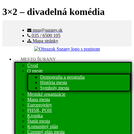
3×2 – divadelná komédia
msu@surany.sk
035 / 6500 105
Mapa stránky
MESTO ŠURANY
Úvod
O meste
Demografia a geografia
História mesta
Symboly mesta
Mestské organizácie
Mapa mesta
Europrojekty
PHSR, POH
Kronika
Štatút mesta
Komunitný plán
Územný plán mesta