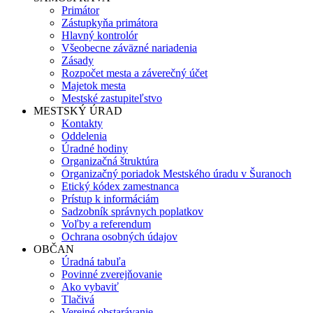
Primátor
Zástupkyňa primátora
Hlavný kontrolór
Všeobecne záväzné nariadenia
Zásady
Rozpočet mesta a záverečný účet
Majetok mesta
Mestské zastupiteľstvo
MESTSKÝ ÚRAD
Kontakty
Oddelenia
Úradné hodiny
Organizačná štruktúra
Organizačný poriadok Mestského úradu v Šuranoch
Etický kódex zamestnanca
Prístup k informáciám
Sadzobník správnych poplatkov
Voľby a referendum
Ochrana osobných údajov
OBČAN
Úradná tabuľa
Povinné zverejňovanie
Ako vybaviť
Tlačivá
Verejné obstarávanie