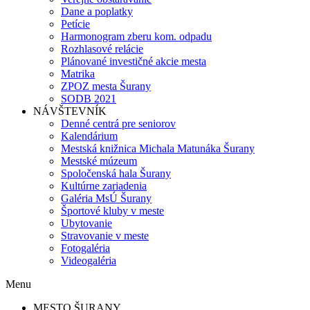
Dane a poplatky
Petície
Harmonogram zberu kom. odpadu
Rozhlasové relácie
Plánované investičné akcie mesta
Matrika
ZPOZ mesta Šurany
SODB 2021
NÁVŠTEVNÍK
Denné centrá pre seniorov
Kalendárium
Mestská knižnica Michala Matunáka Šurany
Mestské múzeum
Spoločenská hala Šurany
Kultúrne zariadenia
Galéria MsÚ Šurany
Športové kluby v meste
Ubytovanie
Stravovanie v meste
Fotogaléria
Videogaléria
Menu
MESTO ŠURANY