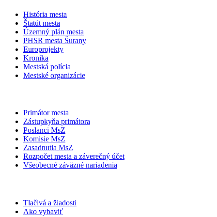
História mesta
Štatút mesta
Územný plán mesta
PHSR mesta Šurany
Europrojekty
Kronika
Mestská polícia
Mestské organizácie
Primátor mesta
Zástupkyňa primátora
Poslanci MsZ
Komisie MsZ
Zasadnutia MsZ
Rozpočet mesta a záverečný účet
Všeobecné záväzné nariadenia
Tlačivá a žiadosti
Ako vybaviť