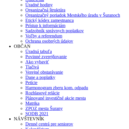
Úradné hodiny
Organizačná štruktúra
Organizačný poriadok Mestského úradu v Šuranoch
Etický kódex zamestnanca
Prístup k informáciám
Sadzobník správnych poplatkov
Voľby a referendum
Ochrana osobných údajov
OBČAN
Úradná tabuľa
Povinné zverejňovanie
Ako vybaviť
Tlačivá
Verejné obstarávanie
Dane a poplatky
Petície
Harmonogram zberu kom. odpadu
Rozhlasové relácie
Plánované investičné akcie mesta
Matrika
ZPOZ mesta Šurany
SODB 2021
NÁVŠTEVNÍK
Denné centrá pre seniorov