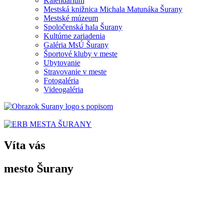
Kalendárium
Mestská knižnica Michala Matunáka Šurany
Mestské múzeum
Spoločenská hala Šurany
Kultúrne zariadenia
Galéria MsÚ Šurany
Športové kluby v meste
Ubytovanie
Stravovanie v meste
Fotogaléria
Videogaléria
Víta vás
mesto Šurany
Po prvýkrát sa Šurany spomínajú v listine uhorského panovníka Belu 
z 3. septembra
1138 ako „villa Suran“.