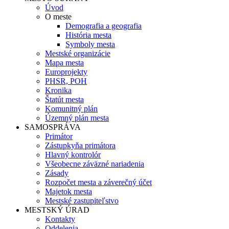
Úvod
O meste
Demografia a geografia
História mesta
Symboly mesta
Mestské organizácie
Mapa mesta
Europrojekty
PHSR, POH
Kronika
Štatút mesta
Komunitný plán
Územný plán mesta
SAMOSPRÁVA
Primátor
Zástupkyňa primátora
Hlavný kontrolór
Všeobecne záväzné nariadenia
Zásady
Rozpočet mesta a záverečný účet
Majetok mesta
Mestské zastupiteľstvo
MESTSKÝ ÚRAD
Kontakty
Oddelenia