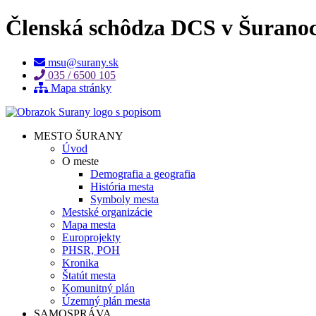
Členská schôdza DCS v Šurano
msu@surany.sk
035 / 6500 105
Mapa stránky
MESTO ŠURANY
Úvod
O meste
Demografia a geografia
História mesta
Symboly mesta
Mestské organizácie
Mapa mesta
Europrojekty
PHSR, POH
Kronika
Štatút mesta
Komunitný plán
Územný plán mesta
SAMOSPRÁVA