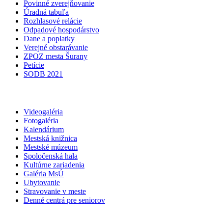
Povinné zverejňovanie
Úradná tabuľa
Rozhlasové relácie
Odpadové hospodárstvo
Dane a poplatky
Verejné obstarávanie
ZPOZ mesta Šurany
Petície
SODB 2021
Videogaléria
Fotogaléria
Kalendárium
Mestská knižnica
Mestské múzeum
Spoločenská hala
Kultúrne zariadenia
Galéria MsÚ
Ubytovanie
Stravovanie v meste
Denné centrá pre seniorov