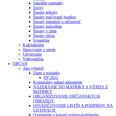
Sakrálne pamiatky
Sochy
Šurany letecky
Šurany maľované jeseňou
Šurany minulosť a súčasnosť
Šurany panoráma
Šurany v zime
Šurany zhora
Synagóga
Kalendárium
Stravovanie v meste
Ubytovanie
Videogaléria
OBČAN
Ako vybaviť
Dane a poplatky
DP 2022
Komunálny odpad odpustenie
NAZERANIE DO MATRIKY A VÝPISY Z
MATRIKY
ORGANIZOVANIE OBČIANSKYCH
OBRADOV
OSVEDČOVANIE LISTÍN A PODPISOV NA
LISTINÁCH
Oznámenie o konaní verejno-kultúrneho