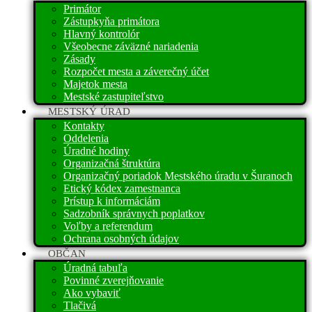
Primátor
Zástupkyňa primátora
Hlavný kontrolór
Všeobecne záväzné nariadenia
Zásady
Rozpočet mesta a záverečný účet
Majetok mesta
Mestské zastupiteľstvo
MESTSKÝ ÚRAD
Kontakty
Oddelenia
Úradné hodiny
Organizačná štruktúra
Organizačný poriadok Mestského úradu v Šuranoch
Etický kódex zamestnanca
Prístup k informáciám
Sadzobník správnych poplatkov
Voľby a referendum
Ochrana osobných údajov
OBČAN
Úradná tabuľa
Povinné zverejňovanie
Ako vybaviť
Tlačivá