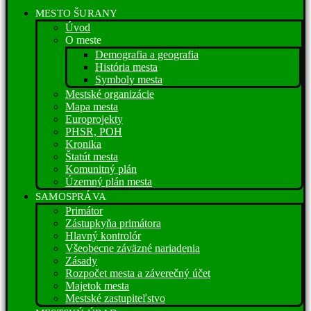
MESTO ŠURANY
Úvod
O meste
Demografia a geografia
História mesta
Symboly mesta
Mestské organizácie
Mapa mesta
Europrojekty
PHSR, POH
Kronika
Štatút mesta
Komunitný plán
Územný plán mesta
SAMOSPRÁVA
Primátor
Zástupkyňa primátora
Hlavný kontrolór
Všeobecne záväzné nariadenia
Zásady
Rozpočet mesta a záverečný účet
Majetok mesta
Mestské zastupiteľstvo