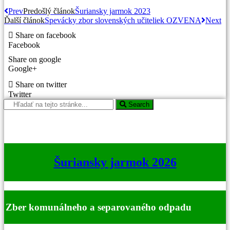
Prev
Predošlý článok
Šuriansky jarmok 2023
Ďalší článok
Spevácky zbor slovenských učiteliek OZVENA
Next
Share on facebook
Facebook
Share on google
Google+
Share on twitter
Twitter
Search
Šuriansky jarmok 2026
Zber komunálneho a separovaného odpadu