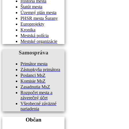
História mesta
Štatút mesta
Územný plán mesta
PHSR mesta Šurany
Europrojekty
Kronika
Mestská polícia
Mestské organizácie
Samospráva
Primátor mesta
Zástupkyňa primátora
Poslanci MsZ
Komisie MsZ
Zasadnutia MsZ
Rozpočet mesta a
záverečný účet
Všeobecné záväzné
nariadenia
Občan