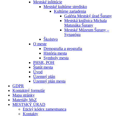
Mestské inštitúcie
Mestské kultúrne stredisko
Kultúrne zariadenia
Galéria Mestský úrad Šurany
Mestská knižnica Michala
Matunáka Šurany
Mestské Múzeum Šurany –
Synagóga
Školstvo
O meste
Demografia a geografia
História mesta
Symboly mesta
PHSR, POH
Štatút mesta
Úvod
Územný plán
Územný plán mesta
GDPR
Kontaktný formulár
Mapa stránky
Materiály MsZ
MESTSKÝ ÚRAD
Etický kódex zamestnanca
Kontakty