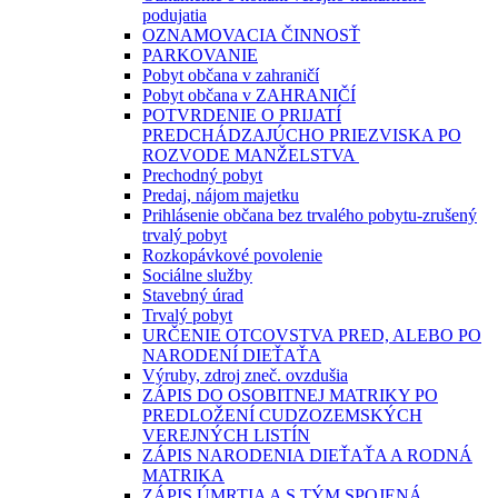
podujatia
OZNAMOVACIA ČINNOSŤ
PARKOVANIE
Pobyt občana v zahraničí
Pobyt občana v ZAHRANIČÍ
POTVRDENIE O PRIJATÍ
PREDCHÁDZAJÚCHO PRIEZVISKA PO
ROZVODE MANŽELSTVA
Prechodný pobyt
Predaj, nájom majetku
Prihlásenie občana bez trvalého pobytu-zrušený
trvalý pobyt
Rozkopávkové povolenie
Sociálne služby
Stavebný úrad
Trvalý pobyt
URČENIE OTCOVSTVA PRED, ALEBO PO
NARODENÍ DIEŤAŤA
Výruby, zdroj zneč. ovzdušia
ZÁPIS DO OSOBITNEJ MATRIKY PO
PREDLOŽENÍ CUDZOZEMSKÝCH
VEREJNÝCH LISTÍN
ZÁPIS NARODENIA DIEŤAŤA A RODNÁ
MATRIKA
ZÁPIS ÚMRTIA A S TÝM SPOJENÁ