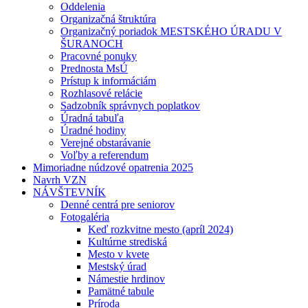
Oddelenia
Organizačná štruktúra
Organizačný poriadok MESTSKÉHO ÚRADU V
ŠURANOCH
Pracovné ponuky
Prednosta MsÚ
Prístup k informáciám
Rozhlasové relácie
Sadzobník správnych poplatkov
Úradná tabuľa
Úradné hodiny
Verejné obstarávanie
Voľby a referendum
Mimoriadne núdzové opatrenia 2025
Navrh VZN
NÁVŠTEVNÍK
Denné centrá pre seniorov
Fotogaléria
Keď rozkvitne mesto (apríl 2024)
Kultúrne strediská
Mesto v kvete
Mestský úrad
Námestie hrdinov
Pamätné tabule
Príroda