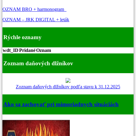
OZNAM BRO + harmonogram
OZNAM – JRK DIGITAL + leták
Rýchle oznamy
wdt_ID
Pridané
Oznam
Zoznam daňových dlžníkov
Zoznam daňových dlžníkov podľa stavu k 31.12.2025
Ako sa zachovať pri mimoriadnych situáciách