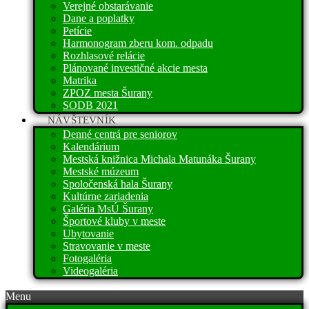
Verejné obstarávanie
Dane a poplatky
Petície
Harmonogram zberu kom. odpadu
Rozhlasové relácie
Plánované investičné akcie mesta
Matrika
ZPOZ mesta Šurany
SODB 2021
NÁVŠTEVNÍK
Denné centrá pre seniorov
Kalendárium
Mestská knižnica Michala Matunáka Šurany
Mestské múzeum
Spoločenská hala Šurany
Kultúrne zariadenia
Galéria MsÚ Šurany
Športové kluby v meste
Ubytovanie
Stravovanie v meste
Fotogaléria
Videogaléria
Menu