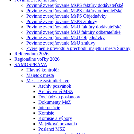
Povinné zverejňovanie MsPS faktúry dodávateľské
Povinné zverejňovanie MsPS faktúry odberateľské
Povinné zverejňovanie MsPS Objednávky
Povinné zverejňovanie MsPS zmluvy
Povinné zverejňovanie MsU faktúry dodávateľské
Povinné zverejňovanie MsU faktúry odberateľské
Povinné zverejňovanie MsU Objednávky
Povinné zverejňovanie MsU zmluvy
Zverejnenie prevodu a prechodu majetku mesta Šurany
Referendum 2026
Regionálne voľby 2026
SAMOSPRÁVA
Hlavný kontrolór
Majetok mesta
Mestské zastupiteľstvo
Archív pozvánok
Archív videí MSZ
Dochádzka poslancov
Dokumenty MsZ
Interpelácie
Komisie
Komisie a výbory
Majetkové priznania
Poslanci MSZ