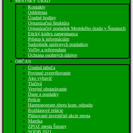
MESTSKÝ ÚRAD
Kontakty
Oddelenia
Úradné hodiny
Organizačná štruktúra
Organizačný poriadok Mestského úradu v Šuranoch
Etický kódex zamestnanca
Prístup k informáciám
Sadzobník správnych poplatkov
Voľby a referendum
Ochrana osobných údajov
OBČAN
Úradná tabuľa
Povinné zverejňovanie
Ako vybaviť
Tlačivá
Verejné obstarávanie
Dane a poplatky
Petície
Harmonogram zberu kom. odpadu
Rozhlasové relácie
Plánované investičné akcie mesta
Matrika
ZPOZ mesta Šurany
SODB 2021