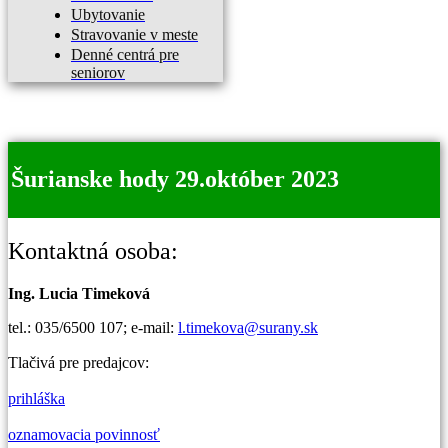
Ubytovanie
Stravovanie v meste
Denné centrá pre
seniorov
Šurianske hody 29.október 2023
Kontaktná osoba:
Ing. Lucia Timeková
tel.: 035/6500 107; e-mail:
l.timekova@surany.sk
Tlačivá pre predajcov:
prihláška
oznamovacia povinnosť