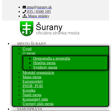
msu@surany.sk
035 / 6500 105
Mapa stránky
MESTO ŠURANY
Úvod
O meste
Demografia a geografia
História mesta
Symboly mesta
Mestské organizácie
Mapa mesta
Europrojekty
PHSR, POH
Kronika
Štatút mesta
Komunitný plán
Územný plán mesta
SAMOSPRÁVA