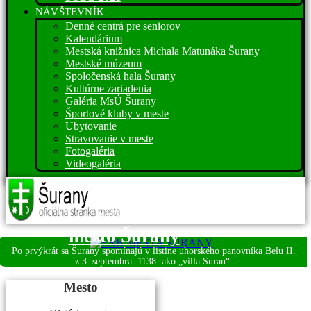
NÁVŠTEVNÍK
Denné centrá pre seniorov
Kalendárium
Mestská knižnica Michala Matunáka Šurany
Mestské múzeum
Spoločenská hala Šurany
Kultúrne zariadenia
Galéria MsÚ Šurany
Športové kluby v meste
Ubytovanie
Stravovanie v meste
Fotogaléria
Videogaléria
Víta vás
mesto Šurany
Po prvýkrát sa Šurany spomínajú v listine uhorského panovníka Belu II.
z 3. septembra
1138 ako „villa Suran“.
Mesto