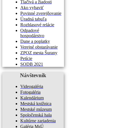
Tlačivá a žiadosti
Ako vybaviť
Povinné zverejňovanie
Úradná tabuľa
Rozhlasové relácie
Odpadové
hospodárstvo
Dane a poplatky
Verejné obstarávanie
ZPOZ mesta Šurany
Petície
SODB 2021
Návštevník
Videogaléria
Fotogaléria
Kalendárium
Mestská knižnica
Mestské múzeum
Spoločenská hala
Kultúrne zariadenia
Galéria MsÚ