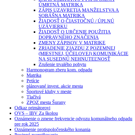
ÚMRTNÁ MATRIKA
ZÁPIS UZAVRETIA MANŽELSTVA A
SOBÁŠNA MATRIKA
ŽIADOSŤ O ČIASTOČNÚ / ÚPLNÚ
UZÁVIERKU
ŽIADOSŤ O URČENIE POUŽITIA
DOPRAVNÉHO ZNAČENIA
ZMENY ZÁPISOV V MATRIKE
ZRIADENIE ZJAZDU Z POZEMNEJ
(MIESTNEJ, ÚČELOVEJ) KOMUNIKÁCIE
NA SUSEDNÚ NEHNUTEĽNOSŤ
Zrušenie trvalého pobytu
Harmonogram zberu kom. odpadu
Matrika
Petície
plánované invest. akcie mesta
Športové kluby v meste
Tlačívá
ZPOZ mesta Šurany
Odkaz primátorovi
OVS – IBV Za školou
Oznámenie o zmene frekvencie odvozu komunálneho odpadu
pre rok 2025
Oznámenie protispoločenského konania
Povinné zverejňovanie