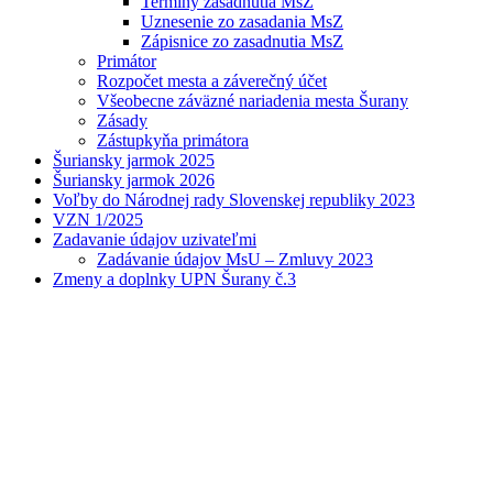
Termíny zasadnutia MsZ
Uznesenie zo zasadania MsZ
Zápisnice zo zasadnutia MsZ
Primátor
Rozpočet mesta a záverečný účet
Všeobecne záväzné nariadenia mesta Šurany
Zásady
Zástupkyňa primátora
Šuriansky jarmok 2025
Šuriansky jarmok 2026
Voľby do Národnej rady Slovenskej republiky 2023
VZN 1/2025
Zadavanie údajov uzivateľmi
Zadávanie údajov MsU – Zmluvy 2023
Zmeny a doplnky UPN Šurany č.3