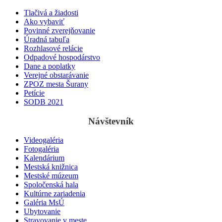
Tlačivá a žiadosti
Ako vybaviť
Povinné zverejňovanie
Úradná tabuľa
Rozhlasové relácie
Odpadové hospodárstvo
Dane a poplatky
Verejné obstarávanie
ZPOZ mesta Šurany
Petície
SODB 2021
Návštevník
Videogaléria
Fotogaléria
Kalendárium
Mestská knižnica
Mestské múzeum
Spoločenská hala
Kultúrne zariadenia
Galéria MsÚ
Ubytovanie
Stravovanie v meste