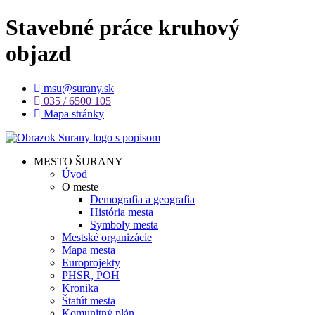
Stavebné práce kruhový
objazd
msu@surany.sk
035 / 6500 105
Mapa stránky
MESTO ŠURANY
Úvod
O meste
Demografia a geografia
História mesta
Symboly mesta
Mestské organizácie
Mapa mesta
Europrojekty
PHSR, POH
Kronika
Štatút mesta
Komunitný plán