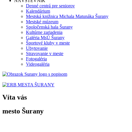
NÁVŠTEVNÍK
Denné centrá pre seniorov
Kalendárium
Mestská knižnica Michala Matunáka Šurany
Mestské múzeum
Spoločenská hala Šurany
Kultúrne zariadenia
Galéria MsÚ Šurany
Športové kluby v meste
Ubytovanie
Stravovanie v meste
Fotogaléria
Videogaléria
Víta vás
mesto Šurany
Po prvýkrát sa Šurany spomínajú v listine uhorského panovníka
Belu II.