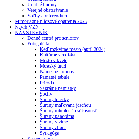
Úradné hodiny
Verejné obstarávanie
Voľby a referendum
Mimoriadne núdzové opatrenia 2025
Navrh VZN
NÁVŠTEVNÍK
Denné centrá pre seniorov
Fotogaléria
Keď rozkvitne mesto (apríl 2024)
Kultúrne strediská
Mesto v kvete
Mestský úrad
Námestie hrdinov
Pamätné tabule
Príroda
Sakrálne pamiatky
Sochy
Šurany letecky
Šurany maľované jeseňou
Šurany minulosť a súčasnosť
Šurany panoráma
Šurany v zime
Šurany zhora
Synagóga
Kalendárium