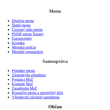
z 3. septembra
1138 ako „villa Suran“.
Mesto
História mesta
Štatút mesta
Územný plán mesta
PHSR mesta Šurany
Europrojekty
Kronika
Mestská polícia
Mestské organizácie
Samospráva
Primátor mesta
Zástupkyňa primátora
Poslanci MsZ
Komisie MsZ
Zasadnutia MsZ
Rozpočet mesta a záverečný účet
Všeobecné záväzné nariadenia
Občan