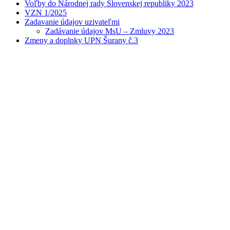
Voľby do Národnej rady Slovenskej republiky 2023
VZN 1/2025
Zadavanie údajov uzivateľmi
Zadávanie údajov MsU – Zmluvy 2023
Zmeny a doplnky UPN Šurany č.3