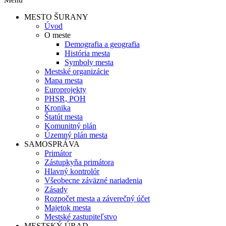
MESTO ŠURANY
Úvod
O meste
Demografia a geografia
História mesta
Symboly mesta
Mestské organizácie
Mapa mesta
Europrojekty
PHSR, POH
Kronika
Štatút mesta
Komunitný plán
Územný plán mesta
SAMOSPRÁVA
Primátor
Zástupkyňa primátora
Hlavný kontrolór
Všeobecne záväzné nariadenia
Zásady
Rozpočet mesta a záverečný účet
Majetok mesta
Mestské zastupiteľstvo
MESTSKÝ ÚRAD