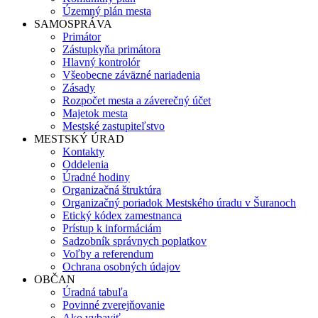
Územný plán mesta
SAMOSPRÁVA
Primátor
Zástupkyňa primátora
Hlavný kontrolór
Všeobecne záväzné nariadenia
Zásady
Rozpočet mesta a záverečný účet
Majetok mesta
Mestské zastupiteľstvo
MESTSKÝ ÚRAD
Kontakty
Oddelenia
Úradné hodiny
Organizačná štruktúra
Organizačný poriadok Mestského úradu v Šuranoch
Etický kódex zamestnanca
Prístup k informáciám
Sadzobník správnych poplatkov
Voľby a referendum
Ochrana osobných údajov
OBČAN
Úradná tabuľa
Povinné zverejňovanie
Ako vybaviť