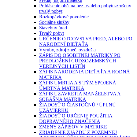
Predaj, nájom majetku
Prihlásenie občana bez trvalého pobytu-zrušený
trvalý pobyt
Rozkopávkové povolenie
Sociálne služby
Stavebný úrad
Trvalý pobyt
URČENIE OTCOVSTVA PRED, ALEBO PO
NARODENÍ DIEŤAŤA
Výruby, zdroj zneč. ovzdušia
ZÁPIS DO OSOBITNEJ MATRIKY PO
PREDLOŽENÍ CUDZOZEMSKÝCH
VEREJNÝCH LISTÍN
ZÁPIS NARODENIA DIEŤAŤA A RODNÁ
MATRIKA
ZÁPIS ÚMRTIA A S TÝM SPOJENÁ
ÚMRTNÁ MATRIKA
ZÁPIS UZAVRETIA MANŽELSTVA A
SOBÁŠNA MATRIKA
ŽIADOSŤ O ČIASTOČNÚ / ÚPLNÚ
UZÁVIERKU
ŽIADOSŤ O URČENIE POUŽITIA
DOPRAVNÉHO ZNAČENIA
ZMENY ZÁPISOV V MATRIKE
ZRIADENIE ZJAZDU Z POZEMNEJ