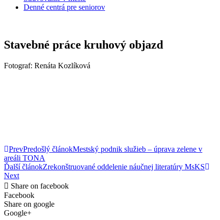
Denné centrá pre seniorov
Stavebné práce kruhový objazd
Fotograf: Renáta Kozlíková
Prev
Predošlý článok
Mestský podnik služieb – úprava zelene v
areáli TONA
Ďalší článok
Zrekonštruované oddelenie náučnej literatúry MsKS
Next
Share on facebook
Facebook
Share on google
Google+