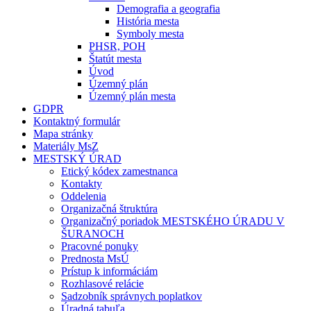
Demografia a geografia
História mesta
Symboly mesta
PHSR, POH
Štatút mesta
Úvod
Územný plán
Územný plán mesta
GDPR
Kontaktný formulár
Mapa stránky
Materiály MsZ
MESTSKÝ ÚRAD
Etický kódex zamestnanca
Kontakty
Oddelenia
Organizačná štruktúra
Organizačný poriadok MESTSKÉHO ÚRADU V
ŠURANOCH
Pracovné ponuky
Prednosta MsÚ
Prístup k informáciám
Rozhlasové relácie
Sadzobník správnych poplatkov
Úradná tabuľa