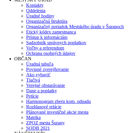
Kontakty
Oddelenia
Úradné hodiny
Organizačná štruktúra
Organizačný poriadok Mestského úradu v Šuranoch
Etický kódex zamestnanca
Prístup k informáciám
Sadzobník správnych poplatkov
Voľby a referendum
Ochrana osobných údajov
OBČAN
Úradná tabuľa
Povinné zverejňovanie
Ako vybaviť
Tlačivá
Verejné obstarávanie
Dane a poplatky
Petície
Harmonogram zberu kom. odpadu
Rozhlasové relácie
Plánované investičné akcie mesta
Matrika
ZPOZ mesta Šurany
SODB 2021