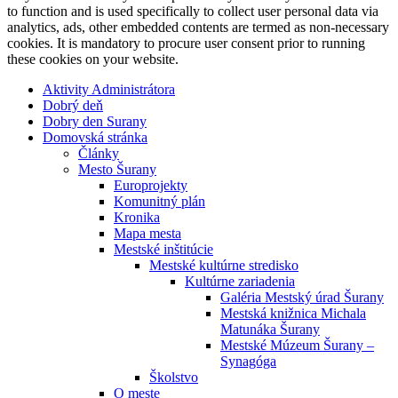
to function and is used specifically to collect user personal data via
analytics, ads, other embedded contents are termed as non-necessary
cookies. It is mandatory to procure user consent prior to running
these cookies on your website.
Aktivity Administrátora
Dobrý deň
Dobry den Surany
Domovská stránka
Články
Mesto Šurany
Europrojekty
Komunitný plán
Kronika
Mapa mesta
Mestské inštitúcie
Mestské kultúrne stredisko
Kultúrne zariadenia
Galéria Mestský úrad Šurany
Mestská knižnica Michala
Matunáka Šurany
Mestské Múzeum Šurany –
Synagóga
Školstvo
O meste