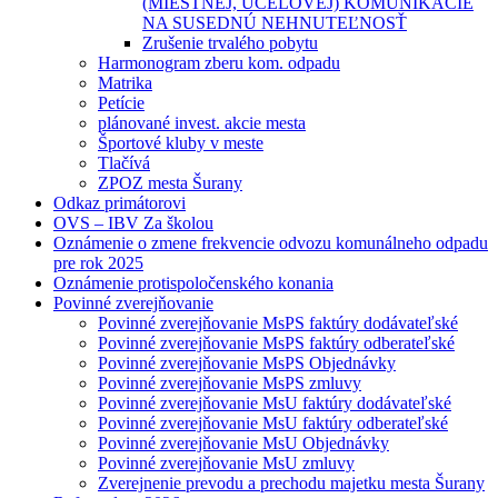
(MIESTNEJ, ÚČELOVEJ) KOMUNIKÁCIE
NA SUSEDNÚ NEHNUTEĽNOSŤ
Zrušenie trvalého pobytu
Harmonogram zberu kom. odpadu
Matrika
Petície
plánované invest. akcie mesta
Športové kluby v meste
Tlačívá
ZPOZ mesta Šurany
Odkaz primátorovi
OVS – IBV Za školou
Oznámenie o zmene frekvencie odvozu komunálneho odpadu
pre rok 2025
Oznámenie protispoločenského konania
Povinné zverejňovanie
Povinné zverejňovanie MsPS faktúry dodávateľské
Povinné zverejňovanie MsPS faktúry odberateľské
Povinné zverejňovanie MsPS Objednávky
Povinné zverejňovanie MsPS zmluvy
Povinné zverejňovanie MsU faktúry dodávateľské
Povinné zverejňovanie MsU faktúry odberateľské
Povinné zverejňovanie MsU Objednávky
Povinné zverejňovanie MsU zmluvy
Zverejnenie prevodu a prechodu majetku mesta Šurany