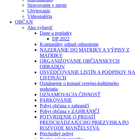
Stravovanie v meste
Ubytovanie
Videogaléria
OBČAN
Ako vybaviť
Dane a poplatky
DP 2022
Komunálny odpad odpustenie
NAZERANIE DO MATRIKY A VÝPISY Z
MATRIKY
ORGANIZOVANIE OBČIANSKYCH
OBRADOV
OSVEDČOVANIE LISTÍN A PODPISOV NA
LISTINÁCH
Oznámenie o konaní verejno-kultúrneho
podujatia
OZNAMOVACIA ČINNOSŤ
PARKOVANIE
Pobyt občana v zahraničí
Pobyt občana v ZAHRANIČÍ
POTVRDENIE O PRIJATÍ
PREDCHÁDZAJÚCHO PRIEZVISKA PO
ROZVODE MANŽELSTVA
Prechodný pobyt