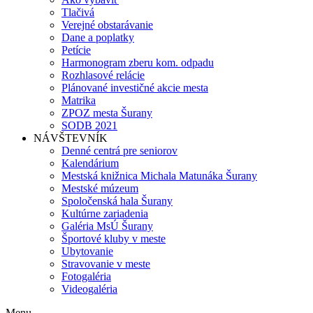
Tlačivá
Verejné obstarávanie
Dane a poplatky
Petície
Harmonogram zberu kom. odpadu
Rozhlasové relácie
Plánované investičné akcie mesta
Matrika
ZPOZ mesta Šurany
SODB 2021
NÁVŠTEVNÍK
Denné centrá pre seniorov
Kalendárium
Mestská knižnica Michala Matunáka Šurany
Mestské múzeum
Spoločenská hala Šurany
Kultúrne zariadenia
Galéria MsÚ Šurany
Športové kluby v meste
Ubytovanie
Stravovanie v meste
Fotogaléria
Videogaléria
Menu