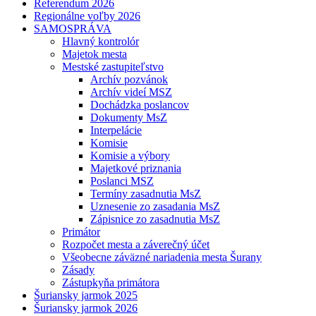
Referendum 2026
Regionálne voľby 2026
SAMOSPRÁVA
Hlavný kontrolór
Majetok mesta
Mestské zastupiteľstvo
Archív pozvánok
Archív videí MSZ
Dochádzka poslancov
Dokumenty MsZ
Interpelácie
Komisie
Komisie a výbory
Majetkové priznania
Poslanci MSZ
Termíny zasadnutia MsZ
Uznesenie zo zasadania MsZ
Zápisnice zo zasadnutia MsZ
Primátor
Rozpočet mesta a záverečný účet
Všeobecne záväzné nariadenia mesta Šurany
Zásady
Zástupkyňa primátora
Šuriansky jarmok 2025
Šuriansky jarmok 2026