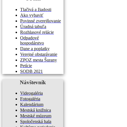
Tlačivá a žiadosti
Ako vybaviť
Povinné zverejňovanie
Úradná tabuľa
Rozhlasové relácie
Odpadové
hospodárstvo
Dane a poplatky
Verejné obstarávanie
ZPOZ mesta Šurany
Petície
SODB 2021
Návštevník
Videogaléria
Fotogaléria
Kalendárium
Mestská knižnica
Mestské múzeum
Spoločenská hala