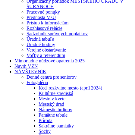
Organizačný poriadok MESTSKÉHO ÚRADU V
ŠURANOCH
Pracovné ponuky
Prednosta MsÚ
Prístup k informáciám
Rozhlasové relácie
Sadzobník správnych poplatkov
Úradná tabuľa
Úradné hodiny
Verejné obstarávanie
Voľby a referendum
Mimoriadne núdzové opatrenia 2025
Navrh VZN
NÁVŠTEVNÍK
Denné centrá pre seniorov
Fotogaléria
Keď rozkvitne mesto (apríl 2024)
Kultúrne strediská
Mesto v kvete
Mestský úrad
Námestie hrdinov
Pamätné tabule
Príroda
Sakrálne pamiatky
Sochy