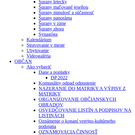
Šurany letecky
Šurany maľované jeseňou
Šurany minulosť a súčasnosť
Šurany panoráma
Šurany v zime
Šurany zhora
Synagóga
Kalendárium
Stravovanie v meste
Ubytovanie
Videogaléria
OBČAN
Ako vybaviť
Dane a poplatky
DP 2022
Komunálny odpad odpustenie
NAZERANIE DO MATRIKY A VÝPISY Z
MATRIKY
ORGANIZOVANIE OBČIANSKYCH
OBRADOV
OSVEDČOVANIE LISTÍN A PODPISOV NA
LISTINÁCH
Oznámenie o konaní verejno-kultúrneho
podujatia
OZNAMOVACIA ČINNOSŤ