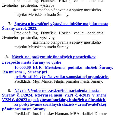
Predkladá: Ing. František Hozlár, vedúci oddelenia
životného prostredia, výstavby,
územného plánovania a správy mestského
majetku Mestského úradu Šurany.
7.
Správa o investičnej výstavbe a údržbe majetku mesta
Šurany za rok 2023.
Predkladá: Ing. František Hozlár, vedúci oddelenia
životného prostredia, výstavby,
územného plánovania a správy mestského
majetku Mestského úradu Šurany.
8.
Návrh na poskytnutie finančných prostriedkov
z rozpočtu mesta Šurany vo výške
10 000,00 EUR Mestskému podniku služieb Šurany,
Za múrom 1, Šurany pri
príležitosti 20. výročia vzniku samostatnej organizácie.
Predkladá: Mgr. Marcel Filaga, primátor mesta Šurany.
9.
Návrh Všeobecne záväzného nariadenia mesta
Šurany č. 1/2024, ktorým sa mení
VZN č. 4/2019 v znení
VZN č. 4/2023 o poskytovaní sociálnych služieb a úhradách
za poskytovanie sociálnych služieb v zriaďovateľskej
pôsobnosti mesta Šurany.
Predkladá: Ing. Ladislav Hamran, MBA, riaditeľ Domova