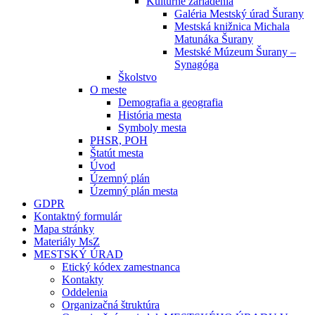
Kultúrne zariadenia
Galéria Mestský úrad Šurany
Mestská knižnica Michala
Matunáka Šurany
Mestské Múzeum Šurany –
Synagóga
Školstvo
O meste
Demografia a geografia
História mesta
Symboly mesta
PHSR, POH
Štatút mesta
Úvod
Územný plán
Územný plán mesta
GDPR
Kontaktný formulár
Mapa stránky
Materiály MsZ
MESTSKÝ ÚRAD
Etický kódex zamestnanca
Kontakty
Oddelenia
Organizačná štruktúra