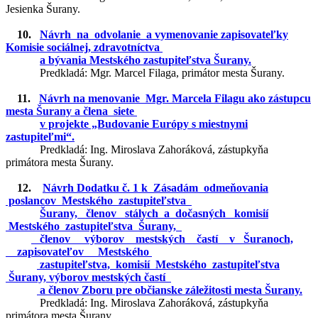
Jesienka Šurany.
10.
Návrh na odvolanie a vymenovanie zapisovateľky
Komisie sociálnej, zdravotníctva
a bývania Mestského zastupiteľstva Šurany.
Predkladá: Mgr. Marcel Filaga, primátor mesta Šurany.
11.
Návrh na menovanie Mgr. Marcela Filagu ako zástupcu
mesta Šurany a člena siete
v projekte „Budovanie Európy s miestnymi
zastupiteľmi“.
Predkladá: Ing. Miroslava Zahoráková, zástupkyňa
primátora mesta Šurany.
12.
Návrh Dodatku č. 1 k Zásadám odmeňovania
poslancov Mestského zastupiteľstva
Šurany, členov stálych a dočasných komisií
Mestského zastupiteľstva Šurany,
členov výborov mestských častí v Šuranoch,
zapisovateľov Mestského
zastupiteľstva, komisií Mestského zastupiteľstva
Šurany, výborov mestských častí
a členov Zboru pre občianske záležitosti mesta Šurany.
Predkladá: Ing. Miroslava Zahoráková, zástupkyňa
primátora mesta Šurany.