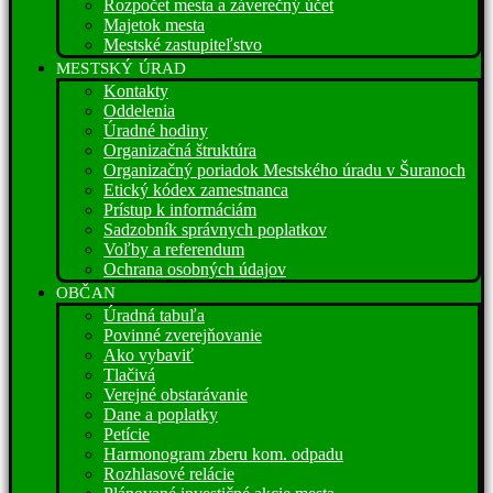
Rozpočet mesta a záverečný účet
Majetok mesta
Mestské zastupiteľstvo
MESTSKÝ ÚRAD
Kontakty
Oddelenia
Úradné hodiny
Organizačná štruktúra
Organizačný poriadok Mestského úradu v Šuranoch
Etický kódex zamestnanca
Prístup k informáciám
Sadzobník správnych poplatkov
Voľby a referendum
Ochrana osobných údajov
OBČAN
Úradná tabuľa
Povinné zverejňovanie
Ako vybaviť
Tlačivá
Verejné obstarávanie
Dane a poplatky
Petície
Harmonogram zberu kom. odpadu
Rozhlasové relácie