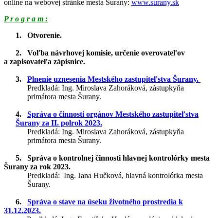
online na webovej stránke mesta Šurany:
www.surany.sk
P r o g r a m :
1. Otvorenie.
2. Voľba návrhovej komisie, určenie overovateľov
a zapisovateľa zápisnice.
3.
Plnenie uznesenia Mestského zastupiteľstva Šurany.
Predkladá: Ing. Miroslava Zahoráková, zástupkyňa
primátora mesta Šurany.
4.
Správa o činnosti orgánov Mestského zastupiteľstva
Šurany za II. polrok 2023.
Predkladá: Ing. Miroslava Zahoráková, zástupkyňa
primátora mesta Šurany.
5. Správa o kontrolnej činnosti hlavnej kontrolórky mesta
Šurany za rok 2023.
Predkladá: Ing. Jana Hučková, hlavná kontrolórka mesta
Šurany.
6.
Správa o stave na úseku životného prostredia k
31.12.2023.