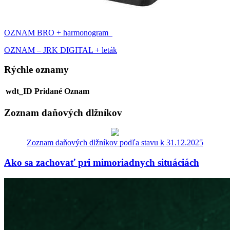
OZNAM BRO + harmonogram
OZNAM – JRK DIGITAL + leták
Rýchle oznamy
wdt_ID
Pridané
Oznam
Zoznam daňových dlžníkov
Zoznam daňových dlžníkov podľa stavu k 31.12.2025
Ako sa zachovať pri mimoriadnych situáciách