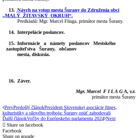
13.
Návrh na vstup mesta Šurany do Združenia obcí
„MALÝ ŽITAVSKÝ OKRUH“.
Predkladá: Mgr. Marcel Filaga, primátor mesta Šurany.
14. Interpelácie poslancov.
15. Informácie a námety poslancov Mestského
zastupiteľstva Šurany, občanov
mesta, diskusia.
16. Záver.
Mgr. Marcel F I L A G A, v.r.
primátor mesta Šurany
Prev
Predošlý článok
Prezident Slovenskej asociácie fitnes,
kulturistiky a silového trojboja: Šurany opäť zabodovali
Ďalší článok
Voľby do Európskeho parlamentu 2024
Next
Share on facebook
Facebook
Share on google