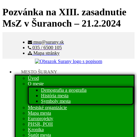
Pozvánka na XIII. zasadnutie
MsZ v Šuranoch – 21.2.2024
msu@surany.sk
035 / 6500 105
Mapa stránky
MESTO ŠURANY
Úvod
O meste
Demografia a geografia
História mesta
Symboly mesta
Mestské organizácie
Mapa mesta
Europrojekty
PHSR, POH
Kronika
Štatút mesta