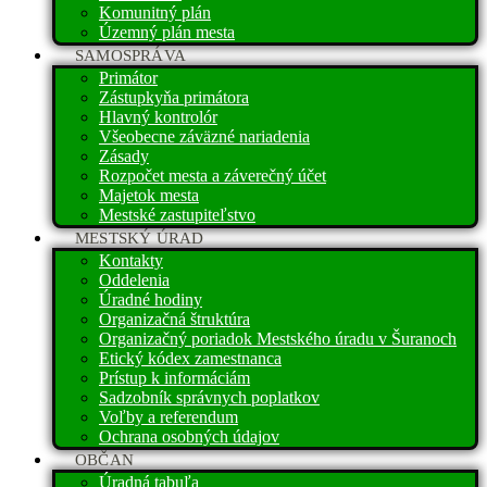
Komunitný plán
Územný plán mesta
SAMOSPRÁVA
Primátor
Zástupkyňa primátora
Hlavný kontrolór
Všeobecne záväzné nariadenia
Zásady
Rozpočet mesta a záverečný účet
Majetok mesta
Mestské zastupiteľstvo
MESTSKÝ ÚRAD
Kontakty
Oddelenia
Úradné hodiny
Organizačná štruktúra
Organizačný poriadok Mestského úradu v Šuranoch
Etický kódex zamestnanca
Prístup k informáciám
Sadzobník správnych poplatkov
Voľby a referendum
Ochrana osobných údajov
OBČAN
Úradná tabuľa