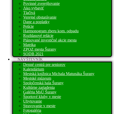
Povinné zverejňovanie
Ako vybaviť
Tlačivá
Verejné obstarávanie
Dane a poplatky
Petície
Harmonogram zberu kom. odpadu
Rozhlasové relácie
Plánované investičné akcie mesta
Matrika
ZPOZ mesta Šurany
SODB 2021
NÁVŠTEVNÍK
Denné centrá pre seniorov
Kalendárium
Mestská knižnica Michala Matunáka Šurany
Mestské múzeum
Spoločenská hala Šurany
Kultúrne zariadenia
Galéria MsÚ Šurany
Športové kluby v meste
Ubytovanie
Stravovanie v meste
Fotogaléria