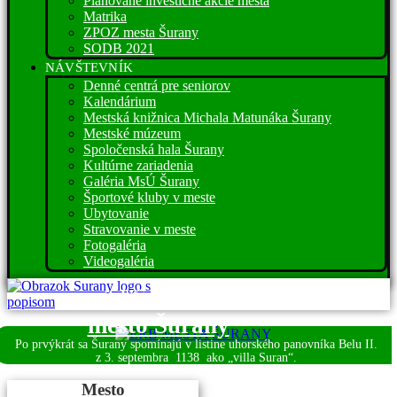
Plánované investičné akcie mesta
Matrika
ZPOZ mesta Šurany
SODB 2021
NÁVŠTEVNÍK
Denné centrá pre seniorov
Kalendárium
Mestská knižnica Michala Matunáka Šurany
Mestské múzeum
Spoločenská hala Šurany
Kultúrne zariadenia
Galéria MsÚ Šurany
Športové kluby v meste
Ubytovanie
Stravovanie v meste
Fotogaléria
Videogaléria
Víta vás
mesto Šurany
Po prvýkrát sa Šurany spomínajú v listine uhorského panovníka Belu II.
z 3. septembra
1138 ako „villa Suran“.
Mesto