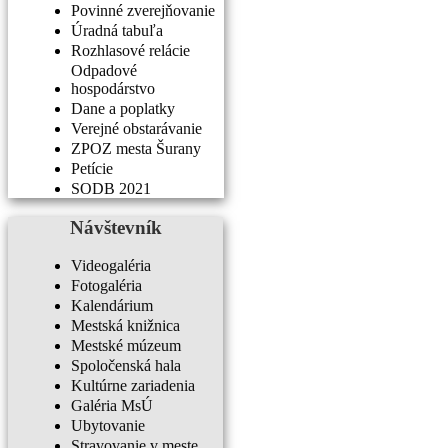
Povinné zverejňovanie
Úradná tabuľa
Rozhlasové relácie
Odpadové
hospodárstvo
Dane a poplatky
Verejné obstarávanie
ZPOZ mesta Šurany
Petície
SODB 2021
Návštevník
Videogaléria
Fotogaléria
Kalendárium
Mestská knižnica
Mestské múzeum
Spoločenská hala
Kultúrne zariadenia
Galéria MsÚ
Ubytovanie
Stravovanie v meste