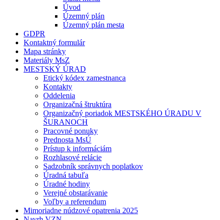
Úvod
Územný plán
Územný plán mesta
GDPR
Kontaktný formulár
Mapa stránky
Materiály MsZ
MESTSKÝ ÚRAD
Etický kódex zamestnanca
Kontakty
Oddelenia
Organizačná štruktúra
Organizačný poriadok MESTSKÉHO ÚRADU V
ŠURANOCH
Pracovné ponuky
Prednosta MsÚ
Prístup k informáciám
Rozhlasové relácie
Sadzobník správnych poplatkov
Úradná tabuľa
Úradné hodiny
Verejné obstarávanie
Voľby a referendum
Mimoriadne núdzové opatrenia 2025
Navrh VZN