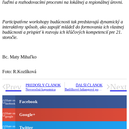
ľuďmi a rozhodovacími procesmi na lokálnej a regionálnej úrovni.
Participatívne workshopy budúcnosti tak predstavujú dynamický a
interaktívny spôsob, ako zapojiť mládež do formovania ich vlastnej
budúcnosti a prispieť k rozvoju ich kľúčových kompetencií pre 21.
storočie.
Bc. Maty Mihaľko
Foto: R.Kozlíková
Prev
Next
PREDOŠLÝ ČLÁNOK
ĎALŠÍ ČLÁNOK
Novoročná kapustnica
Batôžkové fašiangové posedenie
Share on
Facebook
facebook
Share on
Google+
google
Share on
Twitter