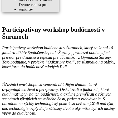
Denné centrá pre
seniorov
Participatívny workshop budúcnosti v
Šuranoch
Participatívny workshop budúcnosti v Šuranoch, ktorý sa konal 10.
januára 2024v Spoločenskej hale Šurany , priniesol obohacujúci
priestor pre diskusiu a reflexiu pre účastníkov z Gymnázia Šurany.
Toto podujatie, v projekte “Odkaz pre kraj”, sa sústredilo na otázky,
ktoré formujú budúcnosť mladých ľudí.
Účastníci workshopu sa venovali dôležitým témam, ktoré
ovplyvňujú ich život a perspektívy. Diskutovali o faktoroch, ktoré
budú mať vplyv na ich budúcnosť, a aktívne premýšľali o rôznych
scenároch týkajúcich sa voľného času, práce a vzdelávania. S
ohľadom na rýchly technologický pokrok sa tiež zamýšľali nad tým,
ako technológie ovplyvňujú súčasný život a aký môže byť ich možný
vplyv do budúcnosti.