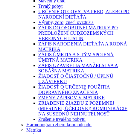
Stavebný úrad
Trvalý pobyt
URČENIE OTCOVSTVA PRED, ALEBO PO
NARODENÍ DIEŤAŤA
Výruby, zdroj zneč. ovzdušia
ZÁPIS DO OSOBITNEJ MATRIKY PO
PREDLOŽENÍ CUDZOZEMSKÝCH
VEREJNÝCH LISTÍN
ZÁPIS NARODENIA DIEŤAŤA A RODNÁ
MATRIKA
ZÁPIS ÚMRTIA A S TÝM SPOJENÁ
ÚMRTNÁ MATRIKA
ZÁPIS UZAVRETIA MANŽELSTVA A
SOBÁŠNA MATRIKA
ŽIADOSŤ O ČIASTOČNÚ / ÚPLNÚ
UZÁVIERKU
ŽIADOSŤ O URČENIE POUŽITIA
DOPRAVNÉHO ZNAČENIA
ZMENY ZÁPISOV V MATRIKE
ZRIADENIE ZJAZDU Z POZEMNEJ
(MIESTNEJ, ÚČELOVEJ) KOMUNIKÁCIE
NA SUSEDNÚ NEHNUTEĽNOSŤ
Zrušenie trvalého pobytu
Harmonogram zberu kom. odpadu
Matrika