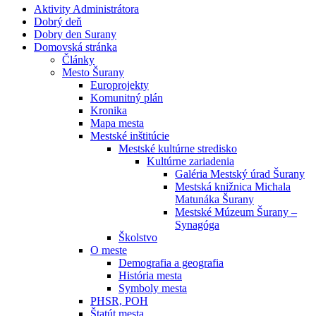
Aktivity Administrátora
Dobrý deň
Dobry den Surany
Domovská stránka
Články
Mesto Šurany
Europrojekty
Komunitný plán
Kronika
Mapa mesta
Mestské inštitúcie
Mestské kultúrne stredisko
Kultúrne zariadenia
Galéria Mestský úrad Šurany
Mestská knižnica Michala
Matunáka Šurany
Mestské Múzeum Šurany –
Synagóga
Školstvo
O meste
Demografia a geografia
História mesta
Symboly mesta
PHSR, POH
Štatút mesta