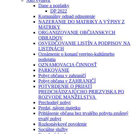
Ako vybaviť
Dane a poplatky
DP 2022
Komunálny odpad odpustenie
NAZERANIE DO MATRIKY A VÝPISY Z
MATRIKY
ORGANIZOVANIE OBČIANSKYCH
OBRADOV
OSVEDČOVANIE LISTÍN A PODPISOV NA
LISTINÁCH
Oznámenie o konaní verejno-kultúrneho
podujatia
OZNAMOVACIA ČINNOSŤ
PARKOVANIE
Pobyt občana v zahraničí
Pobyt občana v ZAHRANIČÍ
POTVRDENIE O PRIJATÍ
PREDCHÁDZAJÚCHO PRIEZVISKA PO
ROZVODE MANŽELSTVA
Prechodný pobyt
Predaj, nájom majetku
Prihlásenie občana bez trvalého pobytu-zrušený
trvalý pobyt
Rozkopávkové povolenie
Sociálne služby