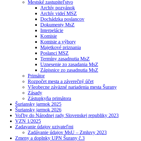
Mestské zastupiteľstvo
Archív pozvánok
Archív videí MSZ
Dochádzka poslancov
Dokumenty MsZ
Interpelácie
Komisie
Komisie a výbory
Majetkové priznania
Poslanci MSZ
Termíny zasadnutia MsZ
Uznesenie zo zasadania MsZ
Zápisnice zo zasadnutia MsZ
Primátor
Rozpočet mesta a záverečný účet
Všeobecne záväzné nariadenia mesta Šurany
Zásady
Zástupkyňa primátora
Šuriansky jarmok 2025
Šuriansky jarmok 2026
Voľby do Národnej rady Slovenskej republiky 2023
VZN 1/2025
Zadavanie údajov uzivateľmi
Zadávanie údajov MsU – Zmluvy 2023
Zmeny a doplnky UPN Šurany č.3