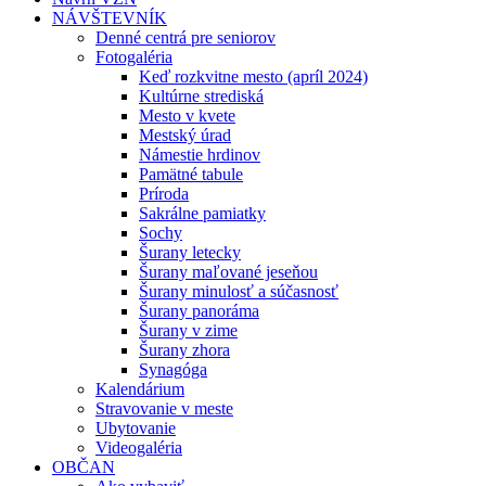
NÁVŠTEVNÍK
Denné centrá pre seniorov
Fotogaléria
Keď rozkvitne mesto (apríl 2024)
Kultúrne strediská
Mesto v kvete
Mestský úrad
Námestie hrdinov
Pamätné tabule
Príroda
Sakrálne pamiatky
Sochy
Šurany letecky
Šurany maľované jeseňou
Šurany minulosť a súčasnosť
Šurany panoráma
Šurany v zime
Šurany zhora
Synagóga
Kalendárium
Stravovanie v meste
Ubytovanie
Videogaléria
OBČAN