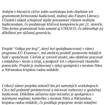
Jedným z hlavných cieľov tohto workshopu bolo zlepšenie ich
gramotnosti formovania budúcností, známej ako Futures Literacy.
Účastníci získali schopnosť lepšie porozumieť rôznym možným
budúcnostiam, čo predstavuje kľúčovú kompetenciu pre 21. storočie.
Táto forma gramotnosti bola uznaná aj UNESCO, čo zdôrazňuje jej
dôležitosť pre súčasnú generáciu.
Projekt “Odkaz pre kraj”, ktorý bol spolufinancovaný v rámci
programu EÚ Erasmus+, má ambíciu posilniť postavenie mladých
ľudí v spoločnosti. Cieľom je vytvoriť model, ako efektívne pracovať
s mládežou v meste a kraji, a podporiť ich v objavovaní vlastného
potenciálu. Projekt je realizovaný v úzkej spolupráci s mestom Nitra
a Nitrianskou krajskou radou mládeže.
Celkový zámer projektu nekončí iba pri samotných workshopoch.
Chce tiež podnietiť predstavivosť a iniciovať rozhovory o spoločnej
budúcnosti. Dôležitou súčasťou tejto iniciatívy je spolupráca s
miestnymi orgánmi, konkrétne s mestom Nitra a Nitrianskou
krajskou radou mládeže, čo posilňuje pripojenie medzi mladými