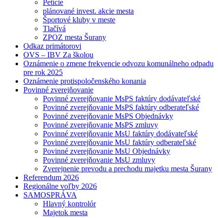
Petície
plánované invest. akcie mesta
Športové kluby v meste
Tlačívá
ZPOZ mesta Šurany
Odkaz primátorovi
OVS – IBV Za školou
Oznámenie o zmene frekvencie odvozu komunálneho odpadu
pre rok 2025
Oznámenie protispoločenského konania
Povinné zverejňovanie
Povinné zverejňovanie MsPS faktúry dodávateľské
Povinné zverejňovanie MsPS faktúry odberateľské
Povinné zverejňovanie MsPS Objednávky
Povinné zverejňovanie MsPS zmluvy
Povinné zverejňovanie MsU faktúry dodávateľské
Povinné zverejňovanie MsU faktúry odberateľské
Povinné zverejňovanie MsU Objednávky
Povinné zverejňovanie MsU zmluvy
Zverejnenie prevodu a prechodu majetku mesta Šurany
Referendum 2026
Regionálne voľby 2026
SAMOSPRÁVA
Hlavný kontrolór
Majetok mesta