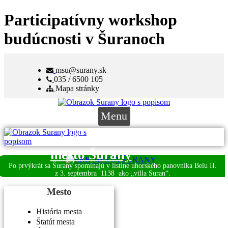
Participatívny workshop
budúcnosti v Šuranoch
msu@surany.sk
035 / 6500 105
Mapa stránky
Menu
Víta vás
mesto Šurany
Po prvýkrát sa Šurany spomínajú v listine uhorského panovníka Belu II.
z 3. septembra
1138 ako „villa Suran“.
Mesto
História mesta
Štatút mesta