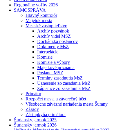
Regionálne voľby 2026
SAMOSPRÁVA
Hlavný kontrolór
Majetok mesta
Mestské zastupiteľstvo
Archív pozvánok
Archív videí MSZ
Dochádzka poslancov
Dokumenty MsZ
Interpelácie
Komisie
Komisie a výbory
Majetkové priznania
Poslanci MSZ
Termíny zasadnutia MsZ
Uznesenie zo zasadania MsZ
Zápisnice zo zasadnutia MsZ
Primátor
Rozpočet mesta a záverečný účet
Všeobecne záväzné nariadenia mesta Šurany
Zásady
Zástupkyňa primátora
Šuriansky jarmok 2025
Šuriansky jarmok 2026