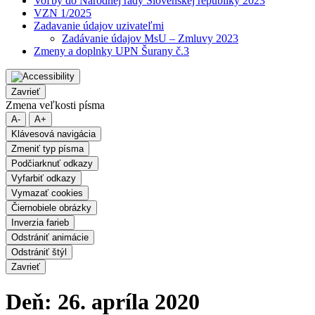
Voľby do Národnej rady Slovenskej republiky 2023
VZN 1/2025
Zadavanie údajov uzivateľmi
Zadávanie údajov MsU – Zmluvy 2023
Zmeny a doplnky UPN Šurany č.3
Zavrieť
Zmena veľkosti písma
A-
A+
Klávesová navigácia
Zmeniť typ písma
Podčiarknuť odkazy
Vyfarbiť odkazy
Vymazať cookies
Čiernobiele obrázky
Inverzia farieb
Odstrániť animácie
Odstrániť štýl
Zavrieť
Deň:
26. apríla 2020