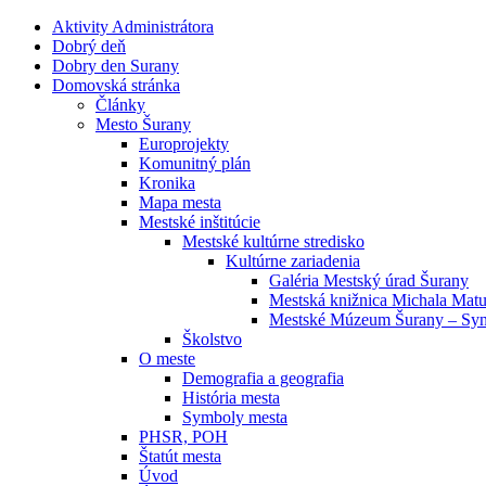
Aktivity Administrátora
Dobrý deň
Dobry den Surany
Domovská stránka
Články
Mesto Šurany
Europrojekty
Komunitný plán
Kronika
Mapa mesta
Mestské inštitúcie
Mestské kultúrne stredisko
Kultúrne zariadenia
Galéria Mestský úrad Šurany
Mestská knižnica Michala Mat
Mestské Múzeum Šurany – Sy
Školstvo
O meste
Demografia a geografia
História mesta
Symboly mesta
PHSR, POH
Štatút mesta
Úvod