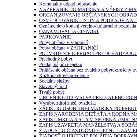
Komunálny odpad odpustenie
NAZERANIE DO MATRIKY A VÝPISY Z MA
ORGANIZOVANIE OBČIANSKYCH OBRA
OSVEDČOVANIE LISTÍN A PODPISOV NA 
Oznámenie o konaní verejno-kultúrneho podujatia
OZNAMOVACIA ČINNOSŤ
PARKOVANIE
Pobyt občana v zahraničí
Pobyt občana v ZAHRANIČÍ
POTVRDENIE O PRIJATÍ PREDCHÁDZAJÚ
Prechodný pobyt
Predaj, nájom majetku
Prihlásenie občana bez trvalého pobytu-zrušený tr
Rozkopávkové povolenie
Sociálne služby
Stavebný úrad
Trvalý pobyt
URČENIE OTCOVSTVA PRED, ALEBO PO 
Výruby, zdroj zneč. ovzdušia
ZÁPIS DO OSOBITNEJ MATRIKY PO PRE
ZÁPIS NARODENIA DIEŤAŤA A RODNÁ M
ZÁPIS ÚMRTIA A S TÝM SPOJENÁ ÚMRTN
ZÁPIS UZAVRETIA MANŽELSTVA A SOBÁ
ŽIADOSŤ O ČIASTOČNÚ / ÚPLNÚ UZÁVI
ŽIADOSŤ O URČENIE POUŽITIA DOPRAV