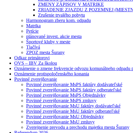
ZMENY ZÁPISOV V MATRIKE
ZRIADENIE ZJAZDU Z POZEMNEJ (MIES
Zrušenie trvalého pobytu
Harmonogram zberu kom. odpadu
Matrika
Petície
plánované invest. akcie mesta
Športové kluby v meste
Tlačívá
ZPOZ mesta Šurany
Odkaz primátorovi
OVS – IBV Za školou
Oznámenie o zmene frekvencie odvozu komunálneho odpadu p
Oznámenie protispoločenského konania
Povinné zverejňovanie
Povinné zverejňovanie MsPS faktúry dodávateľské
Povinné zverejňovanie MsPS faktúry odberateľské
Povinné zverejňovanie MsPS Objednávky
Povinné zverejňovanie MsPS zmluvy
Povinné zverejňovanie MsU faktúry dodávateľské
Povinné zverejňovanie MsU faktúry odberateľské
Povinné zverejňovanie MsU Objednávky
Povinné zverejňovanie MsU zmluvy
Zverejnenie prevodu a prechodu majetku mesta Šurany
Referendum 2026