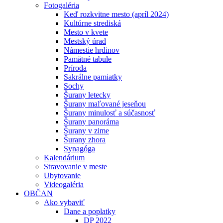
Fotogaléria
Keď rozkvitne mesto (apríl 2024)
Kultúrne strediská
Mesto v kvete
Mestský úrad
Námestie hrdinov
Pamätné tabule
Príroda
Sakrálne pamiatky
Sochy
Šurany letecky
Šurany maľované jeseňou
Šurany minulosť a súčasnosť
Šurany panoráma
Šurany v zime
Šurany zhora
Synagóga
Kalendárium
Stravovanie v meste
Ubytovanie
Videogaléria
OBČAN
Ako vybaviť
Dane a poplatky
DP 2022