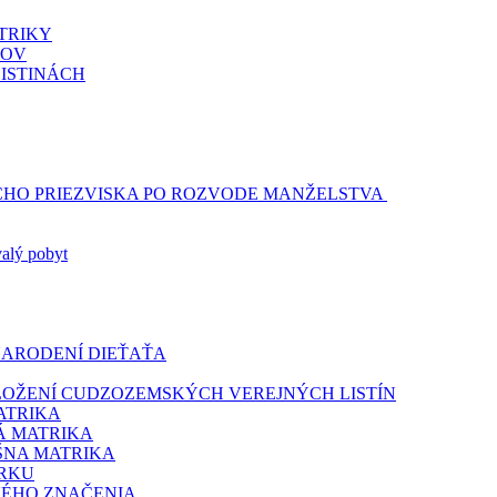
TRIKY
DOV
LISTINÁCH
CHO PRIEZVISKA PO ROZVODE MANŽELSTVA
valý pobyt
NARODENÍ DIEŤAŤA
DLOŽENÍ CUDZOZEMSKÝCH VEREJNÝCH LISTÍN
ATRIKA
Á MATRIKA
ŠNA MATRIKA
ERKU
NÉHO ZNAČENIA