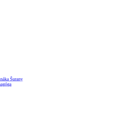
unáka Šurany
nagóga