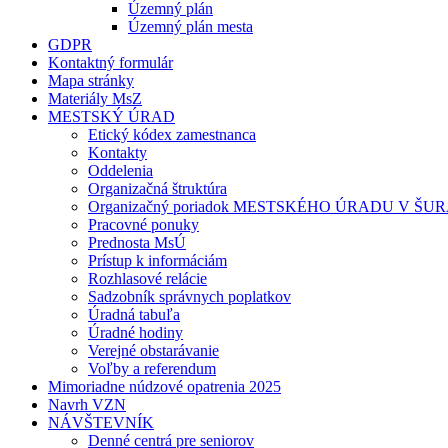
Územný plán
Územný plán mesta
GDPR
Kontaktný formulár
Mapa stránky
Materiály MsZ
MESTSKÝ ÚRAD
Etický kódex zamestnanca
Kontakty
Oddelenia
Organizačná štruktúra
Organizačný poriadok MESTSKÉHO ÚRADU V Š
Pracovné ponuky
Prednosta MsÚ
Prístup k informáciám
Rozhlasové relácie
Sadzobník správnych poplatkov
Úradná tabuľa
Úradné hodiny
Verejné obstarávanie
Voľby a referendum
Mimoriadne núdzové opatrenia 2025
Navrh VZN
NÁVŠTEVNÍK
Denné centrá pre seniorov